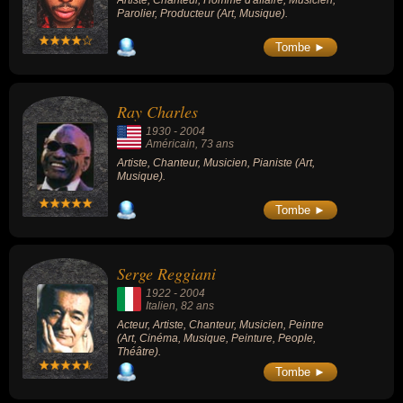
Artiste, Chanteur, Homme d'affaire, Musicien,
Parolier, Producteur (Art, Musique).
Tombe ►
Ray Charles
1930
-
2004
Américain
, 73 ans
Artiste, Chanteur, Musicien, Pianiste (Art,
Musique).
Tombe ►
Serge Reggiani
1922
-
2004
Italien
, 82 ans
Acteur, Artiste, Chanteur, Musicien, Peintre
(Art, Cinéma, Musique, Peinture, People,
Théâtre).
Tombe ►