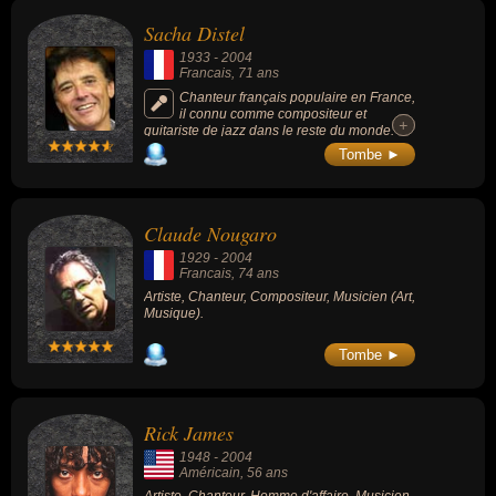
liens variés dans les domaines de l'art, de la musique, du cinéma,
Sacha Distel
de la peinture, people, du théâtre, de la musique pour enfants ou
1933
-
2004
de la télévision. Ces célébrités peuvent également avoir été artiste,
Francais
, 71 ans
musicien, compositeur, homme d'affaire, parolier, producteur,
Chanteur français populaire en France,
il connu comme compositeur et
pianiste, acteur, peintre, rappeur, chanteur de variétés ou chanteur
+
+
guitariste de jazz dans le reste du monde.
pour enfants. En ce qui concerne leurs nationalités au moment de
Ses chansons célèbres sont « La belle vie »
Tombe ►
(1963), « Tout le pluie tombe sur moi »
leurs morts, ils peuvent avoir été francais, américain, italien ou
(1999) ou « Scoubidou » (1959).
néerlandais par exemple.
Claude Nougaro
1929
-
2004
Francais
, 74 ans
Artiste, Chanteur, Compositeur, Musicien (Art,
Musique).
Tombe ►
Rick James
1948
-
2004
Américain
, 56 ans