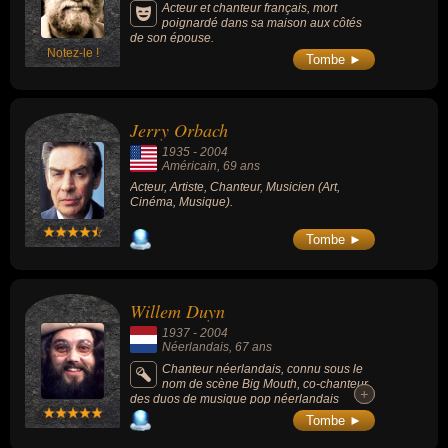
Acteur et chanteur français, mort
poignardé dans sa maison aux côtés
de son épouse.
Notez-le !
Tombe ►
Jerry Orbach
1935
-
2004
Américain
, 69 ans
Acteur, Artiste, Chanteur, Musicien (Art,
Cinéma, Musique).
Tombe ►
Willem Duyn
1937
-
2004
Néerlandais
, 67 ans
Chanteur néerlandais, connu sous le
nom de scène Big Mouth, co-chanteur
+
+
des duos de musique pop néerlandais
Mouth & MacNeal (1971-1974) et Big Mouth
Tombe ►
& Little Eve (1975-1977).