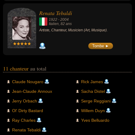
Renata Tebaldi
1922
-
2004
Italien
, 82 ans
Artiste, Chanteur, Musicien (Art, Musique).
Tombe ►
11 chanteur
au total
Claude Nougaro
Rick James
Jean-Claude Annoux
Sacha Distel
Jerry Orbach
Serge Reggiani
Ol' Dirty Bastard
Willem Duyn
Ray Charles
Yves Belluardo
Renata Tebaldi