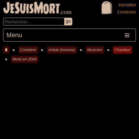
JeSuisMort
Inscription
.com
Connexion
Menu
►
Cimetière
►
Artiste (homme)
►
Musicien
►
Chanteur
►
Morts en 2004