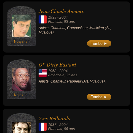
Jean-Claude Annoux
1939
-
2004
Francais
, 65 ans
Artiste, Chanteur, Compositeur, Musicien (Art,
Musique).
Notez-le !
Tombe ►
Ol' Dirty Bastard
1968
-
2004
Américain
, 35 ans
Artiste, Chanteur, Rappeur (Art, Musique).
Notez-le !
Tombe ►
Yves Belluardo
1937
-
2004
Francais
, 66 ans