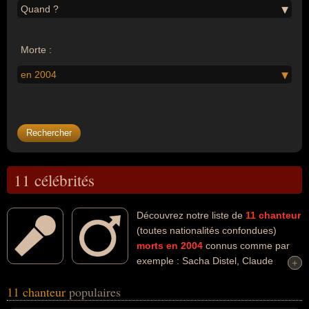
Quand ?
Morte :
en 2004
11 célébrités
Découvrez notre liste de
11
chanteur
(toutes nationalités confondues)
morts en 2004
connus comme par
exemple : Sacha Distel, Claude
+
+
Nougaro, Rick James, Ray Charles, Serge Reggiani, Jean-Claude
11 chanteur
populaires
Annoux, Ol'Dirty Bastard, Yves Belluardo, Jerry Orbach, Willem
Duyn... Ces personnalités (de sexe masculin) peuvent avoir des