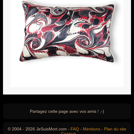
Partagez cette page avec vos amis ! ;-)
© 2004 - 2026 JeSuisMort.com -
FAQ
-
Mentions
-
Plan du site
-
Contact