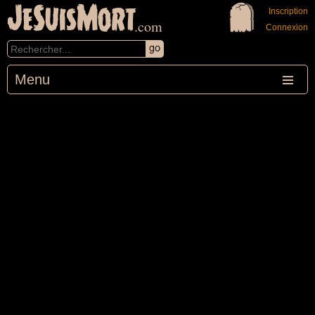
JeSuisMort
Inscription
.com
Connexion
Menu