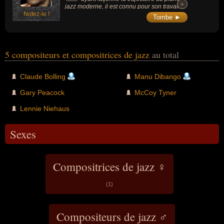
+
+
jazz moderne, il est connu pour son travail
Notez-le !
au sein du quartet de John Coltrane.
Tombe ►
5 compositeurs et compositrices de jazz
au total
Claude Bolling
Manu Dibango
Gary Peacock
McCoy Tyner
Lennie Niehaus
Sexes
Compositrices de jazz ♀
(1)
Compositeurs de jazz ♂