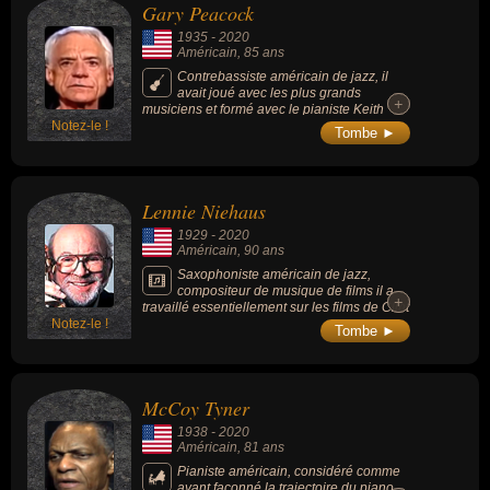
Gary Peacock
1935
-
2020
Américain
, 85 ans
Contrebassiste américain de jazz, il
avait joué avec les plus grands
+
+
musiciens et formé avec le pianiste Keith
Notez-le !
Jarrett et le batteur John Dejohnette un trio
Tombe ►
mémorable.
Lennie Niehaus
1929
-
2020
Américain
, 90 ans
Saxophoniste américain de jazz,
compositeur de musique de films il a
+
+
travaillé essentiellement sur les films de Clint
Notez-le !
Eastwood comme « Sur la route de Madison
Tombe ►
» (1995). C'est un représentant du jazz West
Coast.
McCoy Tyner
1938
-
2020
Américain
, 81 ans
Pianiste américain, considéré comme
ayant façonné la trajectoire du piano