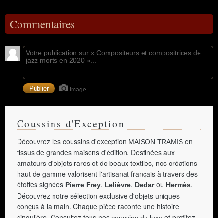
Commentaires
Image
Coussins d'Exception
Découvrez les coussins d'exception
en
MAISON TRAMIS
tissus de grandes maisons d'édition. Destinées aux
amateurs d'objets rares et de beaux textiles, nos créations
haut de gamme valorisent l'artisanat français à travers des
étoffes signées
,
,
ou
.
Pierre Frey
Lelièvre
Dedar
Hermès
Découvrez notre sélection exclusive d'objets uniques
conçus à la main. Chaque pièce raconte une histoire
singulière. Consultez tous nos
et profitez
coussins de luxe