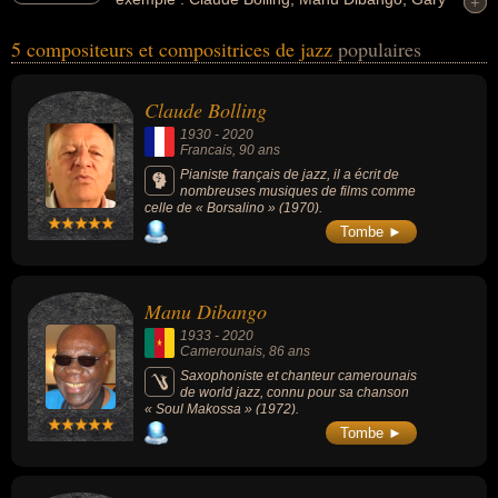
+
+
Peacock, Lennie Niehaus, McCoy Tyner... Ces personnalités
5 compositeurs et compositrices de jazz
populaires
peuvent avoir des liens variés dans les domaines de l'art, du
cinéma, du jazz, de la musique ou de la musique de film. Ces
célébrités peuvent également avoir été arrangeur musical, artiste,
Claude Bolling
chef d'orchestre, compositeur, compositeur de musique de film,
1930
-
2020
musicien, pianiste, chanteur, chanteur de jazz, saxophoniste ou
Francais
, 90 ans
contrebassiste. En ce qui concerne leurs nationalités au moment
Pianiste français de jazz, il a écrit de
nombreuses musiques de films comme
de leurs morts, ils peuvent avoir été francais, camerounais ou
celle de « Borsalino » (1970).
américain par exemple.
Tombe ►
Manu Dibango
1933
-
2020
Camerounais
, 86 ans
Saxophoniste et chanteur camerounais
de world jazz, connu pour sa chanson
« Soul Makossa » (1972).
Tombe ►