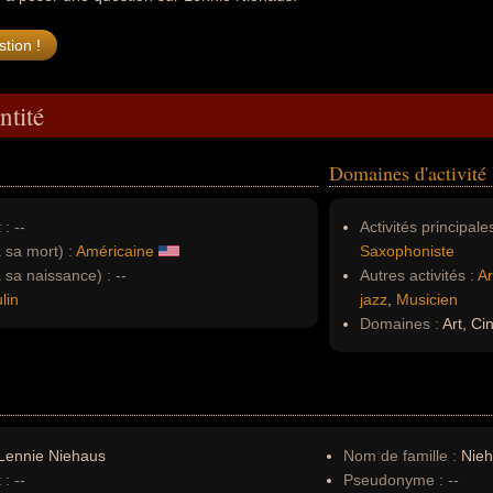
ntité
Domaines d'activité
 :
--
Activités principales
à sa mort) :
Américaine
Saxophoniste
à sa naissance) :
--
Autres activités :
Ar
lin
jazz
,
Musicien
Domaines :
Art, Ci
Lennie Niehaus
Nom de famille :
Nie
 :
--
Pseudonyme :
--