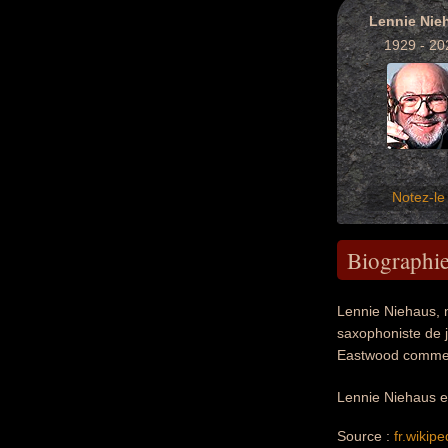
Lennie Nie
1929 - 20
Notez-le 
Biographi
Lennie Niehaus, n
saxophoniste de j
Eastwood comme «
Lennie Niehaus es
Source :
fr.wikipe