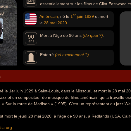
essentiellement sur les films de Clint Eastwood
haus
(1995). C'est un représentant du jazz West Coast.
20
er
Américain
, né le
1
juin
1929
et mort
le
28 mai
2020
Mort à l'âge de 90 ans
(de quoi ?)
.
90
ans
Enterré
(où exactement ?)
.
!
e
é le 1er juin 1929 à Saint-Louis, dans le Missouri, et mort le 28 mai 20
azz et un compositeur de musique de films américain qui a travaillé esse
 Sur la route de Madison » (1995). C'est un représentant du jazz We
t mort le jeudi 28 mai 2020, à l'âge de 90 ans, à Redlands (USA, Calif
dia.org