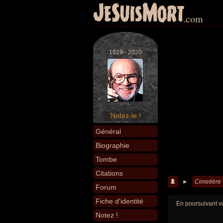
JeSuisMort
.com
1929 - 2020
Notez-le !
Général
Biographie
Tombe
Citations
►
Cimetière
Forum
Fiche d'identité
En poursuivant vo
Notez !