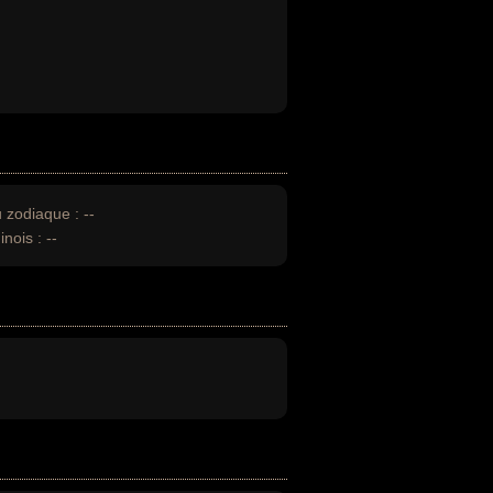
u zodiaque :
--
inois :
--