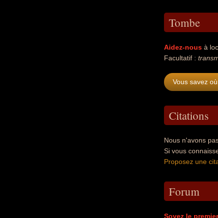
Tombe
Aidez-nous
à loc
Facultatif :
transm
Vous savez où
Citations
Nous n'avons pas
Si vous connaiss
Proposez une cita
Forum
Soyez le premie