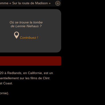
 comme « Sur la route de Madison »
+
+
Où se trouve la tombe
de Lennie Niehaus ?
Contribuez !
20 à Redlands, en Californie, est un
ntiellement sur les films de Clint
st Coast.
ornie).