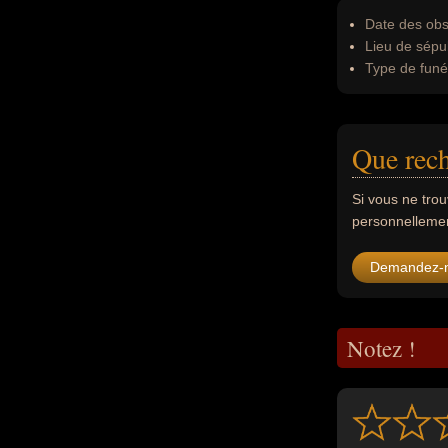
Date des obs
Lieu de sépul
Type de funér
Que rech
Si vous ne tro
personnellement
Demandez-
Notez !