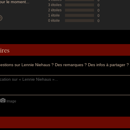
0
ur le moment...
3 étoiles
0
2 étoiles
0
1 étoile
0
?
0 étoile
0
res
estions sur Lennie Niehaus ? Des remarques ? Des infos à partager ?
Image