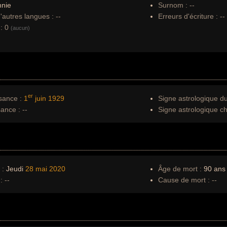
nnie
Surnom :
--
autres langues :
--
Erreurs d'écriture :
--
:
0
(aucun)
er
sance :
1
juin
1929
Signe astrologique d
sance :
--
Signe astrologique ch
 :
Jeudi
28 mai
2020
Âge de mort :
90 ans
:
--
Cause de mort :
--