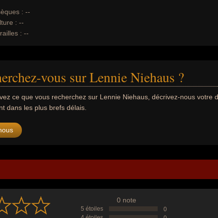
èques :
--
ture :
--
ailles :
--
erchez-vous sur Lennie Niehaus ?
uvez ce que vous recherchez sur Lennie Niehaus, décrivez-nous votr
 dans les plus brefs délais.
nous
0 note
5 étoiles
0
4 étoiles