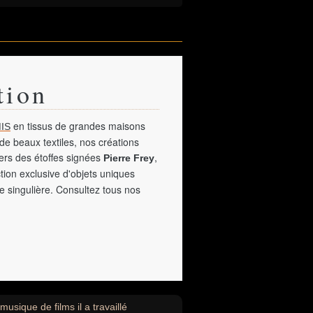
tion
en tissus de grandes maisons
IS
de beaux textiles, nos créations
vers des étoffes signées
,
Pierre Frey
tion exclusive d'objets uniques
e singulière. Consultez tous nos
sique de films il a travaillé