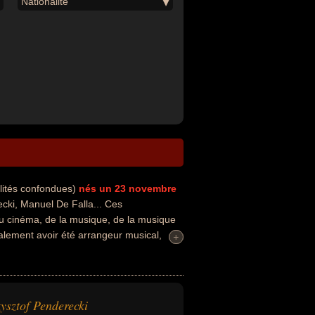
Nationalité
lités confondues)
nés un 23 novembre
ki, Manuel De Falla... Ces
 du cinéma, de la musique, de la musique
galement avoir été arrangeur musical,
+
+
assique. En ce qui concerne leurs
agnol par exemple.
ysztof Penderecki