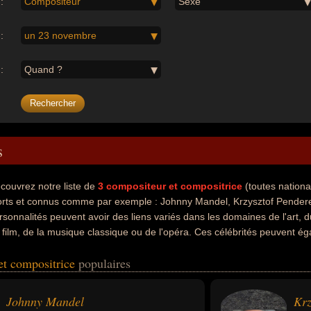
:
Compositeur
Sexe
:
un 23 novembre
:
Quand ?
s
couvrez notre liste de
3
compositeur et compositrice
(toutes nationa
rts et connus comme par exemple : Johnny Mandel, Krzysztof Penderec
rsonnalités peuvent avoir des liens variés dans les domaines de l'art,
 film, de la musique classique ou de l'opéra. Ces célébrités peuvent é
eur de musique de film, chef d'orchestre ou compositeur de musique cl
et compositrice
populaires
oment de leurs morts, ils peuvent avoir été américain, polonais ou esp
Johnny Mandel
Krz