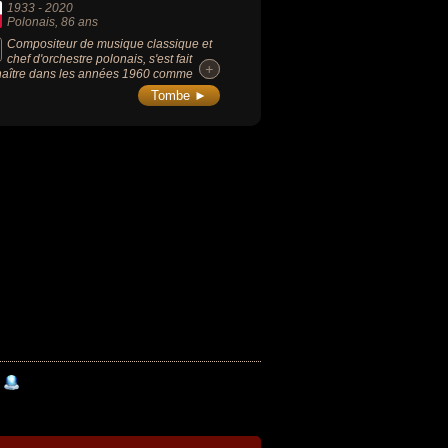
1933
-
2020
Polonais
, 86 ans
Compositeur de musique classique et
chef d'orchestre polonais, s'est fait
+
+
aître dans les années 1960 comme
e des figures de l’avant-garde et l'un des
Tombe ►
ositeurs contemporains les plus
vants. Il est connu pour sa composition
cale « Thrène à la mémoire des victimes
roshima », couronné de nombreux prix.