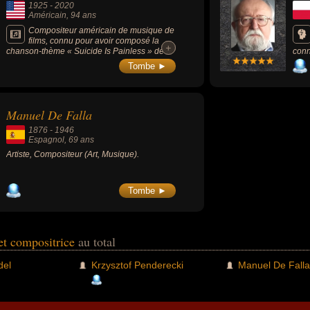
1925
-
2020
Américain
, 94 ans
Compositeur américain de musique de
films, connu pour avoir composé la
+
+
chanson-thème « Suicide Is Painless » de «
conn
MASH » (1970, comédie, guerre, de Robert
l’un
Tombe ►
Altman) et la célèbre chanson-thème « The
comp
Shadow of your Smile » dans le film « Le
inno
Chevalier des sables » (1965, mélodrame,
musi
avec Elizabeth Taylor) pour laquelle il reçu 1
d’Hi
Manuel De Falla
Oscar et 1 Grammy Award.
1876
-
1946
Espagnol
, 69 ans
Artiste, Compositeur (Art, Musique).
Tombe ►
et compositrice
au total
del
Krzysztof Penderecki
Manuel De Falla