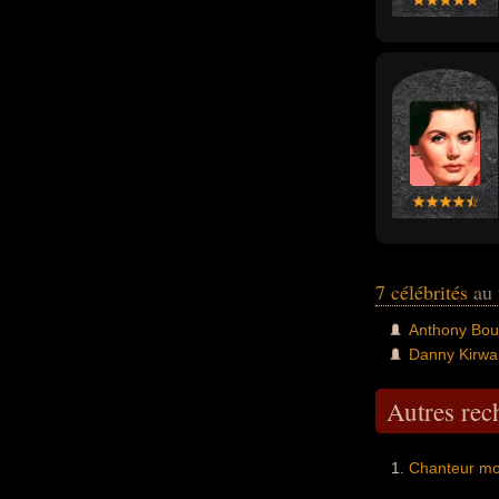
7 célébrités
au 
Anthony Bou
Danny Kirwa
Autres re
Chanteur mor