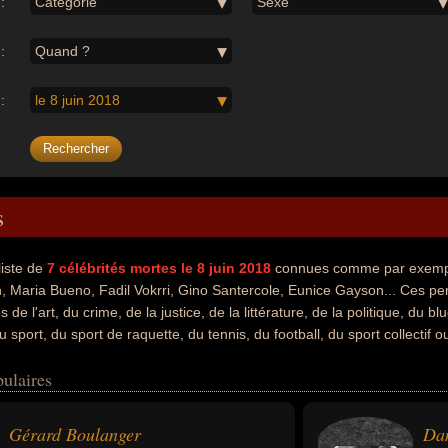
:
Catégorie
Sexe
:
Quand ?
:
le 8 juin 2018
s
liste de
7
célébrités mortes le 8 juin 2018
connues comme par exempl
 Maria Bueno, Fadil Vokrri, Gino Santercole, Eunice Gayson... Ces per
de l'art, du crime, de la justice, de la littérature, de la politique, du b
du sport, du sport de raquette, du tennis, du football, du sport collecti
té artiste, avocat, écrivain, essayiste, homme de loi, homme politique, m
ulaires
r de blues, chanteur de rock, guitariste, guitariste de blues, guitariste
f cuisinier, cuisinier, joueur de tennis, sportif, footballeur ou acteur. En
orts, ils peuvent avoir été francais, anglais, américain, brésilien, you
Gérard Boulanger
Da