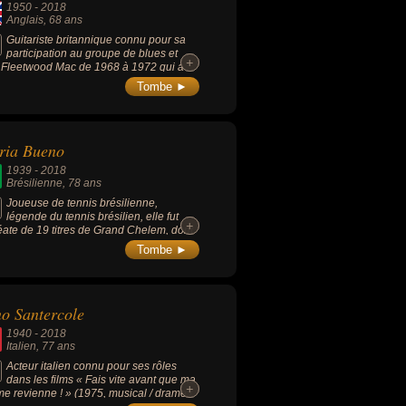
1950
-
2018
Anglais
, 68 ans
Guitariste britannique connu pour sa
participation au groupe de blues et
+
+
 Fleetwood Mac de 1968 à 1972 qui a
u un énorme succès mondial dans les
Tombe ►
ées 1970.
ria Bueno
1939
-
2018
Brésilienne
, 78 ans
Joueuse de tennis brésilienne,
légende du tennis brésilien, elle fut
+
+
éate de 19 titres de Grand Chelem, dont
 simple. Maria Bueno a soulevé son
Tombe ►
ier trophée majeur en 1958, remportant
ouble à Wimbledon aux côtés de
éricaine Althea Gibson. En plus de 20
de carrière, elle a remporté 589
o Santercole
hées, dont 3 titres en simple à
ledon (1959, 1960, 1964) et 4 à l'US
1940
-
2018
onal Championship (1959, 1963, 1964,
Italien
, 77 ans
), ancêtre de l'US Open. Numéro 1
iale à l'issue de 4 saisons (1959, 1960,
Acteur italien connu pour ses rôles
 et 1966), elle est entrée au Hall of
dans les films « Fais vite avant que ma
+
+
 du tennis en 1978.
e revienne ! » (1975, musical / drame /