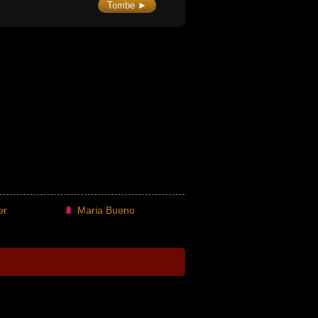
die, avec Charlotte Rampling), « Mani
Tombe ►
elluto » (1979, comédie) ou « La Rançon
 peur » (1974, policier / thriller).
er
Maria Bueno