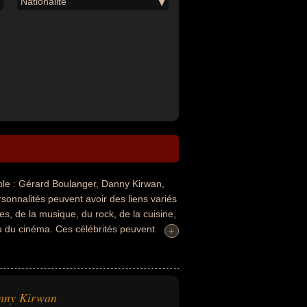
Nationalité
e : Gérard Boulanger, Danny Kirwan,
sonnalités peuvent avoir des liens variés
lues, de la musique, du rock, de la cuisine,
f ou du cinéma. Ces célébrités peuvent
+
+
ilitant, militant des droits de l'homme,
 de rock, musicien, animateur, animateur
 ce qui concerne leurs nationalités au
goslave ou italien par exemple.
nny Kirwan