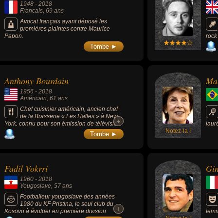
1948
-
2018
Francais
, 69 ans
Avocat français ayant déposé les
premières plaintes contre Maurice
Papon.
rock
conn
Tombe ►
ann
Anthony Bourdain
Ma
1956
-
2018
Américain
, 61 ans
Chef cuisinier américain, ancien chef
de la Brasserie « Les Halles » à New
+
+
York, connu pour son émission de télévision
laur
culinaire "Parts Unknown", diffusée sur CNN,
Notez-la !
7 en
Tombe ►
qui mettait à l'honneur la gastronomie des
prem
quatre coins du monde.
le d
l'am
ans 
Fadil Vokrri
Gin
trop
Wimb
1960
-
2018
Nati
Yougoslave
, 57 ans
1966
mond
Footballeur yougoslave des années
1964
1980 du KF Pristina, le seul club du
+
+
Fame
Kosovo à évoluer en première division
femm