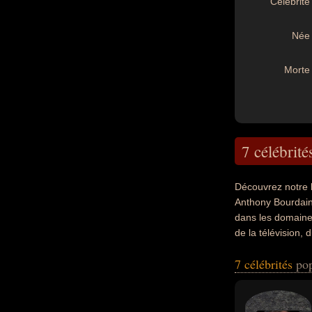
Célébrité 
Née 
Morte 
7 célébrité
Découvrez notre 
Anthony Bourdain,
dans les domaines 
de la télévision, 
également avoir é
7 célébrités
pop
chanteur, chanteu
de télévision, che
moment de leurs m