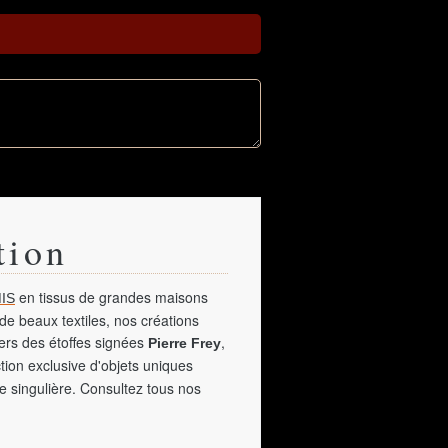
tion
en tissus de grandes maisons
IS
de beaux textiles, nos créations
vers des étoffes signées
,
Pierre Frey
tion exclusive d'objets uniques
e singulière. Consultez tous nos