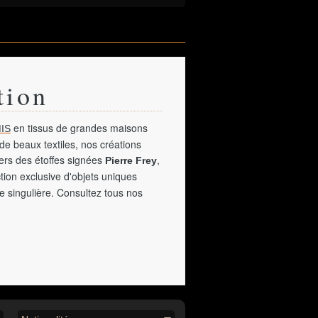
tion
en tissus de grandes maisons
IS
de beaux textiles, nos créations
vers des étoffes signées
,
Pierre Frey
tion exclusive d'objets uniques
e singulière. Consultez tous nos