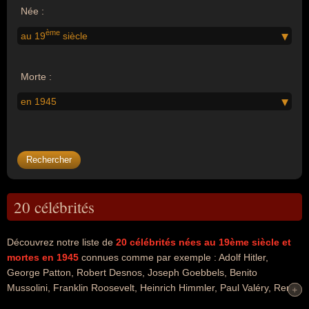
Née :
ème
au 19
siècle
Morte :
en 1945
20 célébrités
Découvrez notre liste de
20
célébrités nées au 19ème siècle
et
mortes en 1945
connues comme par exemple : Adolf Hitler,
George Patton, Robert Desnos, Joseph Goebbels, Benito
Mussolini, Franklin Roosevelt, Heinrich Himmler, Paul Valéry, René
+
+
Lalique, Alexis Nikolaïevitch Tolstoï... Ces personnalités peuvent