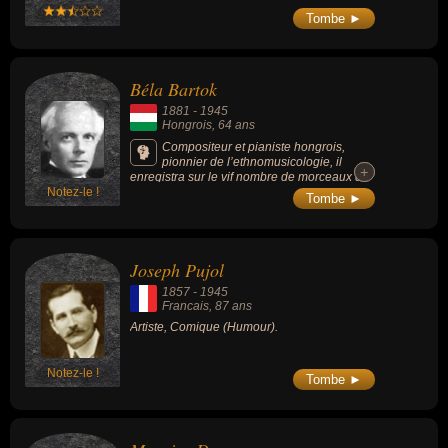
Tombe ►
Béla Bartok
1881
-
1945
Hongrois
, 64 ans
Compositeur et pianiste hongrois,
pionnier de l’ethnomusicologie, il
+
+
enregistra sur le vif nombre de morceaux de
Notez-le !
musique folklorique d’Europe de l'Est. Il est
Tombe ►
influencé à ses débuts par Richard Strauss,
Liszt et Brahms dans le style tzigano-
hongrois du verbunkos ; puis sa découverte
de Claude Debussy et des chants paysans
Joseph Pujol
slaves l'oriente vers un nouveau style très
personnel où sont intégrées les découvertes
1857
-
1945
de Stravinsky et Schönberg.
Francais
, 87 ans
Artiste, Comique (Humour).
Notez-le !
Tombe ►