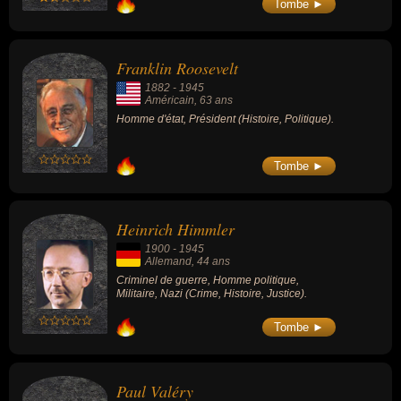
Tombe ►
Franklin Roosevelt
1882
-
1945
Américain
, 63 ans
Homme d'état, Président (Histoire, Politique).
Tombe ►
Heinrich Himmler
1900
-
1945
Allemand
, 44 ans
Criminel de guerre, Homme politique,
Militaire, Nazi (Crime, Histoire, Justice).
Tombe ►
Paul Valéry