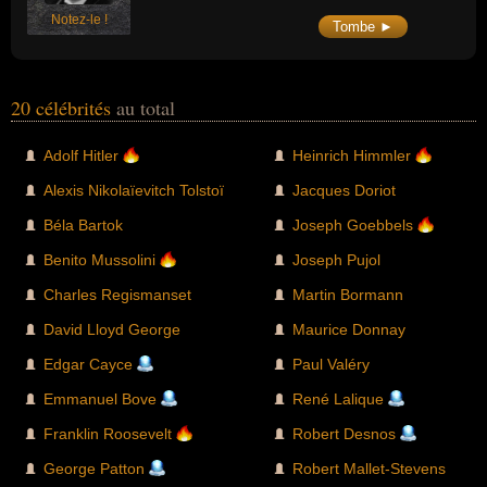
Notez-le !
Tombe ►
20 célébrités
au total
Adolf Hitler
Heinrich Himmler
Alexis Nikolaïevitch Tolstoï
Jacques Doriot
Béla Bartok
Joseph Goebbels
Benito Mussolini
Joseph Pujol
Charles Regismanset
Martin Bormann
David Lloyd George
Maurice Donnay
Edgar Cayce
Paul Valéry
Emmanuel Bove
René Lalique
Franklin Roosevelt
Robert Desnos
George Patton
Robert Mallet-Stevens