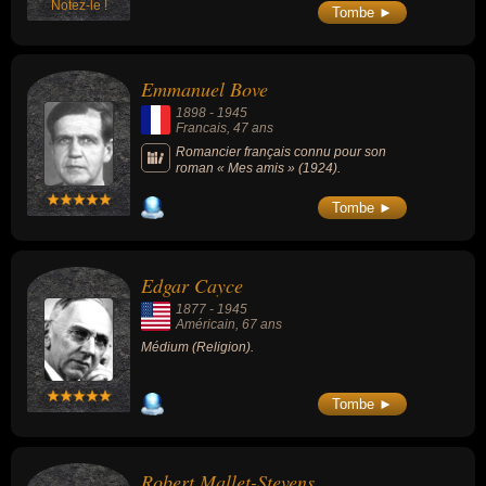
Notez-le !
Tombe ►
Emmanuel Bove
1898
-
1945
Francais
, 47 ans
Romancier français connu pour son
roman « Mes amis » (1924).
Tombe ►
Edgar Cayce
1877
-
1945
Américain
, 67 ans
Médium (Religion).
Tombe ►
Robert Mallet-Stevens