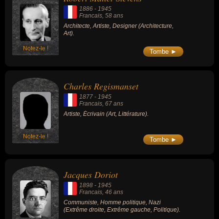
1886
-
1945
Francais
, 58 ans
Architecte, Artiste, Designer (Architecture,
Art).
Notez-le !
Tombe ►
Charles Regismanset
1877
-
1945
Francais
, 67 ans
Artiste, Écrivain (Art, Littérature).
Notez-le !
Tombe ►
Jacques Doriot
1898
-
1945
Francais
, 46 ans
Communiste, Homme politique, Nazi
(Extrême droite, Extrême gauche, Politique).