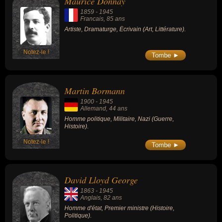
Maurice Donnay
1859
-
1945
Francais
, 85 ans
Artiste, Dramaturge, Écrivain (Art, Littérature).
Notez-le !
Tombe ►
Martin Bormann
1900
-
1945
Allemand
, 44 ans
Homme politique, Militaire, Nazi (Guerre,
Histoire).
Notez-le !
Tombe ►
David Lloyd George
1863
-
1945
Anglais
, 82 ans
Homme d'état, Premier ministre (Histoire,
Politique).