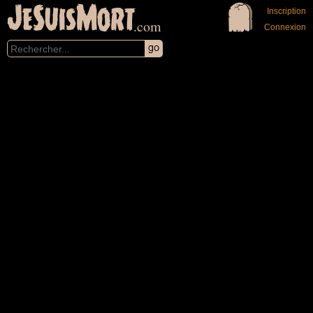
JeSuisMort
Inscription
.com
Connexion