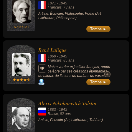
1871
-
1945
Francais
, 73 ans
Artiste, Écrivain, Philosophe, Poète (Art,
Littérature, Philosophie).
Notez-le !
Tombe ►
René Lalique
1860
-
1945
Francais
, 85 ans
Maître verrier et joaillier français, rendu
célèbre par ses créations étonnantes
+
+
de bijoux, de flacons de parfum, de vases, de
chandeliers, d'horloges et, à la fin de sa vie,
Tombe ►
de bouchons de radiateur de voitures. Son
nom est resté attaché à la créativité et la
qualité, car il a toujours su dessiner des
objets fastueux mais restant discrets.
Alexis Nikolaïevitch Tolstoï
1883
-
1945
Russe
, 62 ans
Artiste, Écrivain (Art, Littérature, Théâtre).