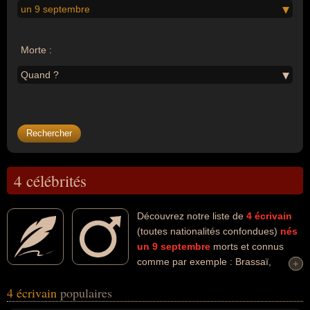
un 9 septembre
Morte :
Quand ?
4 célébrités
Découvrez notre liste de
4
écrivain
(toutes nationalités confondues)
nés
un 9 septembre
morts et connus
comme par exemple : Brassaï,
+
+
Manolis Glezos, Léon Tolstoï, Clemens Brentano... Ces
4 écrivain
populaires
personnalités (de sexe masculin) peuvent avoir des liens variés
dans les domaines de l'art, du dessin, de la littérature, de la