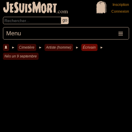
JeSuisMort
Inscription
.com
Connexion
Menu
►
Cimetière
►
Artiste (homme)
►
Écrivain
►
Nés un 9 septembre