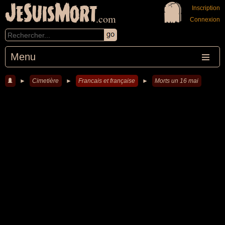
JeSuisMort
Inscription
.com
Connexion
Menu
►
Cimetière
►
Francais et française
►
Morts un 16 mai