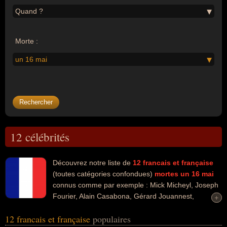
Quand ?
Morte :
un 16 mai
12 célébrités
Découvrez notre liste de
12
francais et française
(toutes catégories confondues)
mortes un 16 mai
connus comme par exemple : Mick Micheyl, Joseph
Fourier, Alain Casabona, Gérard Jouannest,
+
+
François Maistre, Jacques Crevoisier, Charles Perrault, Christophe
12 francais et française
populaires
De Ponfilly, Huguette Dreyfus, Django Reinhardt... Ces