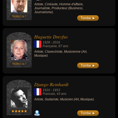
Artiste, Cinéaste, Homme d'affaire,
Journaliste, Producteur (Business,
Journalisme).
Notez-le !
Tombe ►
Huguette Dreyfus
1928
-
2016
Française
, 87 ans
Artiste, Claveciniste, Musicienne (Art,
Musique).
Notez-la !
Tombe ►
Django Reinhardt
1910
-
1953
Francais
, 43 ans
Artiste, Guitariste, Musicien (Art, Musique).
Tombe ►