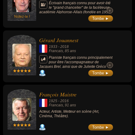
majeures pour le traitement et la
Écrivain français connu pour avoir été
compression du son et de l'image
le "grand chancelier" de la facétieuse
+
+
numérique. La compression d'image JPEG,
académie Alphonse-Allais (fondée en 1954
ou les normes de téléphonie 3G et 4G en
Notez-le !
à l'occasion du centenaire de la naissance
Tombe ►
découlent directement.
d'Alphonse Allais).
Gérard Jouannest
1933
-
2018
Francais
, 85 ans
Pianiste français connu principalement
pour être l'accompagnateur de
+
+
Jacques Brel, ainsi que de Juliette Gréco
dont il fut l'époux.
Tombe ►
François Maistre
1925
-
2016
Francais
, 91 ans
Acteur, Artiste, Metteur en scène (Art,
Cinéma, Théâtre).
Tombe ►