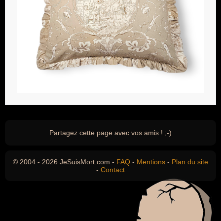
Partagez cette page avec vos amis ! ;-)
© 2004 - 2026 JeSuisMort.com -
FAQ
-
Mentions
-
Plan du site
-
Contact