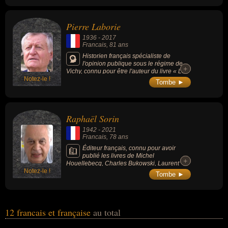
Pierre Laborie
1936
-
2017
Francais
, 81 ans
Historien français spécialiste de
l'opinion publique sous le régime de
+
+
Vichy, connu pour être l'auteur du livre « Le
Notez-le !
Chagrin et le venin » (un des ouvrages les
Tombe ►
plus importants sur la France des années
1940).
Raphaël Sorin
1942
-
2021
Francais
, 78 ans
Éditeur français, connu pour avoir
publié les livres de Michel
+
+
Houellebecq, Charles Bukowski, Laurent
Notez-le !
Obertone et Jean-Louis Costes avec Grand
Tombe ►
Père. Il était éditeur et directeur littéraire des
éditions Ring.
12 francais et française
au total