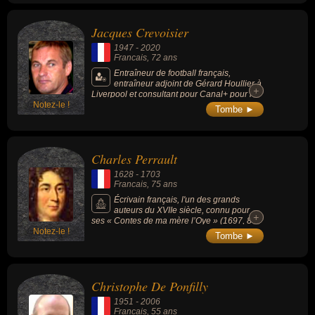
Jacques Crevoisier
1947
-
2020
Francais
, 72 ans
Entraîneur de football français,
entraîneur adjoint de Gérard Houllier à
+
+
Liverpool et consultant pour Canal+ pour le
Notez-le !
football anglais.
Tombe ►
Charles Perrault
1628
-
1703
Francais
, 75 ans
Écrivain français, l'un des grands
auteurs du XVIIe siècle, connu pour
+
+
ses « Contes de ma mère l’Oye » (1697, 8
Notez-le !
contes de fées) devenu un classique de la
Tombe ►
littérature enfantine, occultant tout le reste de
la production littéraire de son auteur, à savoir
la collecte et la retranscription écrite de
contes issus de la tradition orale française. Il
Christophe De Ponfilly
devint ainsi l'un des formalisateurs du genre
littéraire écrit du conte merveilleux.
1951
-
2006
Francais
, 55 ans