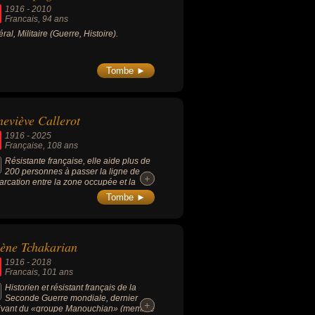
1916
-
2010
Francais
, 94 ans
ral, Militaire (Guerre, Histoire).
Tombe ►
eviève Callerot
1916
-
2025
Française
, 108 ans
Résistante française, elle aide plus de
200 personnes à passer la ligne de
+
+
rcation entre la zone occupée et la
 libre pendant la Seconde Guerre
Tombe ►
iale. Doyenne du département de la
ogne, elle était l'une des dernières
stantes françaises.
ène Tchakarian
1916
-
2018
Francais
, 101 ans
Historien et résistant français de la
Seconde Guerre mondiale, dernier
+
+
ivant du «groupe Manouchian» (membre