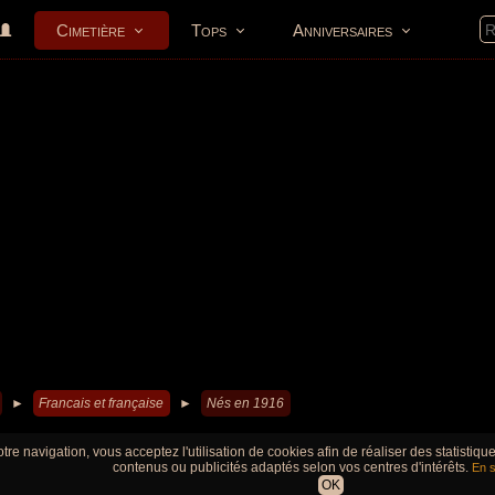
Cimetière
Tops
Anniversaires
►
Francais et française
►
Nés en 1916
tre navigation, vous acceptez l'utilisation de cookies afin de réaliser des statistiq
contenus ou publicités adaptés selon vos centres d'intérêts.
En s
OK