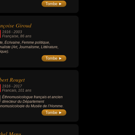
FTP-MOI dirigé par Missak Manouchian)
Tombe ►
avait résisté à l’occupant nazi.
nçoise Giroud
1916
-
2003
Française
, 86 ans
ste, Écrivaine, Femme politique,
naliste (Art, Journalisme, Littérature,
tique).
Tombe ►
bert Rouget
1916
-
2017
Francais
, 101 ans
Éthnomusicologue français et ancien
directeur du Département
hnomusicologie du Musée de l’Homme.
Tombe ►
chel Menu