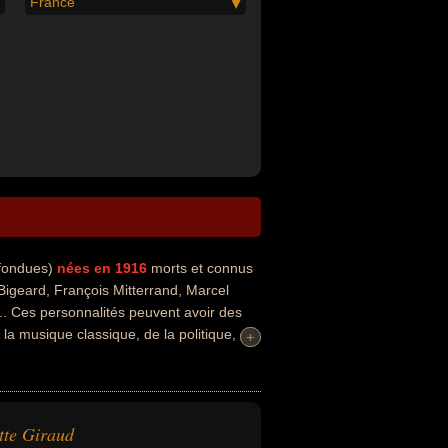
France
nfondues)
nées en 1916
morts et connus
igeard, François Mitterrand, Marcel
... Ces personnalités peuvent avoir des
e la musique classique, de la politique, de
+
+
, de la boxe américaine, du sport, du sport
te, artiste, chanteur, chanteur de
icien, parolier, pianiste, poète, homme
onjoint de célébrité ou costumier. En ce qui
tte Giraud
e par exemple.