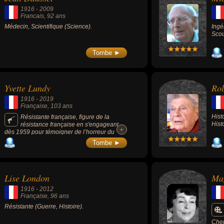
1916
-
2009
Francais
, 92 ans
Médecin, Scientifique (Science).
Ingé
Scou
Tombe ►
Yvette Lundy
Ro
1916
-
2019
Française
, 103 ans
Hist
Résistante française, figure de la
Hist
résistance française en s'engageant
+
+
dès 1959 pour témoigner de l’horreur du
système concentrationnaire nazi auprès de
Tombe ►
collégiens et de lycéens.
Lise London
Ma
1916
-
2012
Française
, 96 ans
Résistante (Guerre, Histoire).
Cher