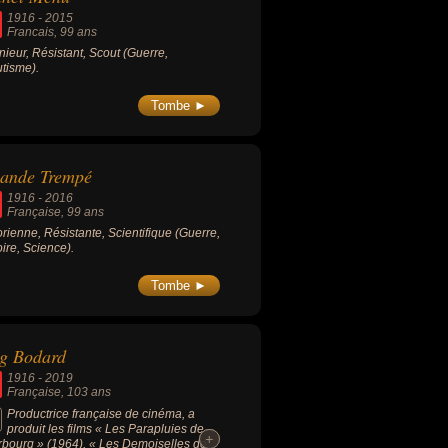
1916
-
2015
Francais
, 99 ans
nieur, Résistant, Scout (Guerre,
tisme).
Tombe ►
lande Trempé
1916
-
2016
Française
, 99 ans
orienne, Résistante, Scientifique (Guerre,
oire, Science).
Tombe ►
g Bodard
1916
-
2019
Française
, 103 ans
Productrice française de cinéma, a
produit les films « Les Parapluies de
+
+
bourg » (1964), « Les Demoiselles de