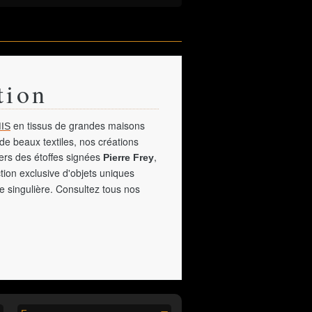
tion
en tissus de grandes maisons
IS
de beaux textiles, nos créations
vers des étoffes signées
,
Pierre Frey
tion exclusive d'objets uniques
e singulière. Consultez tous nos