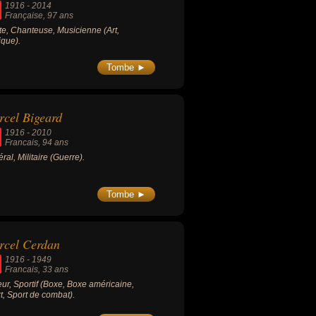
1916
-
2014
Française
, 97 ans
ste, Chanteuse, Musicienne (Art,
que).
Tombe ►
cel Bigeard
1916
-
2010
Francais
, 94 ans
ral, Militaire (Guerre).
Tombe ►
rcel Cerdan
1916
-
1949
Francais
, 33 ans
ur, Sportif (Boxe, Boxe américaine,
t, Sport de combat).