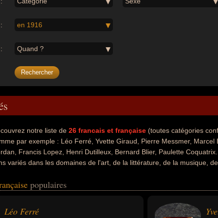
:
Catégorie
Sexe
:
en 1916
:
Quand ?
és
couvrez notre liste de
26
francais et française
(toutes catégories co
mme par exemple : Léo Ferré, Yvette Giraud, Pierre Messmer, Marcel B
rdan, Francis Lopez, Henri Dutilleux, Bernard Blier, Paulette Coquatrix
ens variés dans les domaines de l'art, de la littérature, de la musique, d
stoire, du parti socialiste, people, de la politique de gauche, de la boxe
française
populaires
éma ou du théâtre. Ces célébrités peuvent également avoir été anarchis
teur, compositeur de musique classique, écrivain, homme politique, mus
premier ministre, général, militaire, président, boxeur, sportif, acteur, c
Léo Ferré
Yve
ationalités au moment de leurs morts, ils peuvent avoir été monégasqu