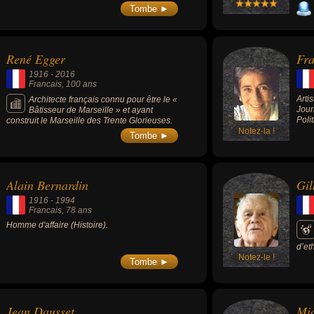
des 
Tombe ►
qui 
René Egger
Fra
1916
-
2016
Francais
, 100 ans
Arti
Architecte français connu pour être le «
Jour
Bâtisseur de Marseille » et ayant
Poli
construit le Marseille des Trente Glorieuses.
Notez-la !
Tombe ►
Alain Bernardin
Gil
1916
-
1994
Francais
, 78 ans
Homme d'affaire (Histoire).
d’et
Notez-le !
Tombe ►
Jean Dausset
Mi