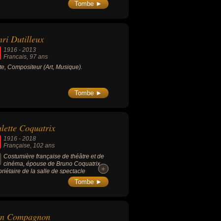
Tombe ►
ri Dutilleux
1916
-
2013
Francais
, 97 ans
ste, Compositeur (Art, Musique).
Tombe ►
lette Coquatrix
1916
-
2018
Française
, 102 ans
Costumière française de théâtre et de
cinéma, épouse de Bruno Coquatrix
+
+
priétaire de la salle de spectacle
pia à Paris).
Tombe ►
an Compagnon