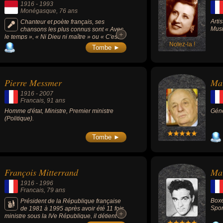
1916
-
1993
Monégasque
, 76 ans
Arti
Chanteur et poète français, ses
Musi
chansons les plus connus sont « Avec
+
+
le temps », « Ni Dieu ni maître » ou « C'est
extra », ayant réalisé environ 40 albums
Notez-la !
Tombe ►
originaux couvrant une période d'activité de
46 ans, de culture musicale classique, il
dirige à plusieurs reprises des orchestres
symphoniques, en public ou à l'occasion
Pierre Messmer
Mar
d'enregistrements discographiques. Léo
Ferré se revendiquait anarchiste et ce
1916
-
2007
courant de pensée inspire grandement son
Francais
, 91 ans
oeuvre.
Homme d'état, Ministre, Premier ministre
Géné
(Politique).
Tombe ►
François Mitterrand
Ma
1916
-
1996
Francais
, 79 ans
Boxe
Président de la République française
Spor
de 1981 à 1995 après avoir été 11 fois
+
+
ministre sous la IVe République, il détient le