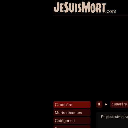
JeSuisMort
.com
Cimetière
►
Cimetière
Morts récentes
En poursuivant vo
Catégories