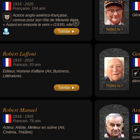
1916
-
2020
Française
, 104 ans
Géné
Actrice anglo-américo-française,
connue pour son rôle de Melanie dans
+
+
« Autant en emporte le vent » (1939), elle a
joué dans 49 films et était considérée (au
Notez-le !
Tombe ►
moment de sa mort) comme la dernière «
légende vivante » de l'Âge d'or d'Hollywood.
Soeur de l'actrice Joan Fontaine, elle était au
moment de sa mort la seconde actrice la plus
Robert Laffont
Gen
âgée au monde.
1916
-
2010
Francais
, 93 ans
Éditeur, Homme d'affaire (Art, Business,
Littérature).
déma
Notez-la !
zone
Tombe ►
Mond
Dord
rési
Robert Manuel
Ars
1916
-
1995
Francais
, 79 ans
Acteur, Artiste, Metteur en scène (Art,
Cinéma, Théâtre).
surv