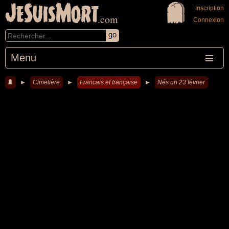
JeSuisMort
Inscription
.com
Connexion
Menu
►
Cimetière
►
Francais et française
►
Nés un 23 février