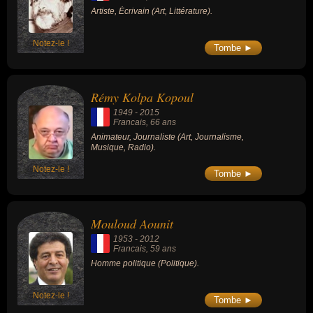
Artiste, Écrivain (Art, Littérature).
Notez-le !
Tombe ►
Rémy Kolpa Kopoul
1949
-
2015
Francais
, 66 ans
Animateur, Journaliste (Art, Journalisme,
Musique, Radio).
Notez-le !
Tombe ►
Mouloud Aounit
1953
-
2012
Francais
, 59 ans
Homme politique (Politique).
Notez-le !
Tombe ►