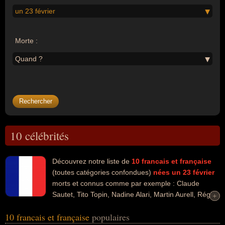
un 23 février
Morte :
Quand ?
10 célébrités
Découvrez notre liste de
10
francais et française
(toutes catégories confondues)
nées un 23 février
morts et connus comme par exemple : Claude
Sautet, Tito Topin, Nadine Alari, Martin Aurell, Régine
+
+
Crespin, Alain Bertrand, Philippe Chatel, Jean-Paul Clébert, Rémy
10 francais et française
populaires
Kolpa Kopoul, Mouloud Aounit... Ces personnalités peuvent avoir