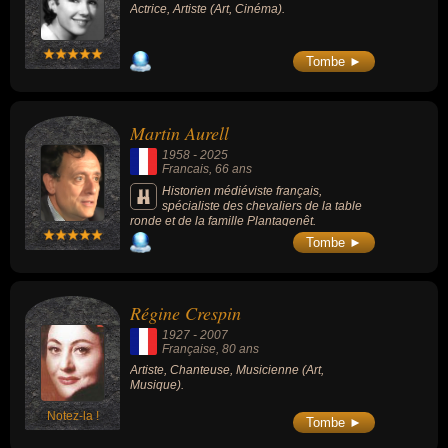
Actrice, Artiste (Art, Cinéma).
Tombe ►
Martin Aurell
1958
-
2025
Francais
, 66 ans
Historien médiéviste français,
spécialiste des chevaliers de la table
ronde et de la famille Plantagenêt.
Tombe ►
Régine Crespin
1927
-
2007
Française
, 80 ans
Artiste, Chanteuse, Musicienne (Art,
Musique).
Notez-la !
Tombe ►