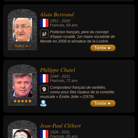
Alain Bertrand
1951
-
2020
Francais
, 69 ans
Politicien français, père du concept
d'hyper-ruralité, 1er maire socialiste de
Mende en 2008 et sénateur de la Lozère.
Notez-le !
Tombe ►
Philippe Chatel
1948
-
2021
Francais
, 72 ans
Compositeur français de variétés,
connu pour être l'auteur de la comédie
musicale « Emilie Jolie » (1979).
Tombe ►
Jean-Paul Clébert
1926
-
2011
Francais
, 85 ans