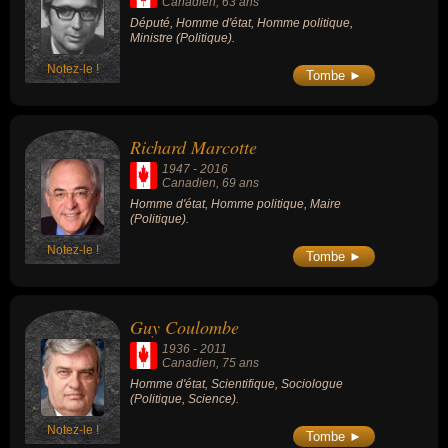
Canadien
, 63 ans
Député, Homme d'état, Homme politique,
Ministre (Politique).
Notez-le !
Tombe ►
Richard Marcotte
1947
-
2016
Canadien
, 69 ans
Homme d'état, Homme politique, Maire
(Politique).
Notez-le !
Tombe ►
Guy Coulombe
1936
-
2011
Canadien
, 75 ans
Homme d'état, Scientifique, Sociologue
(Politique, Science).
Notez-le !
Tombe ►