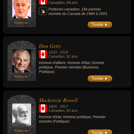
Canadien
, 84 ans
Politicien canadien, 18e premier
ministre du Canada de 1984 à 1993.
Notez-le !
Tombe ►
Don Getty
1933
-
2016
Canadien
, 82 ans
Homme d'affaire, Homme d'état, Homme
politique, Premier ministre (Business,
Politique).
Notez-le !
Tombe ►
Mackenzie Bowell
1824
-
1917
Canadien
, 92 ans
Homme d'état, Homme politique, Premier
ministre (Politique).
Notez-le !
Tombe ►