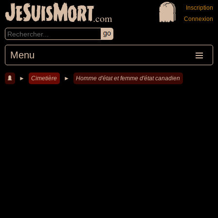
JeSuisMort
Inscription
.com
Connexion
Menu
►
Cimetière
►
Homme d'état et femme d'état canadien