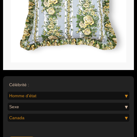
Célébrité :
Homme d'état
Sexe
Canada