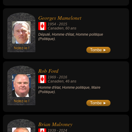
Georges Mamelonet
1954
-
2015
Canadien
, 60 ans
Député, Homme d'état, Homme politique
(Politique).
Notez-le !
Tombe ►
Rob Ford
1969
-
2016
Canadien
, 46 ans
Homme d'état, Homme politique, Maire
(Politique).
Notez-le !
Tombe ►
Brian Mulroney
1939
-
2024