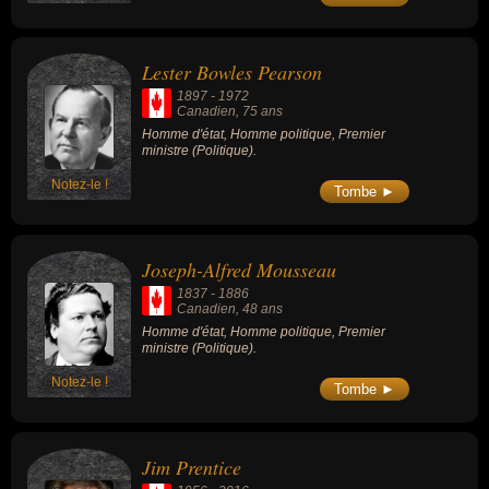
Lester Bowles Pearson
1897
-
1972
Canadien
, 75 ans
Homme d'état, Homme politique, Premier
ministre (Politique).
Notez-le !
Tombe ►
Joseph-Alfred Mousseau
1837
-
1886
Canadien
, 48 ans
Homme d'état, Homme politique, Premier
ministre (Politique).
Notez-le !
Tombe ►
Jim Prentice