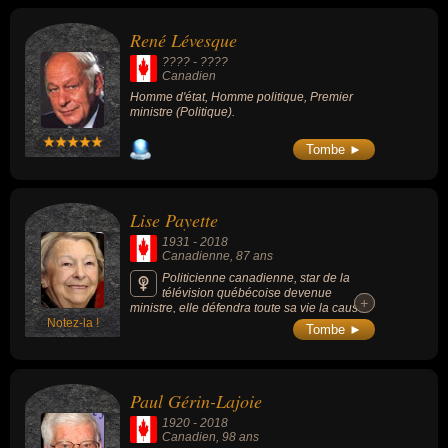
économiste, scientifique, homme d'affaire ou maire.
René Lévesque
???? - ????
Canadien
Homme d'état, Homme politique, Premier
ministre (Politique).
Tombe ►
Lise Payette
1931
-
2018
Canadienne
, 87 ans
Politicienne canadienne, star de la
télévision québécoise devenue
+
+
ministre, elle défendra toute sa vie la cause
Notez-la !
des femmes et celle de l’indépendance de
Tombe ►
sa province.
Paul Gérin-Lajoie
1920
-
2018
Canadien
, 98 ans