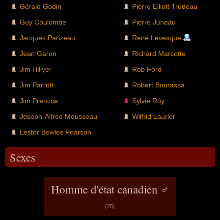
Gérald Godin
Pierre Elliott Trudeau
Guy Coulombe
Pierre Juneau
Jacques Parizeau
René Lévesque
Jean Garon
Richard Marcotte
Jim Hillyer
Rob Ford
Jim Parrott
Robert Bourassa
Jim Prentice
Sylvie Roy
Joseph-Alfred Mousseau
Wilfrid Laurier
Lester Bowles Pearson
Sexes
Homme d'état canadien ♂
(25)