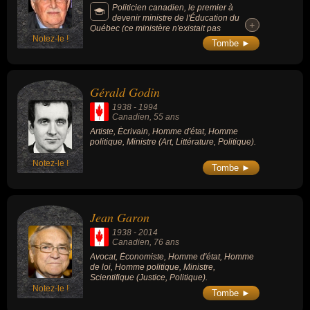
Politicien canadien, le premier à
devenir ministre de l'Éducation du
+
+
Québec (ce ministère n'existait pas
Notez-le !
jusqu'alors, le clergé accomplissant cette
Tombe ►
tâche). Considéré comme l'un des « pères
fondateurs du Québec moderne », il a laissé
sa marque sur 3 générations jusqu’en
Afrique et en Haïti. Il est le père de la
Gérald Godin
doctrine Gérin-Lajoie.
1938
-
1994
Canadien
, 55 ans
Artiste, Écrivain, Homme d'état, Homme
politique, Ministre (Art, Littérature, Politique).
Notez-le !
Tombe ►
Jean Garon
1938
-
2014
Canadien
, 76 ans
Avocat, Économiste, Homme d'état, Homme
de loi, Homme politique, Ministre,
Scientifique (Justice, Politique).
Notez-le !
Tombe ►