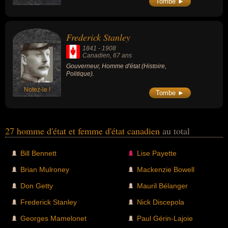
Tombe ►
Frederick Stanley
1841
-
1908
Canadien
, 67 ans
Gouverneur, Homme d'état (Histoire,
Politique).
Notez-le !
Tombe ►
27 homme d'état et femme d'état canadien
au total
Bill Bennett
Lise Payette
Brian Mulroney
Mackenzie Bowell
Don Getty
Mauril Bélanger
Frederick Stanley
Nick Discepola
Georges Mamelonet
Paul Gérin-Lajoie