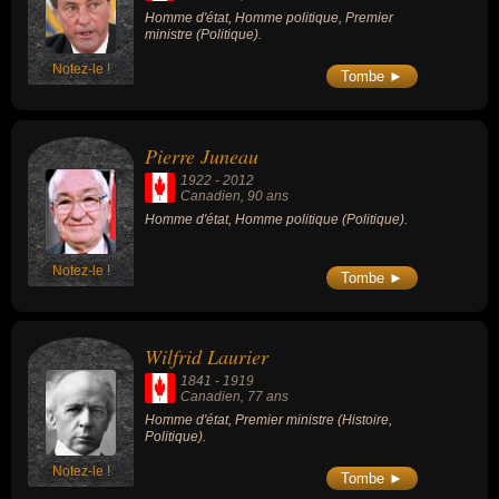
Homme d'état, Homme politique, Premier
ministre (Politique).
Notez-le !
Tombe ►
Pierre Juneau
1922
-
2012
Canadien
, 90 ans
Homme d'état, Homme politique (Politique).
Notez-le !
Tombe ►
Wilfrid Laurier
1841
-
1919
Canadien
, 77 ans
Homme d'état, Premier ministre (Histoire,
Politique).
Notez-le !
Tombe ►