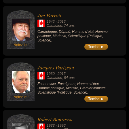
Jim Parrott
1942
-
2016
Canadien
, 74 ans
Cardiologue, Député, Homme d'état, Homme
politique, Médecin, Scientifique (Politique,
Science).
Notez-le !
Tombe ►
Jacques Parizeau
1930
-
2015
Canadien
, 84 ans
Économiste, Enseignant, Homme d'état,
Homme politique, Ministre, Premier ministre,
Scientifique (Politique, Science).
Notez-le !
Tombe ►
Robert Bourassa
1933
-
1996