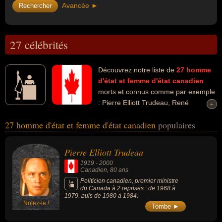
Avancée ►
27 célébrités
Découvrez notre liste de
27
homme
d'état et femme d'état
canadien
morts et connus comme par exemple
: Pierre Elliott Trudeau, René
+
+
Lévesque, Lise Payette, Paul Gérin-Lajoie, Gérald Godin, Jean
27 homme d'état et femme d'état canadien
populaires
Garon, Sylvie Roy, Nick Discepola, Bill Bennett, Pierre Juneau...
Ces personnalités peuvent avoir des liens variés dans les
domaines de la politique, de l'art, de la littérature, de la radio, de la
Pierre Elliott Trudeau
télévision, de la justice ou du business. Ces célébrités peuvent
1919
-
2000
également avoir été député, homme politique, premier ministre,
Canadien
, 80 ans
président d'un parti politique, animateur, animateur de radio,
Politicien canadien, premier ministre
du Canada à 2 reprises : de 1968 à
animateur de télévision, artiste, auteur d'ouvrages politiques,
1979, puis de 1980 à 1984.
dauphin, écrivain, féministe, militant, militant des droits des
Notez-le !
Tombe ►
femmes, ministre, avocat, homme de loi, ministre de l'éducation,