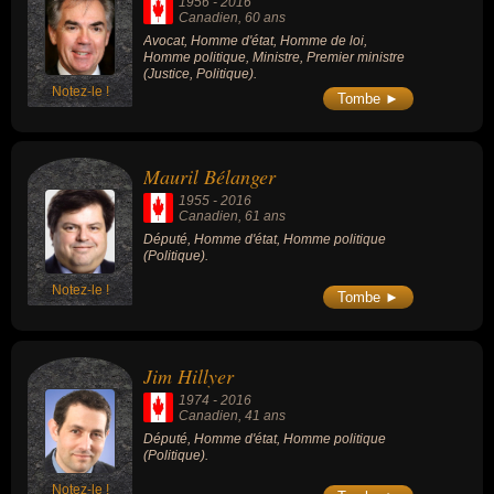
1956
-
2016
Canadien
, 60 ans
Avocat, Homme d'état, Homme de loi,
Homme politique, Ministre, Premier ministre
(Justice, Politique).
Notez-le !
Tombe ►
Mauril Bélanger
1955
-
2016
Canadien
, 61 ans
Député, Homme d'état, Homme politique
(Politique).
Notez-le !
Tombe ►
Jim Hillyer
1974
-
2016
Canadien
, 41 ans
Député, Homme d'état, Homme politique
(Politique).
Notez-le !