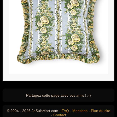
Partagez cette page avec vos amis ! ;-)
© 2004 - 2026 JeSuisMort.com -
FAQ
-
Mentions
-
Plan du site
-
Contact