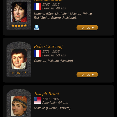
1767
-
1815
Francais
, 48 ans
Homme d'état, Maréchal, Militaire, Prince,
Roi (Gotha, Guerre, Politique).
Tombe ►
Robert Surcouf
1773
-
1827
Francais
, 53 ans
Corsaire, Militaire (Histoire).
Notez-le !
Tombe ►
Joseph Brant
1743
-
1807
Américain
, 64 ans
Militaire (Guerre, Histoire).