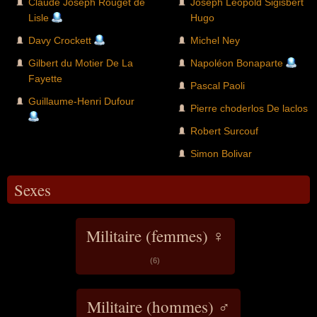
Claude Joseph Rouget de
Joseph Léopold Sigisbert
Lisle
Hugo
Davy Crockett
Michel Ney
Gilbert du Motier De La
Napoléon Bonaparte
Fayette
Pascal Paoli
Guillaume-Henri Dufour
Pierre choderlos De laclos
Robert Surcouf
Simon Bolivar
Sexes
Militaire (femmes) ♀
(6)
Militaire (hommes) ♂