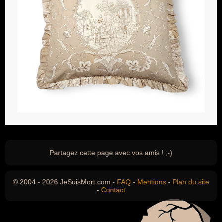
Partagez cette page avec vos amis ! ;-)
© 2004 - 2026 JeSuisMort.com -
FAQ
-
Mentions
-
Plan du site
-
Contact