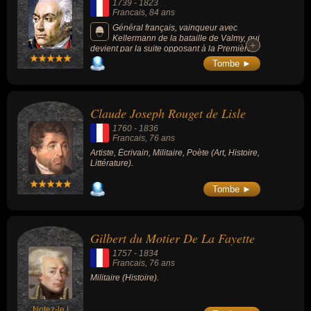
1739
-
1823
militaires et civils pour l'ensemble de
Francais
, 84 ans
l'Europe. Il amènera la France dans une
impasse avec sa lourde défaite de Waterloo
Général français, vainqueur avec
qui met fin à l'Empire napoléonien et assure
Kellermann de la bataille de Valmy, qui
+
+
la restauration de la dynastie des Bourbons.
devient par la suite opposant à la Première
Sa mort en exil, à Sainte-Hélène, sous la
République française.
Tombe ►
garde des Anglais, fait l'objet de nombreuses
controverses.
Claude Joseph Rouget de Lisle
1760
-
1836
Francais
, 76 ans
Artiste, Écrivain, Militaire, Poète (Art, Histoire,
Littérature).
Tombe ►
Gilbert du Motier De La Fayette
1757
-
1834
Francais
, 76 ans
Militaire (Histoire).
Notez-le !