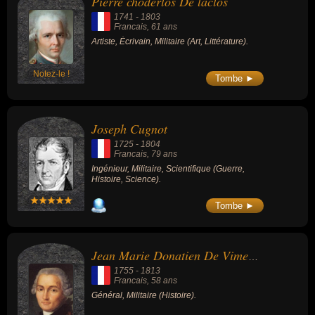
Pierre choderlos De laclos
1741
-
1803
Francais
, 61 ans
Artiste, Écrivain, Militaire (Art, Littérature).
Notez-le !
Tombe ►
Joseph Cugnot
1725
-
1804
Francais
, 79 ans
Ingénieur, Militaire, Scientifique (Guerre,
Histoire, Science).
Tombe ►
Jean Marie Donatien De Vimeur de Rochambeau
1755
-
1813
Francais
, 58 ans
Général, Militaire (Histoire).