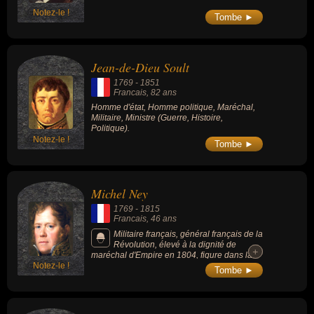
Notez-le !
Tombe ►
Jean-de-Dieu Soult
1769
-
1851
Francais
, 82 ans
Homme d'état, Homme politique, Maréchal,
Militaire, Ministre (Guerre, Histoire,
Politique).
Notez-le !
Tombe ►
Michel Ney
1769
-
1815
Francais
, 46 ans
Militaire français, général français de la
Révolution, élevé à la dignité de
+
+
maréchal d'Empire en 1804, figure dans la
Notez-le !
première promotion des maréchaux nommés
Tombe ►
par Napoléon Ier en 1804, est surnommé par
l'Empereur le « Brave des braves ».