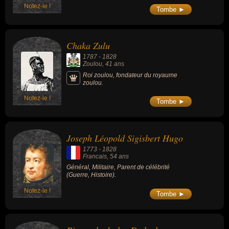
Notez-le !
Tombe ►
Chaka Zulu
1787
-
1828
Zoulou
, 41 ans
Roi zoulou, fondateur du royaume
zoulou.
Notez-le !
Tombe ►
Joseph Léopold Sigisbert Hugo
1773
-
1828
Francais
, 54 ans
Général, Militaire, Parent de célébrité
(Guerre, Histoire).
Notez-le !
Tombe ►