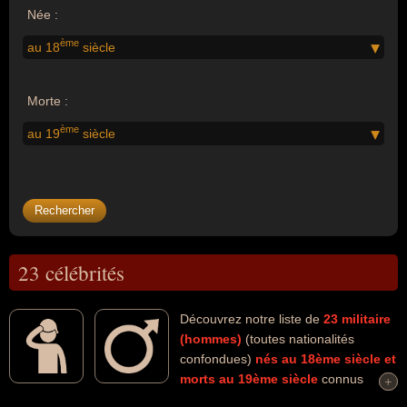
Née :
ème
au 18
siècle
Morte :
ème
au 19
siècle
23 célébrités
Découvrez notre liste de
23
militaire
(hommes)
(toutes nationalités
confondues)
nés au 18ème siècle
et
morts au 19ème siècle
connus
+
+
comme par exemple : Napoléon Bonaparte, Pascal Paoli, Charles-