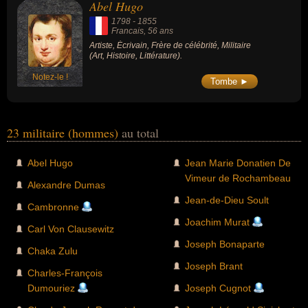
Abel Hugo
1798
-
1855
Francais
, 56 ans
Artiste, Écrivain, Frère de célébrité, Militaire
(Art, Histoire, Littérature).
Notez-le !
Tombe ►
23 militaire (hommes)
au total
Abel Hugo
Jean Marie Donatien De
Vimeur de Rochambeau
Alexandre Dumas
Jean-de-Dieu Soult
Cambronne
Joachim Murat
Carl Von Clausewitz
Joseph Bonaparte
Chaka Zulu
Joseph Brant
Charles-François
Dumouriez
Joseph Cugnot