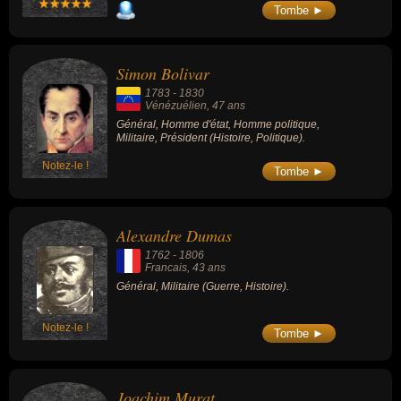
Tombe ►
Simon Bolivar
1783
-
1830
Vénézuélien
, 47 ans
Général, Homme d'état, Homme politique,
Militaire, Président (Histoire, Politique).
Notez-le !
Tombe ►
Alexandre Dumas
1762
-
1806
Francais
, 43 ans
Général, Militaire (Guerre, Histoire).
Notez-le !
Tombe ►
Joachim Murat