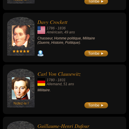
Tombe ►
Davy Crockett
1786
-
1836
Américain
, 49 ans
Chasseur, Homme politique, Militaire
(Guerre, Histoire, Politique).
Tombe ►
Carl Von Clausewitz
1780
-
1831
Allemand
, 51 ans
Militaire.
Notez-le !
Tombe ►
Guillaume-Henri Dufour