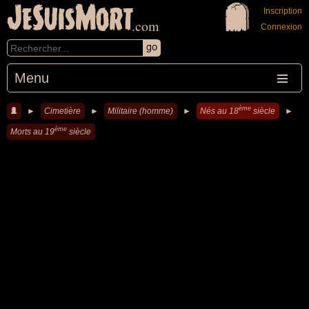
JeSuisMort
Inscription
.com
Connexion
Menu
ème
►
Cimetière
►
Militaire (homme)
►
Nés au 18
siècle
►
ème
Morts au 19
siècle