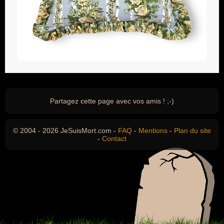
Partagez cette page avec vos amis ! ;-)
© 2004 - 2026 JeSuisMort.com -
FAQ
-
Mentions
-
Plan du site
-
Contact