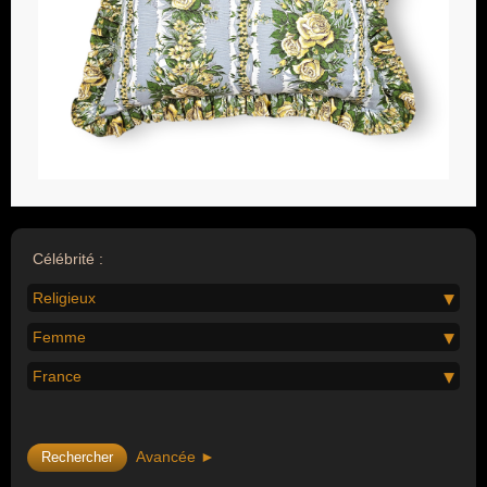
Célébrité :
Religieux
Femme
France
Avancée ►