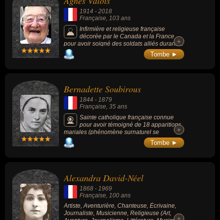
Agnès Valois
1914
-
2018
Française
, 103 ans
Infirmière et religieuse française
décorée par le Canada et la France
+
+
pour avoir soigné des soldats alliés durant la
Seconde Guerre mondiale après l’échec du
Tombe ►
débarquement de Dieppe.
Bernadette Soubirous
1844
-
1879
Française
, 35 ans
Sainte catholique française connue
pour avoir témoigné de 18 apparitions
+
+
mariales (phénomène surnaturel se
rapportant spécifiquement à une vision de
Tombe ►
Marie, mère de Jésus) en 1858 à la grotte de
Massabielle (Lourdes, Hautes-Pyrénées,
France). Au cours d’une de ces apparitions,
Bernadette a creusé le sol pour y prendre de
Alexandra David-Néel
l’eau dont la source s'est rapidement vu
attribuer une réputation miraculeuse (et
1868
-
1969
commença à être question de guérisons).
Française
, 100 ans
Bernadette niera avoir été témoin de
Artiste, Aventurière, Chanteuse, Écrivaine,
guérisons ou y avoir contribué. Âgée de 14
Journaliste, Musicienne, Religieuse (Art,
ans, elle devient une célébrité internationale.
+
+