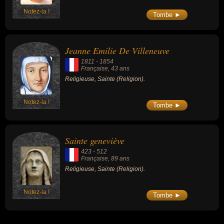
basilique de Lisieux est le deuxième plus
grand lieu de pèlerinage de France après
Notez-la !
Tombe ►
Lourdes.
Jeanne Emilie De Villeneuve
1811
-
1854
Française
, 43 ans
Religieuse, Sainte (Religion).
Notez-la !
Tombe ►
Sainte geneviève
423
-
512
Française
, 89 ans
Religieuse, Sainte (Religion).
Notez-la !
Tombe ►