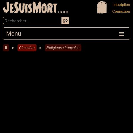
JeSuisMort
Inscription
.com
Connexion
Menu
►
Cimetière
►
Religieuse française