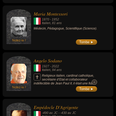
Maria Montessori
1870
-
1952
Italien
, 81 ans
Médecin, Pédagogue, Scientifique (Science).
Notez-le !
Tombe ►
Angelo Sodano
1927
-
2022
Italien
, 94 ans
Religieux italien, cardinal catholique,
secrétaire d’Etat et collaborateur
+
+
indéfectible de Jean Paul II, il était une figure
Notez-le !
controversée du Vatican en raison de ses
Tombe ►
liens avec la dictature chilienne et son rôle
dans l’étouffement des affaires de pédophilie
au sein de l’Eglise.
Empédocle D'Agrigente
-490 av. JC
-
-430 av. JC