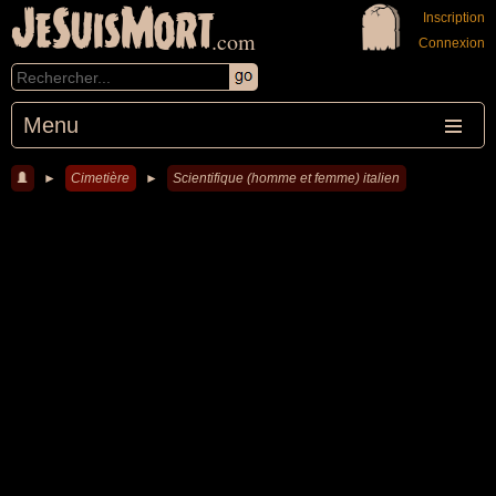
JeSuisMort
Inscription
.com
Connexion
Menu
►
Cimetière
►
Scientifique (homme et femme) italien