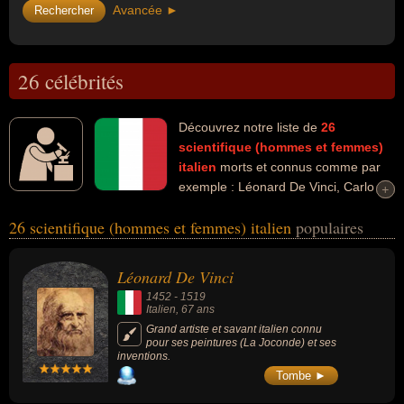
Avancée ►
26 célébrités
Découvrez notre liste de
26
scientifique (hommes et femmes)
italien
morts et connus comme par
exemple : Léonard De Vinci, Carlo
+
+
Ginzburg, Primo Levi, Galilée, Luigi Galvani, Maria Gaetana Agnesi,
26 scientifique (hommes et femmes) italien
populaires
Francesco Alberoni, Alessandro Volta, Camillo Golgi, Tommaso
Padoa Schioppa... Ces personnalités peuvent avoir des liens variés
dans les domaines de l'architecture, de l'art, de l'histoire, de
Léonard De Vinci
l'invention, de la peinture, de la science, de la sculpture, de
1452
-
1519
l'enseignement, de l'histoire de l'art, de la littérature, de la santé, du
Italien
, 67 ans
journalisme, de la sociologie ou de la politique. Ces célébrités
Grand artiste et savant italien connu
pour ses peintures (La Joconde) et ses
peuvent également avoir été architecte, artiste, ingénieur, peintre,
inventions.
philosophe, sculpteur, auteur d'ouvrages historiques, écrivain,
Tombe ►
enseignant, historien, historien de l'art, professeur d'histoire,