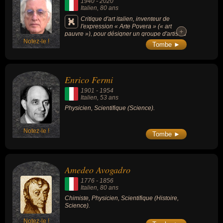
1940
-
2020
Italien
, 80 ans
Critique d'art italien, inventeur de
l'expression « Arte Povera » (« art
+
+
pauvre »), pour désigner un groupe d'artistes
Notez-le !
italiens en rébellion contre l’art américain, le
Tombe ►
marché et la société de consommation.
Enrico Fermi
1901
-
1954
Italien
, 53 ans
Physicien, Scientifique (Science).
Notez-le !
Tombe ►
Amedeo Avogadro
1776
-
1856
Italien
, 80 ans
Chimiste, Physicien, Scientifique (Histoire,
Science).
Notez-le !