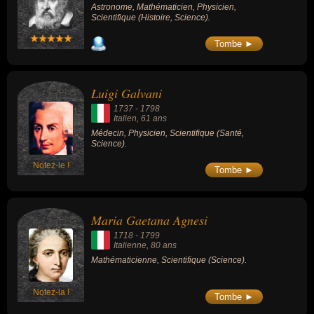
Astronome, Mathématicien, Physicien,
Scientifique (Histoire, Science).
Tombe ►
Luigi Galvani
1737
-
1798
Italien
, 61 ans
Médecin, Physicien, Scientifique (Santé,
Science).
Notez-le !
Tombe ►
Maria Gaetana Agnesi
1718
-
1799
Italienne
, 80 ans
Mathématicienne, Scientifique (Science).
Notez-la !
Tombe ►