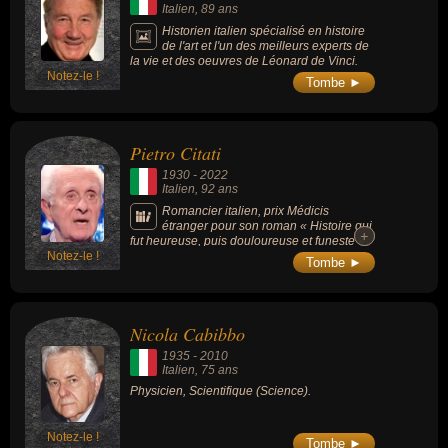
Italien
, 89 ans
Historien italien spécialisé en histoire
de l'art et l'un des meilleurs experts de
la vie et des oeuvres de Léonard de Vinci.
Notez-le !
Tombe ►
Pietro Citati
1930
-
2022
Italien
, 92 ans
Romancier italien, prix Médicis
étranger pour son roman « Histoire qui
+
+
fut heureuse, puis douloureuse et funeste »
Notez-le !
en 1991.
Tombe ►
Nicola Cabibbo
1935
-
2010
Italien
, 75 ans
Physicien, Scientifique (Science).
Notez-le !
Tombe ►