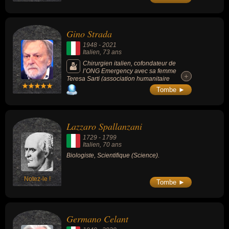
Gino Strada
1948
-
2021
Italien
, 73 ans
Chirurgien italien, cofondateur de
l’ONG Emergency avec sa femme
+
+
Teresa Sarti (association humanitaire
internationale qui vient en aide aux victimes
Tombe ►
civiles de guerre).
Lazzaro Spallanzani
1729
-
1799
Italien
, 70 ans
Biologiste, Scientifique (Science).
Notez-le !
Tombe ►
Germano Celant