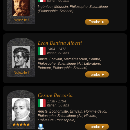
Italien
, 60 ans
Ingénieur, Médecin, Philosophe, Scientifique
(Philosophie, Science).
Notez-le !
Tombe ►
Leon Battista Alberti
1404
-
1472
Italien
, 68 ans
Artiste, Écrivain, Mathématicien, Peintre,
Philosophe, Scientifique (Art, Littérature,
Peinture, Philosophie, Science).
Notez-le !
Tombe ►
Cesare Beccaria
1738
-
1794
Italien
, 56 ans
Artiste, Économiste, Écrivain, Homme de loi,
Philosophe, Scientifique (Art, Histoire,
Littérature, Philosophie).
Tombe ►