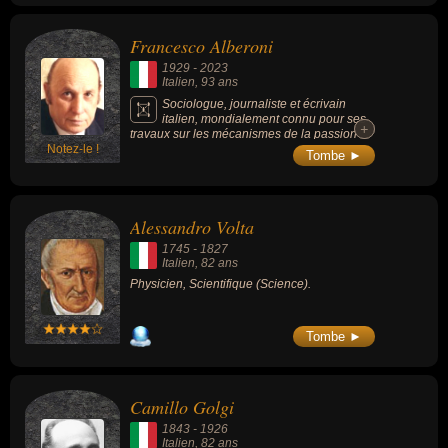
Francesco Alberoni
1929
-
2023
Italien
, 93 ans
Sociologue, journaliste et écrivain
italien, mondialement connu pour ses
+
+
travaux sur les mécanismes de la passion
Notez-le !
amoureuse et des mouvements collectifs,
Tombe ►
son œuvre majeure, "Le Choc amoureux"
(Innamoramento e amore), parue en 1979,
analyse le coup de foudre comme un « état
naissant », un processus de transformation
Alessandro Volta
radicale similaire aux révolutions sociales. il
est un des rares journalistes à avoir un
1745
-
1827
éditorial en première page du Corriere della
Italien
, 82 ans
Sera (journal le plus prestigieux d’Italie).
Physicien, Scientifique (Science).
Tombe ►
Camillo Golgi
1843
-
1926
Italien
, 82 ans