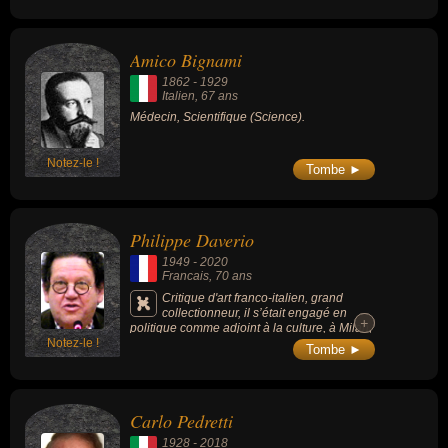
Amico Bignami
1862
-
1929
Italien
, 67 ans
Médecin, Scientifique (Science).
Notez-le !
Tombe ►
Philippe Daverio
1949
-
2020
Francais
, 70 ans
Critique d'art franco-italien, grand
collectionneur, il s’était engagé en
+
+
politique comme adjoint à la culture, à Milan,
Notez-le !
avant d’animer à la télévision une émission
Tombe ►
culturelle à succès.
Carlo Pedretti
1928
-
2018