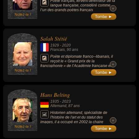
Poète français, fervent défenseur de la
langue française, considéré comme
+
+
l’un des grands poètes français
Notez-le !
contemporains.
Tombe ►
Salah Stétié
1929
-
2020
Francais
, 90 ans
Poète et diplomate franco--libanais, il
reçoit le « Grand prix de la
+
+
francophonie » de l’Académie française en
Notez-le !
1995.
Tombe ►
Hans Belting
1935
-
2023
Allemand
, 87 ans
Historien allemand, spécialiste de
l'histoire de l'art et du statut des
+
+
images, il a occupé en 2002 la chaire
Notez-le !
annuelle européenne au Collège de France
Tombe ►
où il a lancé un projet qui interroge « images,
corps et médiums ».