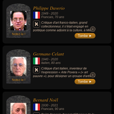
nouvelliste, peintre, scénariste ou philosophe. En ce qui concerne
Philippe Daverio
leurs nationalités au moment de leurs morts, ils peuvent avoir été
1949
-
2020
francais, italien, libanais, allemand ou anglais par exemple.
Francais
, 70 ans
Critique d'art franco-italien, grand
collectionneur, il s’était engagé en
+
+
politique comme adjoint à la culture, à Milan,
Notez-le !
avant d’animer à la télévision une émission
Tombe ►
culturelle à succès.
Germano Celant
1940
-
2020
Italien
, 80 ans
Critique d'art italien, inventeur de
l'expression « Arte Povera » (« art
+
+
pauvre »), pour désigner un groupe d'artistes
Notez-le !
italiens en rébellion contre l’art américain, le
Tombe ►
marché et la société de consommation.
Bernard Noël
1930
-
2021
Francais
, 90 ans