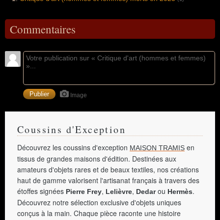
Commentaires
Image
Coussins d'Exception
Découvrez les coussins d'exception
en
MAISON TRAMIS
tissus de grandes maisons d'édition. Destinées aux
amateurs d'objets rares et de beaux textiles, nos créations
haut de gamme valorisent l'artisanat français à travers des
étoffes signées
,
,
ou
.
Pierre Frey
Lelièvre
Dedar
Hermès
Découvrez notre sélection exclusive d'objets uniques
conçus à la main. Chaque pièce raconte une histoire