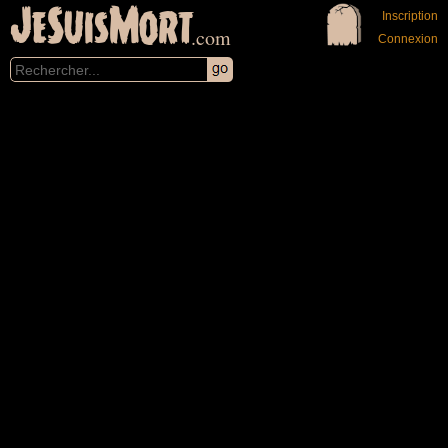
JeSuisMort
Inscription
.com
Connexion