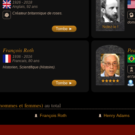
1926
-
2018
Anglais
, 92 ans
Créateur britannique de roses.
doma
Notez-le !
amér
Tombe ►
"The
remp
François Roth
Ped
1936
-
2016
Francais
, 80 ans
Historien, Scientifique (Histoire).
et l
Théo
Tombe ►
 (hommes et femmes)
au total
François Roth
Henry Adams