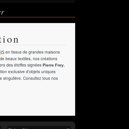
er
tion
en tissus de grandes maisons
IS
de beaux textiles, nos créations
vers des étoffes signées
,
Pierre Frey
tion exclusive d'objets uniques
e singulière. Consultez tous nos