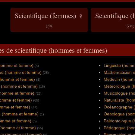
Scientifique (femmes) ♀
Scientifique 
(70)
(775)
es de scientifique (hommes et femmes)
homme et femme)
Linguiste (hom
(4)
ue (homme et femme)
Mathématicien 
(25)
 (homme et femme)
Médecin (homm
(1)
 (homme et femme)
Météorologue (
(16)
(homme et femme)
Musicologue (h
(25)
(homme et femme)
Naturaliste (ho
(65)
omme et femme)
Océanographe 
(47)
 (homme et femme)
Oenologue (ho
(1)
homme et femme)
Paléontologue 
(5)
 (homme et femme)
Pédagogue (ho
(55)
ue (homme et femme)
Pharmacien et 