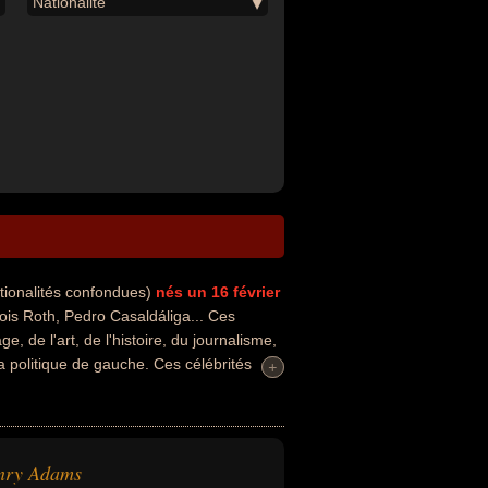
Nationalité
tionalités confondues)
nés un 16 février
is Roth, Pedro Casaldáliga... Ces
, de l'art, de l'histoire, du journalisme,
la politique de gauche. Ces célébrités
+
+
aphe, biographe, écrivain, historien,
que, religieux, socialiste ou théologien.
lais, américain, francais ou brésilien par
nry Adams