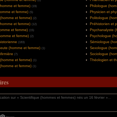
(2)
(homme et femme)
Philologue (ho
(19)
homme et femme)
Physicien et phy
(5)
 (homme et femme)
Politologue (h
(2)
(homme et femme)
Préhistorien et 
(12)
homme et femme)
Psychanalyste 
(15)
(homme et femme)
Psychologue (h
(2)
historienne
Sémiologue (h
(183)
peute (homme et femme)
Sexologue (hom
(1)
nfirmière
Sociologue (ho
(7)
 (homme et femme)
Théologien et t
(1)
 (homme et femme)
(1)
res