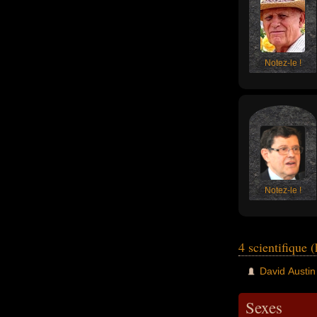
Notez-le !
Notez-le !
4 scientifique
David Austin
Sexes