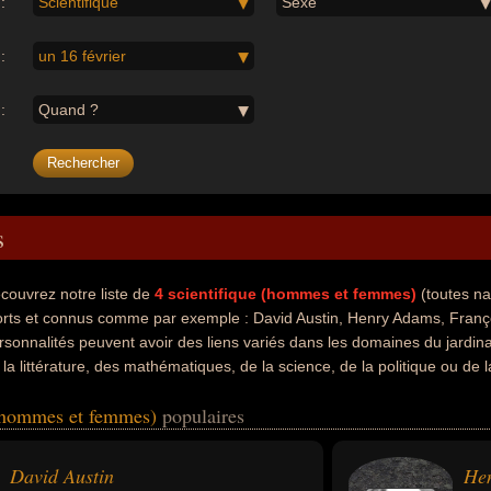
:
Scientifique
Sexe
:
un 16 février
:
Quand ?
s
couvrez notre liste de
4
scientifique (hommes et femmes)
(toutes na
rts et connus comme par exemple : David Austin, Henry Adams, Franço
rsonnalités peuvent avoir des liens variés dans les domaines du jardinage
 la littérature, des mathématiques, de la science, de la politique ou de 
avoir été biologiste, botaniste, jardinier, rosiériste, artiste, autobiogr
 (hommes et femmes)
populaires
ématicien, romancier, catholique, chrétien, croyant, évêque, homme politi
e leurs nationalités au moment de leurs morts, ils peuvent avoir été ang
David Austin
He