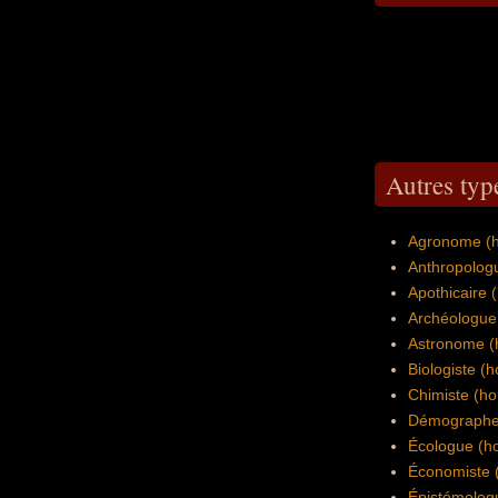
Autres typ
Agronome (
Anthropolog
Apothicaire
Archéologue
Astronome 
Biologiste 
Chimiste (h
Démographe
Écologue (
Économiste
Épistémolog