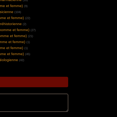
(10)
mme et femme)
(9)
sicienne
(104)
omme et femme)
(22)
préhistorienne
(2)
(homme et femme)
(27)
omme et femme)
(21)
omme et femme)
(1)
me et femme)
(1)
mme et femme)
(45)
héologienne
(42)