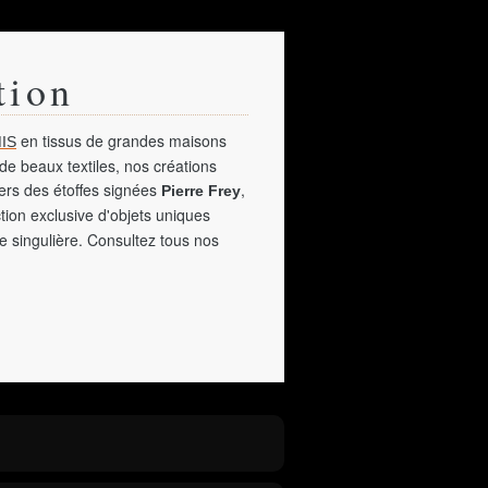
tion
en tissus de grandes maisons
IS
de beaux textiles, nos créations
vers des étoffes signées
,
Pierre Frey
tion exclusive d'objets uniques
e singulière. Consultez tous nos