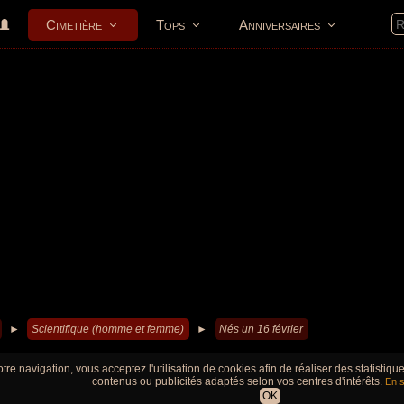
Cimetière
Tops
Anniversaires
►
Scientifique (homme et femme)
►
Nés un 16 février
tre navigation, vous acceptez l'utilisation de cookies afin de réaliser des statistiq
contenus ou publicités adaptés selon vos centres d'intérêts.
En s
OK