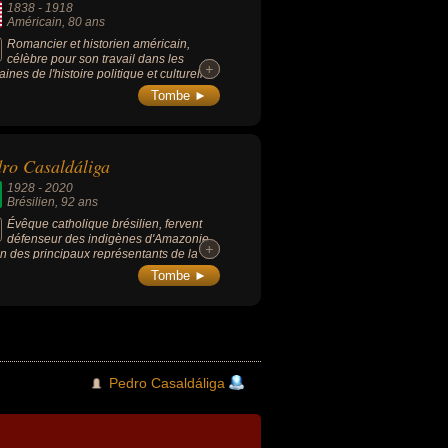
1838
-
1918
Américain
, 80 ans
Romancier et historien américain,
célèbre pour son travail dans les
+
+
ines de l'histoire politique et culturelle
icaine du XIXe siècle et pour son livre
Tombe ►
 Education of Henry Adams", qui a
orté le prix Pulitzer en 1919.
ro Casaldáliga
1928
-
2020
Brésilien
, 92 ans
Évêque catholique brésilien, fervent
défenseur des indigènes d'Amazonie
+
+
'un des principaux représentants de la
logie de la Libération latino-américaine.
Tombe ►
Pedro Casaldáliga