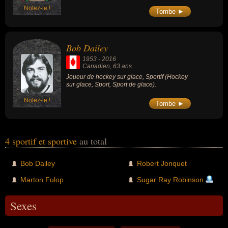
Notez-le !
Tombe ►
Bob Dailey
1953
-
2016
Canadien
, 63 ans
Joueur de hockey sur glace, Sportif (Hockey
sur glace, Sport, Sport de glace).
Notez-le !
Tombe ►
4 sportif et sportive
au total
Bob Dailey
Robert Jonquet
Marton Fulop
Sugar Ray Robinson
Sexes