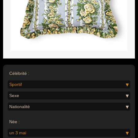
Célébrité :
Sportif
Sexe
Nationalité
Née :
un 3 mai