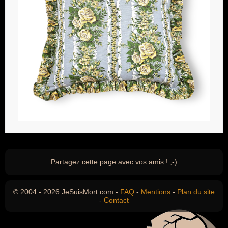
Partagez cette page avec vos amis ! ;-)
© 2004 - 2026 JeSuisMort.com -
FAQ
-
Mentions
-
Plan du site
-
Contact