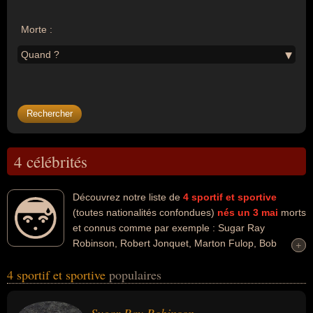
Morte :
Quand ?
4 célébrités
Découvrez notre liste de
4
sportif et sportive
(toutes nationalités confondues)
nés un 3 mai
morts
et connus comme par exemple : Sugar Ray
Robinson, Robert Jonquet, Marton Fulop, Bob
+
+
Dailey... Ces personnalités peuvent avoir des liens variés dans les
4 sportif et sportive
populaires
domaines de la boxe, du sport, du sport de combat, du football, du
sport collectif, du hockey sur glace ou du sport de glace. Ces
célébrités peuvent également avoir été boxeur, entraineur,