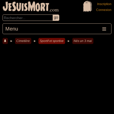
JeSuisMort
Inscription
.com
Connexion
Menu
►
Cimetière
►
Sportif et sportive
►
Nés un 3 mai