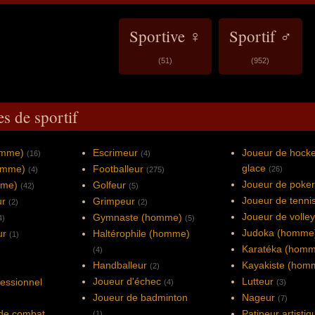
Sportive ♀
Sportif ♂
(51)
(952)
es de sportif
homme)
Escrimeur
Joueur de hocke
(16)
(4)
glace
omme)
Footballeur
(26)
(4)
(275)
Joueur de poker
mme)
Golfeur
(42)
(5)
Joueur de tenni
ur
Grimpeur
(2)
(2)
Joueur de volley
Gymnaste (homme)
4)
(5)
Judoka (homme
ur
Haltérophile (homme)
(1)
Karatéka (hom
(4)
Handballeur
Kayakiste (hom
(2)
)
Joueur d'échec
Lutteur
fessionnel
(4)
(3)
Joueur de badminton
Nageur
(7)
de combat
Patineur artistiq
(1)