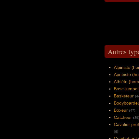
Autres typ
Alpiniste (
Apnéiste (h
Athlète (ho
Base-jumpe
Basketeur
(4
Bodyboarde
Boxeur
(47)
Catcheur
(39
Cavalier pro
(6)
Combattant 