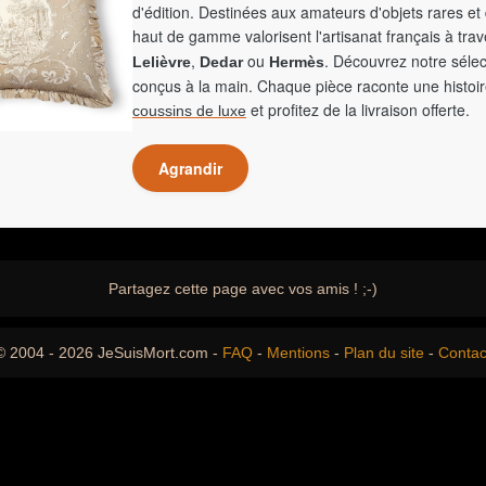
d'édition. Destinées aux amateurs d'objets rares et 
haut de gamme valorisent l'artisanat français à tra
,
ou
. Découvrez notre sélec
Lelièvre
Dedar
Hermès
conçus à la main. Chaque pièce raconte une histoir
et profitez de la livraison offerte.
coussins de luxe
Agrandir
Partagez cette page avec vos amis ! ;-)
© 2004 - 2026 JeSuisMort.com -
FAQ
-
Mentions
-
Plan du site
-
Contac