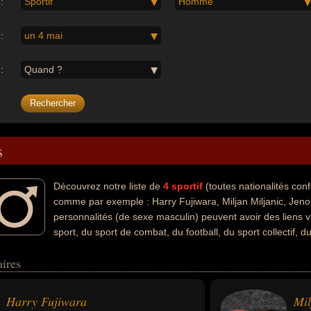
:
Sportif
Homme
:
un 4 mai
:
Quand ?
s
Découvrez notre liste de
4
sportif
(toutes nationalités co
comme par exemple : Harry Fujiwara, Miljan Miljanic, Jeno
personnalités (de sexe masculin) peuvent avoir des liens 
sport, du sport de combat, du football, du sport collectif, 
uvent également avoir été catcheur, manager, entraineur, entraineur de
ires
qui concerne leurs nationalités au moment de leurs morts, ils peuvent 
emple.
Harry Fujiwara
Mil