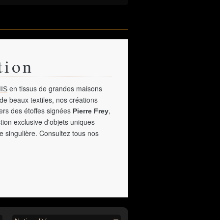
tion
en tissus de grandes maisons
IS
de beaux textiles, nos créations
vers des étoffes signées
,
Pierre Frey
tion exclusive d'objets uniques
e singulière. Consultez tous nos