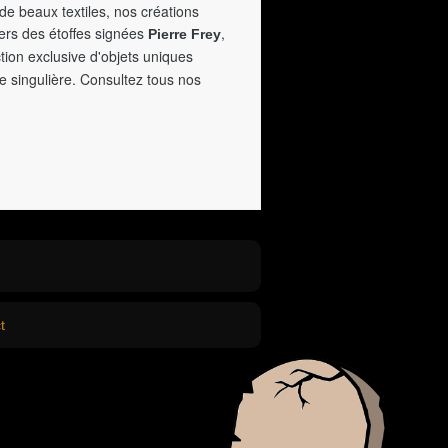
de beaux textiles, nos créations
vers des étoffes signées
,
Pierre Frey
tion exclusive d'objets uniques
e singulière. Consultez tous nos
t