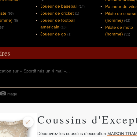
Joueur de baseball
Patineur de vite
(14)
iste
Joueur de cricket
Pilote de course
(96)
(1)
(homme)
Joueur de football
(homme)
(8)
(62)
américain
Pilote de moto
(16)
66)
Joueur de go
(homme)
(1)
(31)
res
Image
Coussins d'Excep
Découvrez les coussins d'exception
MAISON TRAM