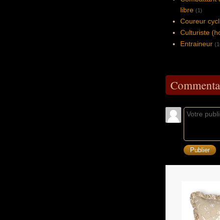
libre
(1)
Coureur cycl
Culturiste 
Entraineur
(1
Commentai