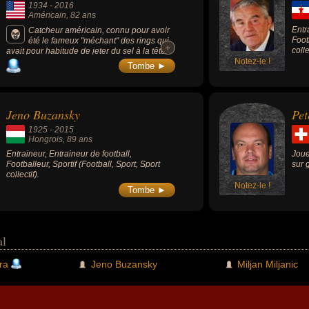
1934
-
2016
Américain
, 82 ans
Entr
Catcheur américain, connu pour avoir
Foot
été le fameux "méchant" des rings qui
+
+
colle
avait pour habitude de jeter du sel à la tête
des "gentils" catcheurs pour les aveugler.
Notez-le !
Tombe ►
Jeno Buzansky
Pet
1925
-
2015
Hongrois
, 89 ans
Entraineur, Entraineur de football,
Joue
Footballeur, Sportif (Football, Sport, Sport
sur 
collectif).
Notez-le !
Tombe ►
al
ra
Jeno Buzansky
Miljan Miljanic