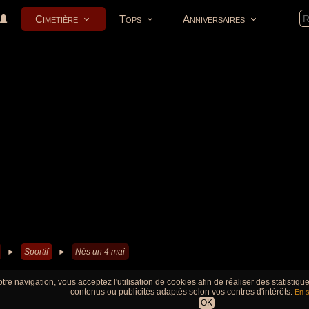
Cimetière
Tops
Anniversaires
►
Sportif
►
Nés un 4 mai
tre navigation, vous acceptez l'utilisation de cookies afin de réaliser des statistiq
contenus ou publicités adaptés selon vos centres d'intérêts.
En s
OK