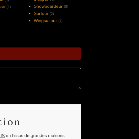
Snowboardeur
sse
(5)
(1)
Surfeur
(2)
Wingsuiteur
(7)
tion
en tissus de grandes maisons
IS