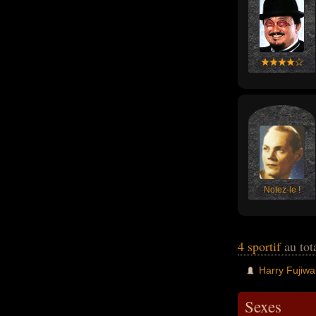
Notez-le !
4 sportif
au tot
Harry Fujiwa
Sexes