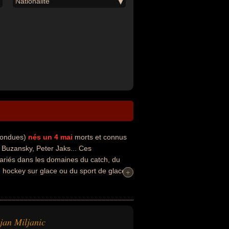
Nationalité
nfondues)
nés un 4 mai
morts et connus
 Buzansky, Peter Jaks... Ces
variés dans les domaines du catch, du
du hockey sur glace ou du sport de glace.
+
+
 football, footballeur ou joueur de hockey
avoir été américain, yougoslave, hongrois
jan Miljanic