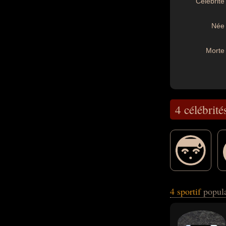
Célébrité 
Née 
Morte 
4 célébrité
Ces célébrités pe
4 sportif
popula
sur glace. En ce 
ou suisse par ex