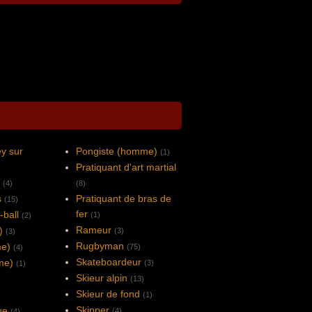
y sur
Pongiste (homme)
(1)
Pratiquant d'art martial
(4)
(8)
s
Pratiquant de bras de
(15)
fer
-ball
(1)
(2)
Rameur
)
(3)
(3)
Rugbyman
me)
(75)
(4)
Skateboardeur
me)
(3)
(1)
Skieur alpin
(13)
Skieur de fond
(1)
Skipper
ue
(4)
(4)