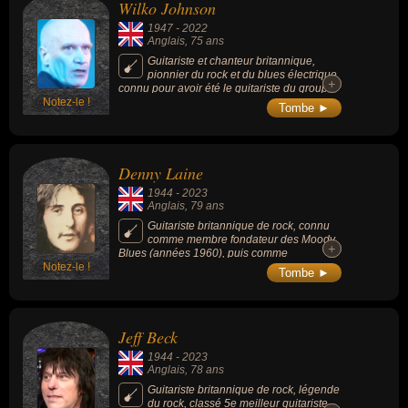
Wilko Johnson
1947
-
2022
Anglais
, 75 ans
Guitariste et chanteur britannique,
pionnier du rock et du blues électrique,
+
+
connu pour avoir été le guitariste du groupe
Notez-le !
de pub rock anglais Dr. Feelgood. Son jeu
Tombe ►
de guitare est particulièrement remarquable
(rythmique, sans médiator), et a influencé, à
la fin des années 1970, de nombreux
musiciens tels The Stranglers ou The Clash.
Denny Laine
1944
-
2023
Anglais
, 79 ans
Guitariste britannique de rock, connu
comme membre fondateur des Moody
+
+
Blues (années 1960), puis comme
Notez-le !
guitariste/bassiste/chanteur des Wings avec
Tombe ►
Paul McCartney et son épouse Linda durant
la décennie suivante.
Jeff Beck
1944
-
2023
Anglais
, 78 ans
Guitariste britannique de rock, légende
du rock, classé 5e meilleur guitariste