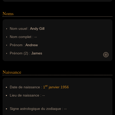
Noms
Nom usuel :
Andy Gill
Nom complet :
--
Prénom :
Andrew
Prénom (2) :
James
+
+
Noms dans d'autres langues :
--
Homonymes :
0
(aucun)
Naissance
Nom de famille :
Dalrymple Gill
er
Date de naissance :
1
janvier
1956
Pseudonyme :
--
Lieu de naissance :
--
Surnom :
Andy Gill
Erreurs d'écriture :
--
Signe astrologique du zodiaque :
--