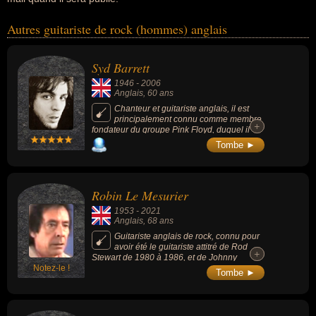
Autres guitariste de rock (hommes) anglais
Syd Barrett
1946
-
2006
Anglais
, 60 ans
Chanteur et guitariste anglais, il est
principalement connu comme membre
+
+
fondateur du groupe Pink Floyd, duquel il
sera mis à l'écart par les autres membres du
Tombe ►
groupe à cause de son instabilité et
poursuivra une carrière solo. Il incarna
également le mouvement psychédélique
anglais.
Robin Le Mesurier
1953
-
2021
Anglais
, 68 ans
Guitariste anglais de rock, connu pour
avoir été le guitariste attitré de Rod
+
+
Stewart de 1980 à 1986, et de Johnny
Notez-le !
Hallyday à partir de 1994.
Tombe ►