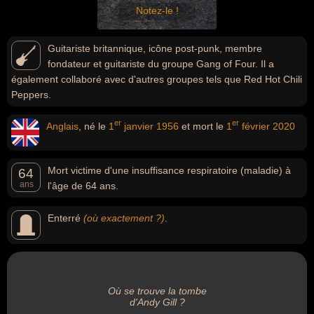
Notez-le !
Guitariste britannique, icône post-punk, membre
fondateur et guitariste du groupe Gang of Four. Il a
également collaboré avec d'autres groupes tels que Red Hot Chili
Peppers.
er
er
Anglais
, né le
1
janvier
1956
et mort le
1
février
2020
Mort victime d'une insuffisance respiratoire (maladie) à
64
ans
l'âge de 64 ans.
Enterré
(où exactement ?)
.
Où se trouve la tombe
d'Andy Gill ?