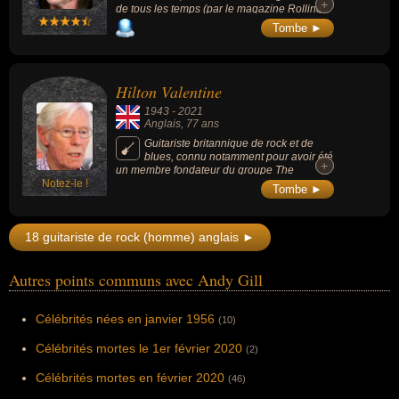
+
+
de tous les temps (par le magazine Rolling
Stone), il est l'un des trois guitaristes (avec
Tombe ►
Eric Clapton et Jimmy Page) à avoir joué
dans le groupe The Yardbirds dans les
années 1960. Il a gagné 8 Grammy awards
au cours de sa carrière, a connu sa période
Hilton Valentine
d'apogée musicale dans le milieu des
années 1970 (en solo) et figure 2 fois au
1943
-
2021
Rock and Roll Hall of Fame.
Anglais
, 77 ans
Guitariste britannique de rock et de
blues, connu notamment pour avoir été
+
+
un membre fondateur du groupe The
Notez-le !
Animals, est un précurseur qui a influencé le
Tombe ►
son du rock and roll durant des décennies.
18 guitariste de rock (homme) anglais ►
Autres points communs avec Andy Gill
Célébrités nées en janvier 1956
(10)
Célébrités mortes le 1er février 2020
(2)
Célébrités mortes en février 2020
(46)