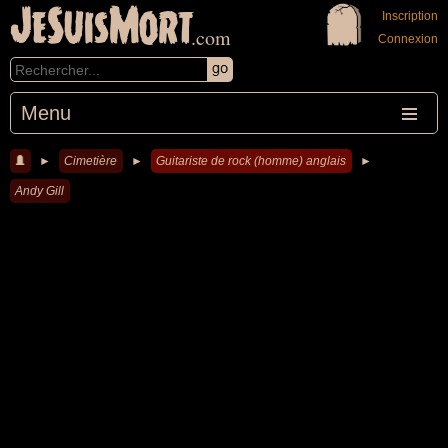
JeSuisMort
Inscription
.com
Connexion
Menu
►
Cimetière
►
Guitariste de rock (homme) anglais
►
Andy Gill