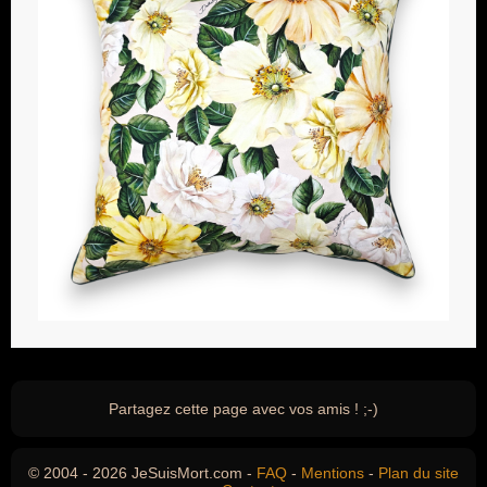
Partagez cette page avec vos amis ! ;-)
© 2004 - 2026 JeSuisMort.com -
FAQ
-
Mentions
-
Plan du site