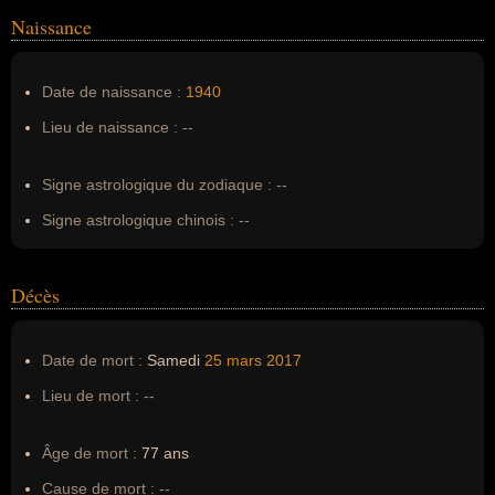
Naissance
Nom de famille :
Spindler
Pseudonyme :
--
Date de naissance :
1940
Surnom :
--
Lieu de naissance :
--
Erreurs d'écriture :
--
Signe astrologique du zodiaque :
--
Signe astrologique chinois :
--
Décès
Date de mort :
Samedi
25 mars
2017
Lieu de mort :
--
Âge de mort :
77 ans
Cause de mort :
--