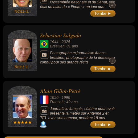
l'Assemblée nationale et du Sénat, elle
+
+
était un pilier du « Figaro » en tant que
Notez-la !
journaliste. Elle est connue pour avoir été la
Tombe ►
première femme présidente de l'AJP
(Association des journalistes
parlementaires).
Sebastiao Salgado
1944
-
2025
Brésilien
, 81 ans
Photographe et journaliste franco-
brésilien, photographe de la démesure
+
+
connu pour ses grands récits
Notez-le !
photographiques en noir et blanc, il était l’un
Tombe ►
des derniers héritiers de la photographie
humaniste.
Alain Gillot-Pétré
1950
-
1999
Francais
, 49 ans
Journaliste français, célèbre pour avoir
présenté la météo sur Antenne 2 et
TF1, avec son humour, pendant 18 ans.
Tombe ►