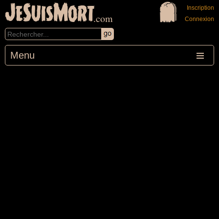
JeSuisMort
Inscription
.com
Connexion
Menu