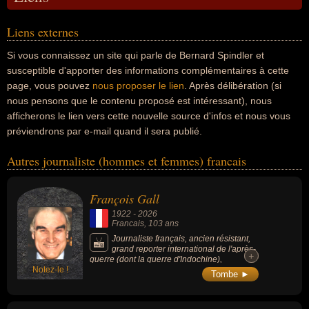
Liens externes
Si vous connaissez un site qui parle de Bernard Spindler et
susceptible d'apporter des informations complémentaires à cette
page, vous pouvez
nous proposer le lien
. Après délibération (si
nous pensons que le contenu proposé est intéressant), nous
afficherons le lien vers cette nouvelle source d'infos et nous vous
préviendrons par e-mail quand il sera publié.
Autres journaliste (hommes et femmes) francais
François Gall
1922
-
2026
Francais
, 103 ans
Journaliste français, ancien résistant,
grand reporter international de l'après-
+
+
guerre (dont la guerre d'Indochine),
Notez-le !
romancier et essayiste (nombreux ouvrages
Tombe ►
à succès en collaboration étroite avec son
frère, Jacques Gall), réalisateur et producteur
dont l'émission de grands entretiens "À bout