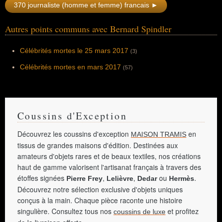
370 journaliste (homme et femme) francais ►
Autres points communs avec Bernard Spindler
Célébrités mortes le 25 mars 2017
(3)
Célébrités mortes en mars 2017
(57)
Coussins d'Exception
Découvrez les coussins d'exception
en
MAISON TRAMIS
tissus de grandes maisons d'édition. Destinées aux
amateurs d'objets rares et de beaux textiles, nos créations
haut de gamme valorisent l'artisanat français à travers des
étoffes signées
,
,
ou
.
Pierre Frey
Lelièvre
Dedar
Hermès
Découvrez notre sélection exclusive d'objets uniques
conçus à la main. Chaque pièce raconte une histoire
singulière. Consultez tous nos
et profitez
coussins de luxe