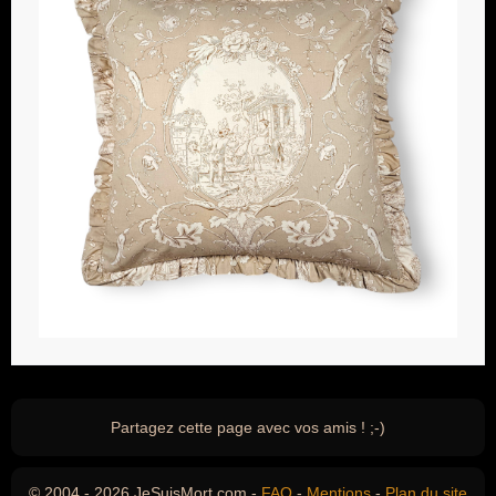
Partagez cette page avec vos amis ! ;-)
© 2004 - 2026 JeSuisMort.com -
FAQ
-
Mentions
-
Plan du site