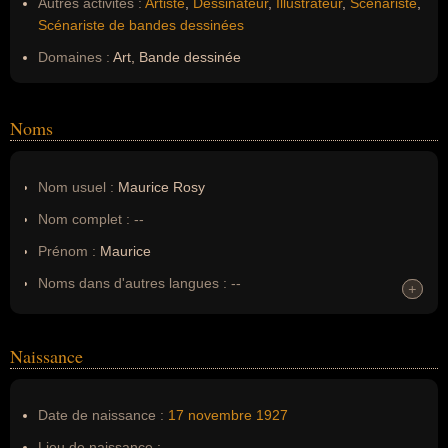
Autres activités :
Artiste
,
Dessinateur
,
Illustrateur
,
Scénariste
,
Scénariste de bandes dessinées
Domaines :
Art, Bande dessinée
Noms
Nom usuel :
Maurice Rosy
Nom complet :
--
Prénom :
Maurice
Noms dans d'autres langues :
--
+
+
Homonymes :
0
(aucun)
Naissance
Nom de famille :
Rosy
Pseudonyme :
--
Date de naissance :
17 novembre
1927
Surnom :
--
Lieu de naissance :
--