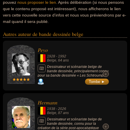
pouvez
nous proposer le lien
. Après délibération (si nous pensons
que le contenu proposé est intéressant), nous afficherons le lien
vers cette nouvelle source d'infos et nous vous préviendrons par e-
mail quand il sera publié.
Autres auteur de bande dessinée belge
Peyo
1928
-
1992
Belge
, 64 ans
Dessinateur et scénariste belge de
bande dessinée, principalement connu
+
+
pour sa bande dessinée « Les Schtroumpfs
», mais aussi « Johan et Pirlouit », « Benoît
Tombe ►
Brisefer », « Jacky et Célestin » et « Poussy
».
Hermann
1938
-
2026
Belge
, 87 ans
Dessinateur et scénariste belge de
bande dessinée, connu pour la
+
+
création de la série post-apocalyptique