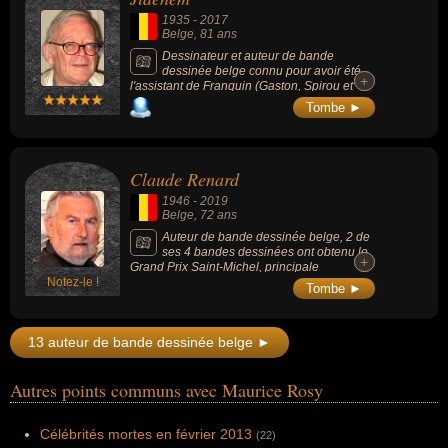
1935
-
2017
Belge
, 81 ans
Dessinateur et auteur de bande
dessinée belge connu pour avoir été
+
+
l'assistant de Franquin (Gaston, Spirou et
Fantasio) et un auteur à part entière (Ginger,
Tombe ►
Starter, Sophie).
Claude Renard
1946
-
2019
Belge
, 72 ans
Auteur de bande dessinée belge, 2 de
ses 4 bandes dessinées ont obtenu le
+
+
Grand Prix Saint-Michel, principale
Notez-le !
récompense belge de bande dessinée
Tombe ►
attribuée à un album entre 1975 et 1986.
13 auteur de bande dessinée belge ►
Autres points communs avec Maurice Rosy
Célébrités mortes en février 2013
(22)