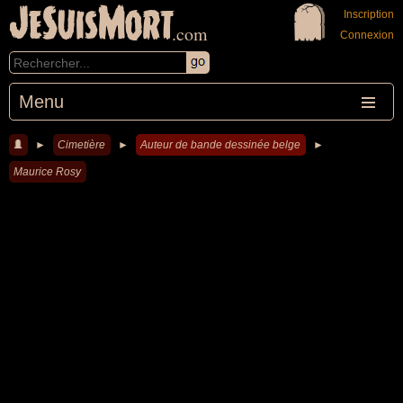
JeSuisMort
Inscription
.com
Connexion
Menu
►
Cimetière
►
Auteur de bande dessinée belge
►
Maurice Rosy