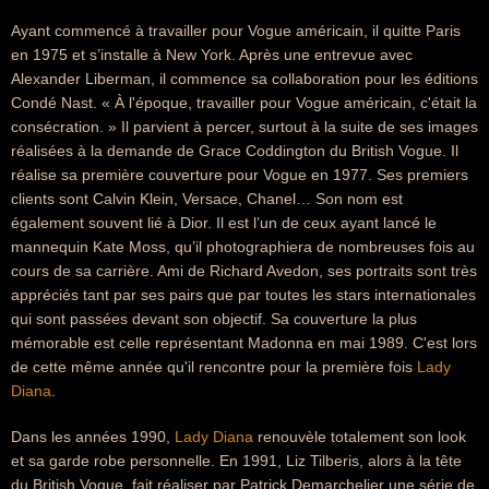
Ayant commencé à travailler pour Vogue américain, il quitte Paris
en 1975 et s’installe à New York. Après une entrevue avec
Alexander Liberman, il commence sa collaboration pour les éditions
Condé Nast. « À l'époque, travailler pour Vogue américain, c'était la
consécration. » Il parvient à percer, surtout à la suite de ses images
réalisées à la demande de Grace Coddington du British Vogue. Il
réalise sa première couverture pour Vogue en 1977. Ses premiers
clients sont Calvin Klein, Versace, Chanel… Son nom est
également souvent lié à Dior. Il est l’un de ceux ayant lancé le
mannequin Kate Moss, qu’il photographiera de nombreuses fois au
cours de sa carrière. Ami de Richard Avedon, ses portraits sont très
appréciés tant par ses pairs que par toutes les stars internationales
qui sont passées devant son objectif. Sa couverture la plus
mémorable est celle représentant Madonna en mai 1989. C'est lors
de cette même année qu'il rencontre pour la première fois
Lady
Diana
.
Dans les années 1990,
Lady Diana
renouvèle totalement son look
et sa garde robe personnelle. En 1991, Liz Tilberis, alors à la tête
du British Vogue, fait réaliser par Patrick Demarchelier une série de