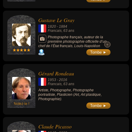
lesquelles il reçoit le prix Niépce en 1966. Il
est connu pour ses photos marquantes de la
répression et des femmes dévoilées de
force.
Gustave Le Gray
1820
-
1884
Francais
, 63 ans
Photographe français, auteur de la
première photographie officielle d’un
+
+
chef de l’État français, Louis-Napoléon
Bonaparte, avant de devenir le photographe
Tombe ►
officiel de la famille impériale. Inventeur et
artiste, il se distinguait par sa maîtrise de la
technique photographique, au niveau de la
composition comme au niveau de la lumière.
Gérard Rondeau
Il introduisit en France l’usage des plaques
au collodion humide, permettant des temps
1953
-
2016
de pose rapides.
Francais
, 63 ans
Artiste, Photographe, Photographe
portraitiste, Plasticien (Art, Art plastique,
Photographie).
Notez-le !
Tombe ►
Claude Picasso