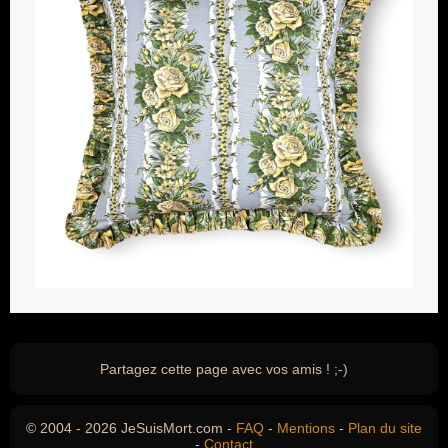
Partagez cette page avec vos amis ! ;-)
© 2004 - 2026 JeSuisMort.com -
FAQ
-
Mentions
-
Plan du site
-
Contact