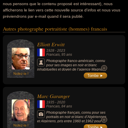
nous pensons que le contenu proposé est intéressant), nous
afficherons le lien vers cette nouvelle source d'infos et nous vous
préviendrons par e-mail quand il sera publié.
Autres photographe portraitiste (hommes) francais
Elliott Erwitt
1928
-
2023
Francais
, 95 ans
Photographe franco-américain, connu
pour ses images en noir et blanc
+
+
inhabituelles et doyen de l’agence Magnum,
Notez-le !
ses photos de chiens incroyablement
Tombe ►
célèbres avaient fait de l’ombre à ses photos
plus politiques.
Marc Garanger
1935
-
2020
Francais
, 84 ans
Photographe français, connu pour ses
portraits en noir et blanc d’Algériennes
+
+
et Algériens, pris entre 1960 et 1962 pour le
Notez-le !
compte de l’Armée française, et pour
Tombe ►