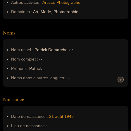
Autres activités :
Artiste
,
Photographe
Domaines :
Art, Mode, Photographie
Noms
Nom usuel :
Patrick Demarchelier
Nom complet :
--
Prénom :
Patrick
Noms dans d'autres langues :
--
+
+
Homonymes :
0
(aucun)
Naissance
Nom de famille :
Demarchelier
Pseudonyme :
--
Date de naissance :
21 août
1943
Surnom :
--
Lieu de naissance :
--
Erreurs d'écriture :
--