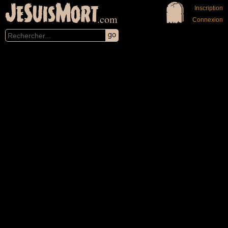
JeSuisMort
Inscription
.com
Connexion