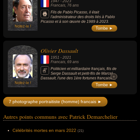
1947
-
2023
Francais
, 76 ans
Fils de Pablo Picasso, il était
l'administrateur des droits liés à Pablo
Picasso et à son œuvre de 1989 à 2023.
Notez-le !
Tombe ►
Olivier Dassault
1951
-
2021
Francais
, 69 ans
Politicien et milliardaire français, fils de
Serge Dassault et petit-fils de Marcel
+
+
Dassault, l'une des 1ère fortunes françaises,
Notez-le !
le magazine Forbes le classe 361e fortune
Tombe ►
mondiale en 2020, à égalité avec ses deux
frères et sa soeur, avec environ 5 milliards
d'euros.
7 photographe portraitiste (homme) francais ►
Autres points communs avec Patrick Demarchelier
Célébrités mortes en mars 2022
(21)