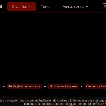
Cimetière
Tops
Anniversaires
►
Artiste (femme) française
►
Musicienne française
►
Chanteuse fran
tre navigation, vous acceptez l'utilisation de cookies afin de réaliser des statistiq
contenus ou publicités adaptés selon vos centres d'intérêts.
En s