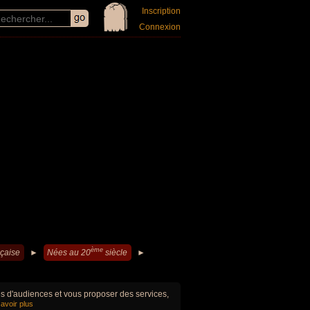
Inscription
Connexion
ème
çaise
►
Nées au 20
siècle
►
ues d'audiences et vous proposer des services,
avoir plus