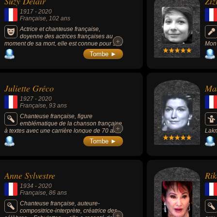
Suzy Delair
Ziz
tionalités au moment de leurs morts, ils peuvent avoir été israelienne
1917
-
2020
Française
, 102 ans
Actrice et chanteuse française,
doyenne des actrices françaises au
+
+
moment de sa mort, elle est connue pour ses
Mon 
interprétations dans le film « Quai des
dans
Tombe ►
Orfèvres » (1947) des chansons « Avec son
hall.
tra-la-la » (1947) et « Danse avec moi »
(1947).
Juliette Gréco
Ma
1927
-
2020
Française
, 93 ans
Chanteuse française, figure
emblématique de la chanson française
+
+
à textes avec une carrière longue de 70 ans,
Lakm
elle est notamment célèbre pour avoir été
1883
Tombe ►
l'interprète d'auteurs tels que Raymond
Queneau, Jacques Prévert, Léo Ferré, Boris
Vian, Serge Gainsbourg, Jacques Brel,
Roda-Gil, Miossec ou Biolay.
Anne Sylvestre
Rik
1934
-
2020
Française
, 86 ans
Chanteuse française, auteure-
compositrice-interprète, créatrice des
+
+