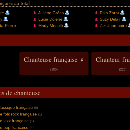
ançaise
au total
tre
Juliette Gréco
Rika Zaraï
ry
Lucie Dolène
Suzy Delair
da-Pierre
Mady Mesplé
Zizi Jeanmaire
Chanteuse française ♀
Chanteur fra
(100)
(223)
es de chanteuse
assique française
(6)
 folk rock française
(1)
 jazz française
(1)
e pop française
(4)