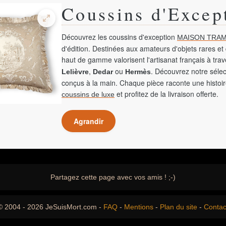
Coussins d'Excep
Découvrez les coussins d'exception
MAISON TRAM
d'édition. Destinées aux amateurs d'objets rares et 
haut de gamme valorisent l'artisanat français à tra
,
ou
. Découvrez notre sélec
Lelièvre
Dedar
Hermès
conçus à la main. Chaque pièce raconte une histoir
et profitez de la livraison offerte.
coussins de luxe
Agrandir
Partagez cette page avec vos amis ! ;-)
© 2004 - 2026 JeSuisMort.com -
FAQ
-
Mentions
-
Plan du site
-
Contac