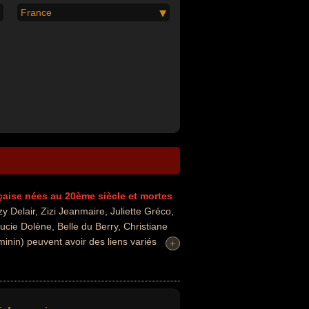
France
çaise
nées au 20ème siècle
et mortes
Delair, Zizi Jeanmaire, Juliette Gréco,
cie Dolène, Belle du Berry, Christiane
minin) peuvent avoir des liens variés
+
+
se, people, du théâtre, de variétés, de
célébrités peuvent également avoir été
anteuse d'opéra, chanteuse pour enfants,
 d'opérette ou doubleuse. En ce qui