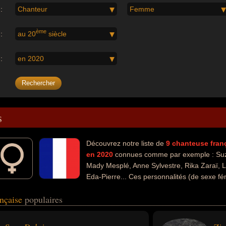
:
Chanteur
Femme
ème
:
au 20
siècle
:
en 2020
s
Découvrez notre liste de
9
chanteuse
fran
en 2020
connues comme par exemple : Suzy 
Mady Mesplé, Anne Sylvestre, Rika Zaraï, Lu
Eda-Pierre... Ces personnalités (de sexe fé
 de l'art, du cinéma, de la musique, de la comédie musicale, de la dan
ançaise
populaires
mation, du dessin-animé, du doublage ou de la musique classique. Ces 
 musicienne, chanteuse de variétés, danseuse, chanteuse classique, ch
positrice de variétés, féministe, femme politique, parolière, chanteuse