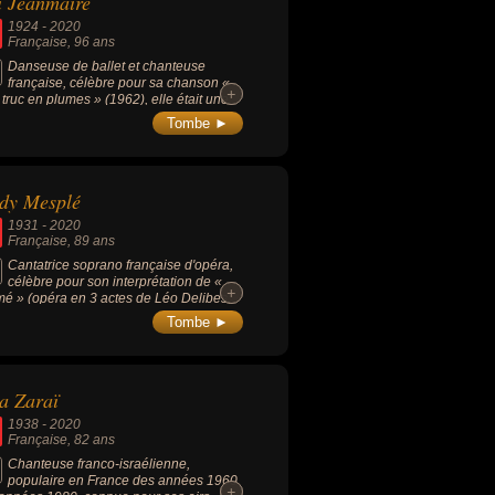
i Jeanmaire
 par exemple.
1924
-
2020
Française
, 96 ans
Danseuse de ballet et chanteuse
française, célèbre pour sa chanson «
+
+
truc en plumes » (1962), elle était une
euse qui a mêlé ballet, cinéma et music-
Tombe ►
dy Mesplé
1931
-
2020
Française
, 89 ans
Cantatrice soprano française d'opéra,
célèbre pour son interprétation de «
+
+
é » (opéra en 3 actes de Léo Delibes,
) et pour avoir popularisé l’opéra.
Tombe ►
a Zaraï
1938
-
2020
Française
, 82 ans
Chanteuse franco-israélienne,
populaire en France des années 1960
+
+