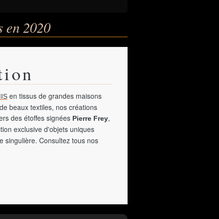
s en 2020
tion
en tissus de grandes maisons
IS
de beaux textiles, nos créations
vers des étoffes signées
,
Pierre Frey
tion exclusive d'objets uniques
e singulière. Consultez tous nos