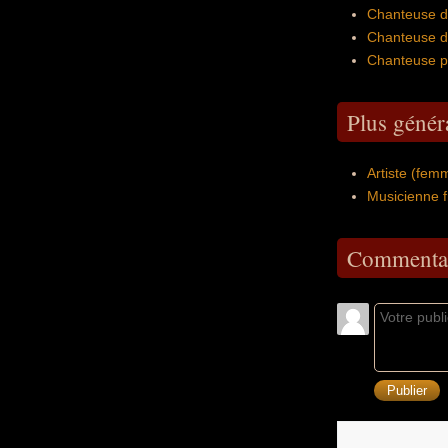
Chanteuse de
Chanteuse de
Chanteuse po
Plus génér
Artiste (fem
Musicienne f
Commentai