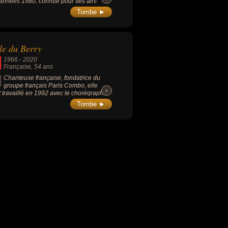
années 1980, connue pour ses airs
ués, elle avait aussi publié plusieurs
Tombe ►
es consacrés aux médecines alternatives.
le du Berry
1966
-
2020
Française
, 54 ans
Chanteuse française, fondatrice du
groupe français Paris Combo, elle
+
+
t travaillé en 1992 avec le chorégraphe
ippe Découflé sur les ballets des
Tombe ►
monies des Jeux olympiques
ertville.