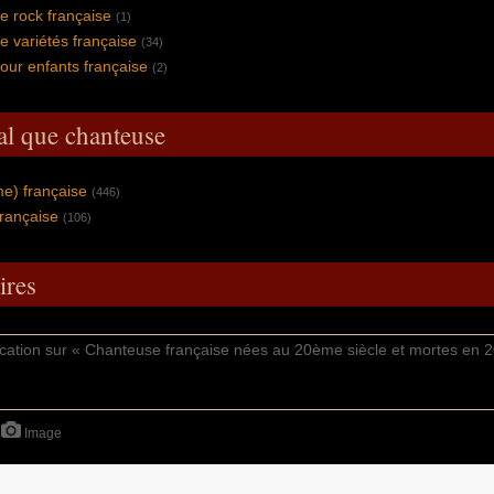
 rock française
(1)
 variétés française
(34)
ur enfants française
(2)
al que chanteuse
me) française
(446)
rançaise
(106)
res
Image