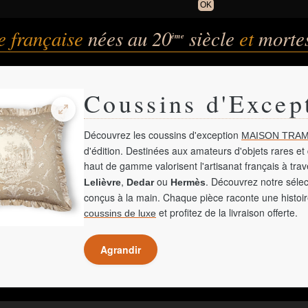
OK
e française
nées au 20
siècle
et
morte
ème
Coussins d'Excep
Découvrez les coussins d'exception
MAISON TRAM
d'édition. Destinées aux amateurs d'objets rares et 
haut de gamme valorisent l'artisanat français à tra
,
ou
. Découvrez notre sélec
Lelièvre
Dedar
Hermès
conçus à la main. Chaque pièce raconte une histoir
et profitez de la livraison offerte.
coussins de luxe
Agrandir