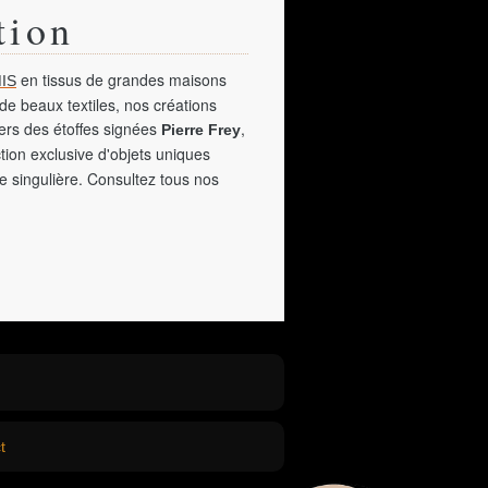
tion
en tissus de grandes maisons
IS
de beaux textiles, nos créations
vers des étoffes signées
,
Pierre Frey
tion exclusive d'objets uniques
e singulière. Consultez tous nos
t