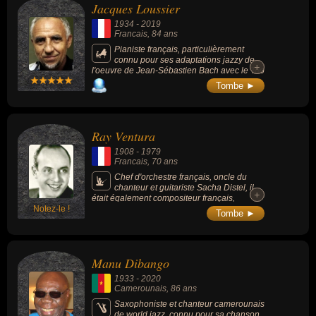
Jacques Loussier
1934
-
2019
Francais
, 84 ans
Pianiste français, particulièrement
connu pour ses adaptations jazzy de
+
+
l'oeuvre de Jean-Sébastien Bach avec le Trio
Play Bach, il faisant swinguer Bach et été
Tombe ►
connu pour avoir été un grand artisan du
rapprochement entre jazz et musique
classique.
Ray Ventura
1908
-
1979
Francais
, 70 ans
Chef d'orchestre français, oncle du
chanteur et guitariste Sacha Distel, il
+
+
était également compositeur français,
Notez-le !
arrangeur musical et producteur de cinéma,
Tombe ►
célèbre pour son orchestre à sketches et ses
spectacles avec ses « Collégiens ». Au cours
des années 1930, il joue un rôle non
négligeable pour la promotion du jazz en
Manu Dibango
France.
1933
-
2020
Camerounais
, 86 ans
Saxophoniste et chanteur camerounais
de world jazz, connu pour sa chanson