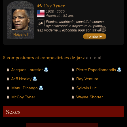
McCoy Tyner
1938
-
2020
Américain
, 81 ans
Pianiste américain, considéré comme
ayant façonné la trajectoire du piano
+
+
jazz moderne, il est connu pour son travail
Notez-le !
au sein du quartet de John Coltrane.
Tombe ►
8 compositeurs et compositrices de jazz
au total
Jacques Loussier
Pierre Papadiamandis
Jeff Healey
Ray Ventura
Manu Dibango
Sylvain Luc
McCoy Tyner
Wayne Shorter
Sexes