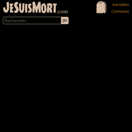
JeSuisMort
Inscription
.com
Connexion