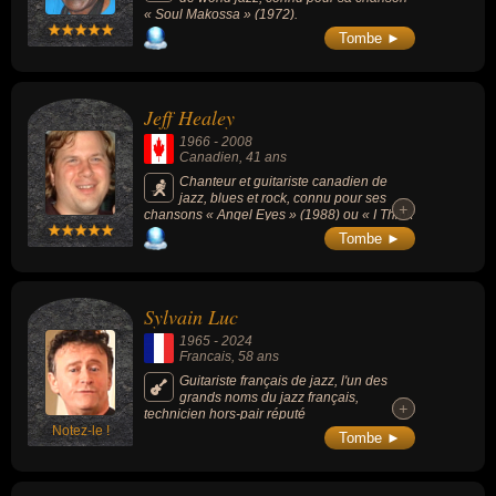
« Soul Makossa » (1972).
Tombe ►
Jeff Healey
1966
-
2008
Canadien
, 41 ans
Chanteur et guitariste canadien de
jazz, blues et rock, connu pour ses
+
+
chansons « Angel Eyes » (1988) ou « I Think
I Love You Too Much » (1990) .
Tombe ►
Sylvain Luc
1965
-
2024
Francais
, 58 ans
Guitariste français de jazz, l'un des
grands noms du jazz français,
+
+
technicien hors-pair réputé
Notez-le !
internationalement, a connu une brillante
Tombe ►
carrière en solo et joué avec des grands
noms du jazz et de la chanson française.