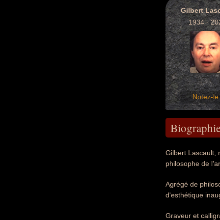
Gilbert Las
1934 - 20
Notez-le 
Biographi
Gilbert Lascault,
philosophe de l'ar
Agrégé de philoso
d'esthétique inau
Graveur et calligr