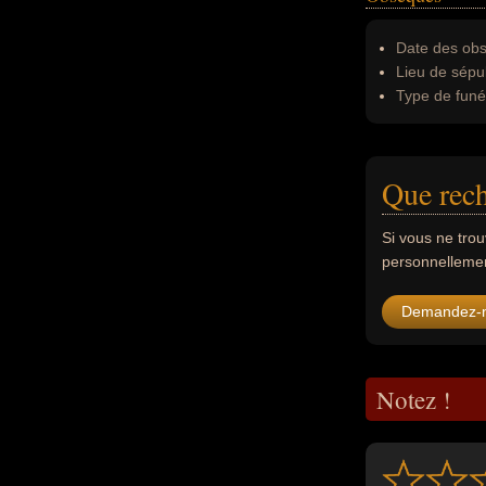
Date des obs
Lieu de sépul
Type de funér
Que rech
Si vous ne tro
personnellement
Demandez-
Notez !