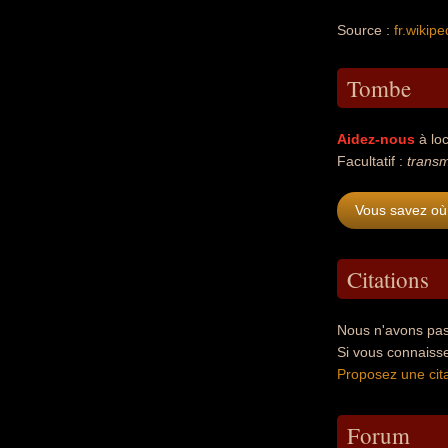
Source :
fr.wikipe
Tombe
Aidez-nous
à loc
Facultatif :
transm
Vous savez où 
Citations
Nous n'avons pas 
Si vous connaisse
Proposez une cita
Forum