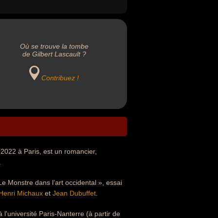
Où se trouve la tombe
de Gilbert Lascault ?
Contribuez !
2022 à Paris, est un romancier,
.
e Monstre dans l’art occidental », essai
Henri Michaux
et
Jean Dubuffet
.
à l'université Paris-Nanterre (à partir de