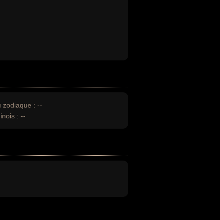
u zodiaque :
--
inois :
--