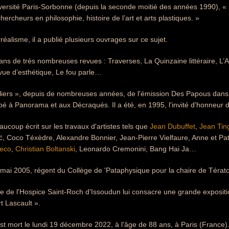
iversité Paris-Sorbonne (depuis la seconde moitié des années 1990), « 
hercheurs en philosophie, histoire de l’art et arts plastiques. »
réalisme, il a publié plusieurs ouvrages sur ce sujet.
t dans de très nombreuses revues : Traverses, La Quinzaine littéraire, L’A
ue d’esthétique, Le fou parle…
 piliers », depuis de nombreuses années, de l'émission Des Papous dans 
pé à Panorama et aux Décraqués. Il a été, en 1995, l'invité d'honneur d
aucoup écrit sur les travaux d'artistes tels que
Jean Dubuffet
,
Jean Tin
ić, Coco Téxèdre, Alexandre Bonnier, Jean-Pierre Vielfaure, Anne et Patr
ueco
,
Christian Boltanski
, Leonardo Cremonini, Bang Hai Ja…
 4 mai 2005, régent du Collège de 'Pataphysique pour la chaire de Téra
e de l'Hospice Saint-Roch d'Issoudun lui consacre une grande exposit
t Lascault ».
est mort le lundi 19 décembre 2022, à l'âge de 88 ans, à Paris (France)