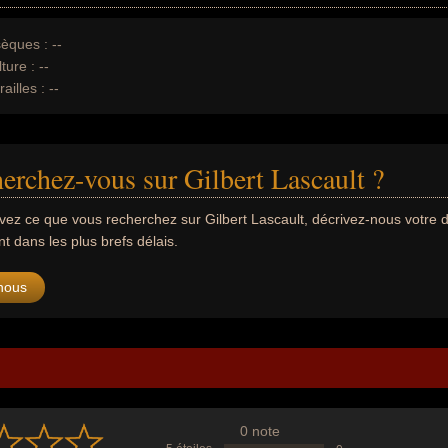
èques :
--
ture :
--
ailles :
--
erchez-vous sur Gilbert Lascault ?
uvez ce que vous recherchez sur Gilbert Lascault, décrivez-nous votr
 dans les plus brefs délais.
nous
0 note