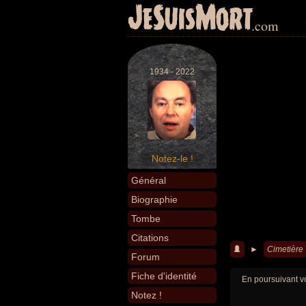
JeSuisMort
.com
1934 - 2022
Notez-le !
Général
Biographie
Tombe
Citations
►
Cimetière
Forum
Fiche d'identité
En poursuivant vo
Notez !