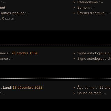
 :
--
Pseudonyme :
--
bert
Surnom :
--
autres langues :
--
Erreurs d'écriture :
--
:
0
(aucun)
sance :
25 octobre
1934
Signe astrologique d
sance :
--
Signe astrologique ch
 :
Lundi
19 décembre
2022
Âge de mort :
88 ans
:
--
Cause de mort :
--