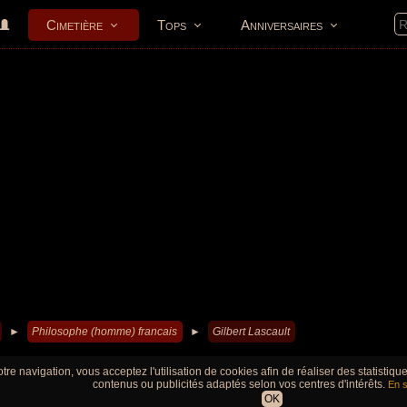
Cimetière
Tops
Anniversaires
►
Philosophe (homme) francais
►
Gilbert Lascault
tre navigation, vous acceptez l'utilisation de cookies afin de réaliser des statistiq
contenus ou publicités adaptés selon vos centres d'intérêts.
En s
OK