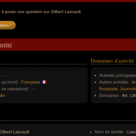
r
à poser une question sur Gilbert Lascault.
ntité
Domaines d'activité
 :
--
Activités principales
à sa mort) :
Française
Autres activités :
Ar
à sa naissance) :
--
Essayiste
,
Journali
lin
Domaines :
Art, Lit
ilbert Lascault
Nom de famille :
Lasc