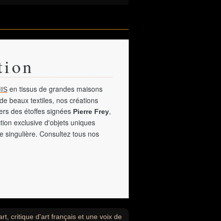
tion
en tissus de grandes maisons
IS
de beaux textiles, nos créations
vers des étoffes signées
,
Pierre Frey
tion exclusive d'objets uniques
e singulière. Consultez tous nos
rt, critique d'art français et une voix de