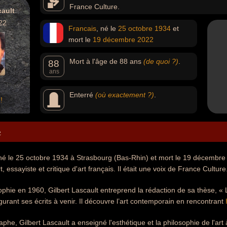
France Culture.
cault
22
Francais
, né le
25 octobre
1934
et
mort le
19 décembre
2022
Mort à l'âge de 88 ans
(de quoi ?)
.
88
ans
Enterré
(où exactement ?)
.
!
e
 né le 25 octobre 1934 à Strasbourg (Bas-Rhin) et mort le 19 décembre 
t, essayiste et critique d'art français. Il était une voix de France Culture
phie en 1960, Gilbert Lascault entreprend la rédaction de sa thèse, « L
gurant ses écrits à venir. Il découvre l’art contemporain en rencontrant
aphe, Gilbert Lascault a enseigné l'esthétique et la philosophie de l'art 