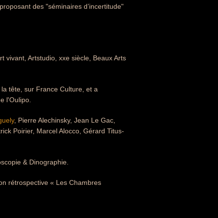
proposant des "séminaires d’incertitude"
rt vivant, Artstudio, xxe siècle, Beaux Arts
la tête, sur France Culture, et a
e l'Oulipo.
guely
, Pierre Alechinsky, Jean Le Gac,
ick Poirier, Marcel Alocco, Gérard Titus-
toscopie & Dinographie.
ion rétrospective « Les Chambres
.