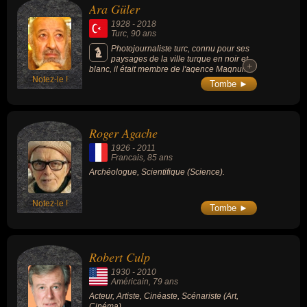
Ara Güler
1928
-
2018
Turc
, 90 ans
Photojournaliste turc, connu pour ses
paysages de la ville turque en noir et
+
+
blanc, il était membre de l'agence Magnum
Notez-le !
photos.
Tombe ►
Roger Agache
1926
-
2011
Francais
, 85 ans
Archéologue, Scientifique (Science).
Notez-le !
Tombe ►
Robert Culp
1930
-
2010
Américain
, 79 ans
Acteur, Artiste, Cinéaste, Scénariste (Art,
Cinéma).