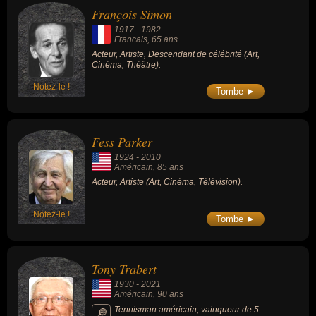
François Simon
1917
-
1982
Francais
, 65 ans
Acteur, Artiste, Descendant de célébrité (Art,
Cinéma, Théâtre).
Notez-le !
Tombe ►
Fess Parker
1924
-
2010
Américain
, 85 ans
Acteur, Artiste (Art, Cinéma, Télévision).
Notez-le !
Tombe ►
Tony Trabert
1930
-
2021
Américain
, 90 ans
Tennisman américain, vainqueur de 5