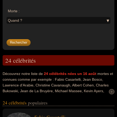
Morte :
Quand ?
24 célébrités
Découvrez notre liste de
24
célébrités nées un 16 août
mortes et
connues comme par exemple : Fabio Casartelli, Jean Bosco,
Lawrence d'Arabie, Christine Cavanaugh, Albert Cohen, Charles
Bukowski, Jean de La Bruyère, Michael Massee, Kevin Ayers,
+
+
François Kosciusko-Morizet... Ces personnalités peuvent avoir des
24 célébrités
populaires
liens variés dans les domaines du cyclisme, du cyclisme sur route,
du sport, de la religion, de l'archéologie, de l'art, de l'aventure, de
l'histoire, de la littérature, de la science, de la traduction, du