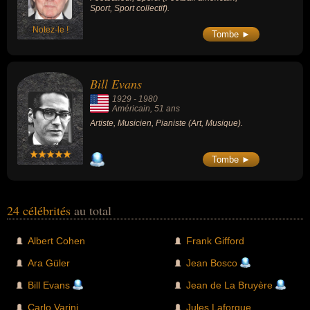
Sport, Sport collectif).
Notez-le !
Tombe ►
Bill Evans
1929
-
1980
Américain
, 51 ans
Artiste, Musicien, Pianiste (Art, Musique).
Tombe ►
24 célébrités
au total
Albert Cohen
Frank Gifford
Ara Güler
Jean Bosco
Bill Evans
Jean de La Bruyère
Carlo Varini
Jules Laforgue