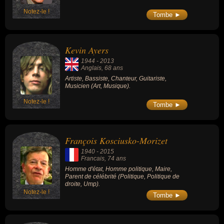
une section des Caractères aux effets
pervers de l’éloquence. Nombre d’écrivains
Notez-le !
Tombe ►
ont suivi le chemin stylistique tracé par La
Bruyère : depuis Marivaux jusqu’à Proust et
André Gide, en passant par Balzac.
Kevin Ayers
1944
-
2013
Anglais
, 68 ans
Artiste, Bassiste, Chanteur, Guitariste,
Musicien (Art, Musique).
Notez-le !
Tombe ►
François Kosciusko-Morizet
1940
-
2015
Francais
, 74 ans
Homme d'état, Homme politique, Maire,
Parent de célébrité (Politique, Politique de
droite, Ump).
Notez-le !
Tombe ►