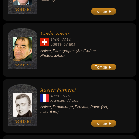
Notez-le !
Tombe ►
Carlo Varini
1946
-
2014
Suisse
, 67 ans
Artiste, Photographe (Art, Cinéma,
Photographie).
Notez-le !
Tombe ►
Xavier Forneret
1809
-
1887
Francais
, 77 ans
Artiste, Dramaturge, Écrivain, Poète (Art,
Littérature).
Notez-le !
Tombe ►