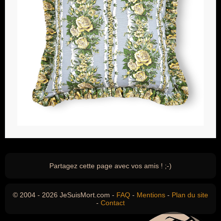
Partagez cette page avec vos amis ! ;-)
© 2004 - 2026 JeSuisMort.com -
FAQ
-
Mentions
-
Plan du site
-
Contact