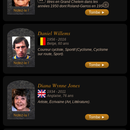
titres en Grand Chelem dans les
+
+
années 1950 dont Roland-Garros en 1954 et
Notez-le !
1955. Son record de 106 victoires et 18 titres
Tombe ►
au cours de la saison 1955, dont 3 sur les 4
Majeurs et 38 victoires consécutives, reste
l'une des plus grandes saisons de l'histoire
du tennis. À sa mort, il est l'un des 7 hommes
Daniel Willems
à avoir remporté 3 titres majeurs en une
seule saison.
1956
-
2016
Belge
, 60 ans
Coureur cycliste, Sportif (Cyclisme, Cyclisme
sur route, Sport).
Notez-le !
Tombe ►
Diana Wynne Jones
1934
-
2011
Anglaise
, 76 ans
Artiste, Écrivaine (Art, Littérature).
Notez-la !
Tombe ►