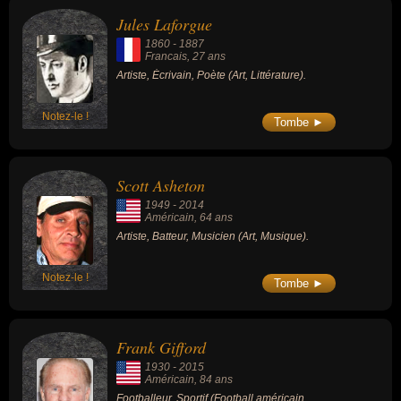
Jules Laforgue
1860
-
1887
Francais
, 27 ans
Artiste, Écrivain, Poète (Art, Littérature).
Notez-le !
Tombe ►
Scott Asheton
1949
-
2014
Américain
, 64 ans
Artiste, Batteur, Musicien (Art, Musique).
Notez-le !
Tombe ►
Frank Gifford
1930
-
2015
Américain
, 84 ans
Footballeur, Sportif (Football américain,