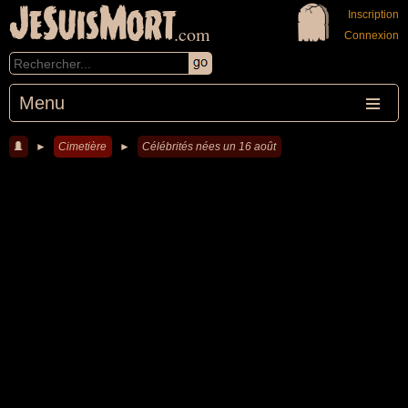
JeSuisMort
Inscription
.com
Connexion
Menu
►
Cimetière
►
Célébrités nées un 16 août