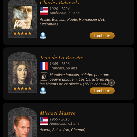
Charles Bukowski
1920
-
1994
Américain
, 73 ans
Artiste, Écrivain, Poète, Romancier (Art,
Littérature).
Tombe ►
Jean de La Bruyère
1645
-
1696
Francais
, 50 ans
Moraliste français, célèbre pour une
oeuvre unique, « Les Caractères ou
+
+
les Moeurs de ce siècle » (1688, constitué
d’un ensemble de brèves pièces littéraires,
Tombe ►
compose une chronique essentielle de
l’esprit du XVIIe siècle. Il fut l’un des 1er
écrivains à mettre en avant le style littéraire,
en développant un phrasé rythmé dans
Michael Massee
lequel les effets de rupture sont
prépondérants. Ce style incite à la lecture à
1955
-
2016
haute voix, donnant ainsi à cette activité le
Américain
, 61 ans
statut de jugement moral grâce à l’effet
Acteur, Artiste (Art, Cinéma).
rhétorique obtenu par la lecture orale sur les
auditeurs. Il consacre au demeurant toute