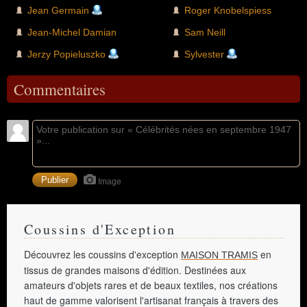
Jean Germain
Roger Knobelspiess
Jean-Michel Damian
Sam Neill
Jerzy Popieluszko
Sylvester
Commentaires
Image
Coussins d'Exception
Découvrez les coussins d'exception
en
MAISON TRAMIS
tissus de grandes maisons d'édition. Destinées aux
amateurs d'objets rares et de beaux textiles, nos créations
haut de gamme valorisent l'artisanat français à travers des