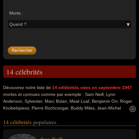
Morte :
Quand ?
14 célébrités
Découvrez notre liste de
14
célébrités nées en septembre 1947
mortes et connues comme par exemple : Sam Neill, Lynn
Anderson, Sylvester, Marc Bolan, Meat Loaf, Benjamin Orr, Roger
Knobelspiess, Pierre Rochcongar, Buddy Miles, Jean-Michel
+
+
Damian... Ces personnalités peuvent avoir des liens variés dans les
14 célébrités
populaires
domaines de l'art, du cinéma, du doublage, de la télévision, de la
musique, de la comédie musicale, du rock, du théâtre, de la justice,
de la littérature, du vol, de la biologie, du football, de la science, du