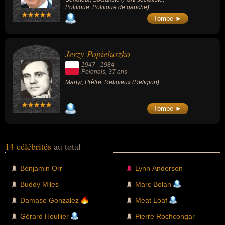
Politique, Politique de gauche).
Tombe ►
Jerzy Popieluszko
1947
-
1984
Polonais
, 37 ans
Martyr, Prêtre, Religieux (Religion).
Tombe ►
14 célébrités
au total
Benjamin Orr
Lynn Anderson
Buddy Miles
Marc Bolan
Damaso Gonzalez
Meat Loaf
Gérard Houllier
Pierre Rochcongar