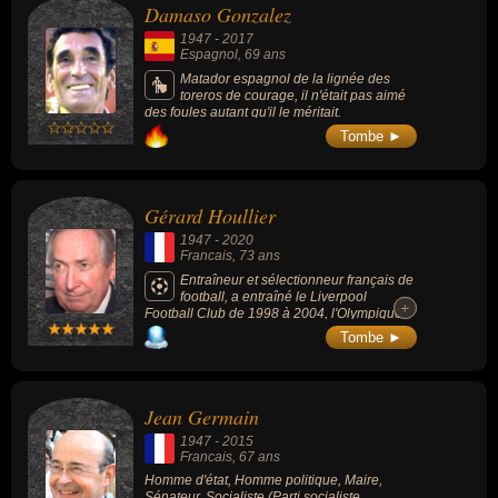
Damaso Gonzalez
1947
-
2017
Espagnol
, 69 ans
Matador espagnol de la lignée des
toreros de courage, il n'était pas aimé
des foules autant qu'il le méritait.
Tombe ►
Gérard Houllier
1947
-
2020
Francais
, 73 ans
Entraîneur et sélectionneur français de
football, a entraîné le Liverpool
+
+
Football Club de 1998 à 2004, l'Olympique
lyonnais de 2005 à 2007, fut sélectionneur
Tombe ►
de l'équipe de France et directeur technique
national (DTN) à la Fédération française de
football (FFF).
Jean Germain
1947
-
2015
Francais
, 67 ans
Homme d'état, Homme politique, Maire,
Sénateur, Socialiste (Parti socialiste,