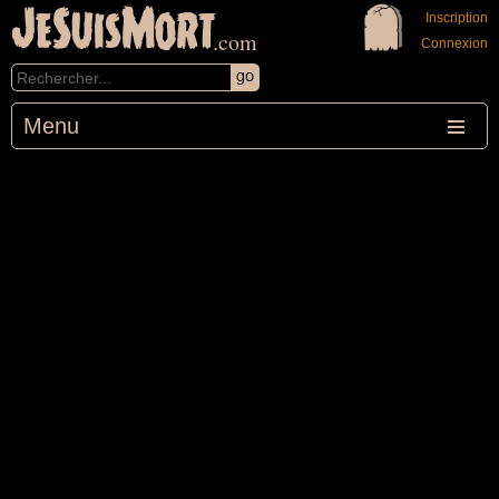
JeSuisMort
Inscription
.com
Connexion
Menu