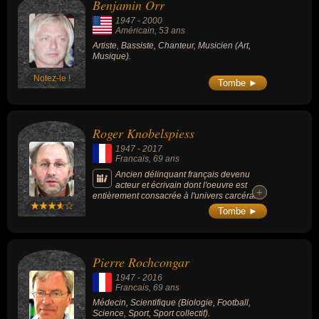
Benjamin Orr
dans le film « The Rocky Horror Picture
Show » (1975) en tant qu'Eddie, mais aussi
1947
-
2000
dans le film « Fight Club » (1999, drame /
Américain
, 53 ans
thriller, avec Brad Pitt et Edward Norton).
Artiste, Bassiste, Chanteur, Musicien (Art,
Musique).
Notez-le !
Tombe ►
Roger Knobelspiess
1947
-
2017
Francais
, 69 ans
Ancien délinquant français devenu
acteur et écrivain dont l'oeuvre est
+
+
entièrement consacrée à l'univers carcéral.
Ex-taulard, il se battait pour la condition des
Tombe ►
détenus après avoir passé lui-même un total
de 26 ans en prison.
Pierre Rochcongar
1947
-
2016
Francais
, 69 ans
Médecin, Scientifique (Biologie, Football,
Science, Sport, Sport collectif).