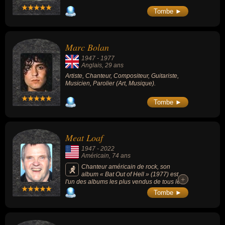
Tombe ►
Marc Bolan
1947
-
1977
Anglais
, 29 ans
Artiste, Chanteur, Compositeur, Guitariste,
Musicien, Parolier (Art, Musique).
Tombe ►
Meat Loaf
1947
-
2022
Américain
, 74 ans
Chanteur américain de rock, son
album « Bat Out of Hell » (1977) est
+
+
l'un des albums les plus vendus de tous les
temps avec 43 millions d'exemplaires et
Tombe ►
contient le titre « Paradise by the Dashboard
Light ». Figurant dans la distribution de la
comédie musicale de Broadway « The Rocky
Horror Show » en 1973, il fait une apparition