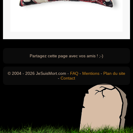
Partagez cette page avec vos amis ! ;-)
© 2004 - 2026 JeSuisMort.com -
FAQ
-
Mentions
-
Plan du site
-
Contact