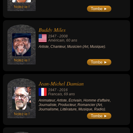
Notez-le !
Tombe ►
Buddy Miles
1947
-
2008
Américain
, 60 ans
Artiste, Chanteur, Musicien (Art, Musique).
Notez-le !
Tombe ►
Jean-Michel Damian
1947
-
2016
Francais
, 69 ans
Animateur, Artiste, Écrivain, Homme d'affaire,
Journaliste, Producteur, Romancier (Art,
Journalisme, Littérature, Musique, Radio).
Notez-le !
Tombe ►