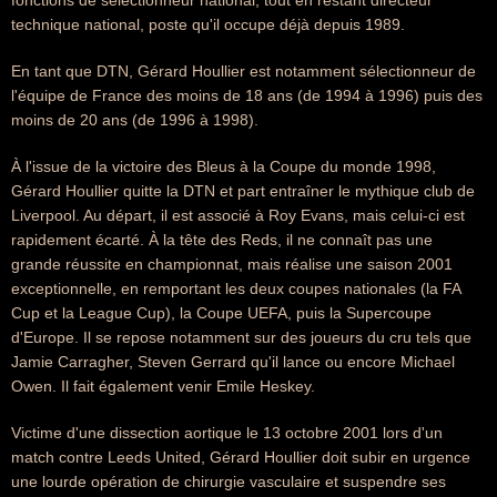
fonctions de sélectionneur national, tout en restant directeur
technique national, poste qu'il occupe déjà depuis 1989.
En tant que DTN, Gérard Houllier est notamment sélectionneur de
l'équipe de France des moins de 18 ans (de 1994 à 1996) puis des
moins de 20 ans (de 1996 à 1998).
À l'issue de la victoire des Bleus à la Coupe du monde 1998,
Gérard Houllier quitte la DTN et part entraîner le mythique club de
Liverpool. Au départ, il est associé à Roy Evans, mais celui-ci est
rapidement écarté. À la tête des Reds, il ne connaît pas une
grande réussite en championnat, mais réalise une saison 2001
exceptionnelle, en remportant les deux coupes nationales (la FA
Cup et la League Cup), la Coupe UEFA, puis la Supercoupe
d'Europe. Il se repose notamment sur des joueurs du cru tels que
Jamie Carragher, Steven Gerrard qu'il lance ou encore Michael
Owen. Il fait également venir Emile Heskey.
Victime d'une dissection aortique le 13 octobre 2001 lors d'un
match contre Leeds United, Gérard Houllier doit subir en urgence
une lourde opération de chirurgie vasculaire et suspendre ses