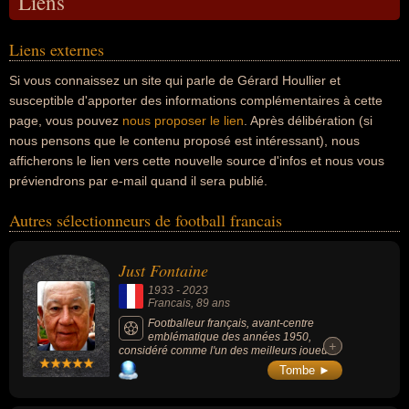
Liens
Liens externes
Si vous connaissez un site qui parle de Gérard Houllier et
susceptible d'apporter des informations complémentaires à cette
page, vous pouvez
nous proposer le lien
. Après délibération (si
nous pensons que le contenu proposé est intéressant), nous
afficherons le lien vers cette nouvelle source d'infos et nous vous
préviendrons par e-mail quand il sera publié.
Autres sélectionneurs de football francais
Just Fontaine
1933
-
2023
Francais
, 89 ans
Footballeur français, avant-centre
emblématique des années 1950,
+
+
considéré comme l'un des meilleurs joueurs
français : 4 titres de champion de France
Tombe ►
entre 1956 et 1962, sélectionné à 21
reprises en équipe de France, meilleur
buteur de la Coupe du monde de 1958 avec