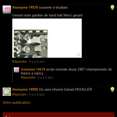
Anonyme 74579
souvenir d etudiant
Gerard notre gardien de hand ball.Merci gerard
Répondre
-
il y a 5 ans
ecole normale douai 1967 championnats de
Anonyme 74579
france a nancy
Répondre
-
il y a 5 ans
Anonyme 74592
Où sera inhumé Gérard HOUILLER
Répondre
-
il y a 5 ans
Votre publication...