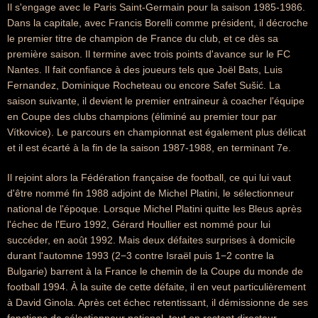
Il s'engage avec le Paris Saint-Germain pour la saison 1985-1986.
Dans la capitale, avec Francis Borelli comme président, il décroche
le premier titre de champion de France du club, et ce dès sa
première saison. Il termine avec trois points d'avance sur le FC
Nantes. Il fait confiance à des joueurs tels que Joël Bats, Luis
Fernandez, Dominique Rocheteau ou encore Safet Sušić. La
saison suivante, il devient le premier entraineur à coacher l'équipe
en Coupe des clubs champions (éliminé au premier tour par
Vítkovice). Le parcours en championnat est également plus délicat
et il est écarté à la fin de la saison 1987-1988, en terminant 7e.
Il rejoint alors la Fédération française de football, ce qui lui vaut
d'être nommé fin 1988 adjoint de Michel Platini, le sélectionneur
national de l'époque. Lorsque Michel Platini quitte les Bleus après
l'échec de l'Euro 1992, Gérard Houllier est nommé pour lui
succéder, en août 1992. Mais deux défaites surprises à domicile
durant l'automne 1993 (2−3 contre Israël puis 1−2 contre la
Bulgarie) barrent à la France le chemin de la Coupe du monde de
football 1994. À la suite de cette défaite, il en veut particulièrement
à David Ginola. Après cet échec retentissant, il démissionne de ses