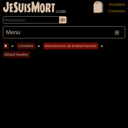
JeSuisMort
Inscription
.com
Connexion
Menu
►
Cimetière
►
Sélectionneur de football francais
►
Gérard Houllier