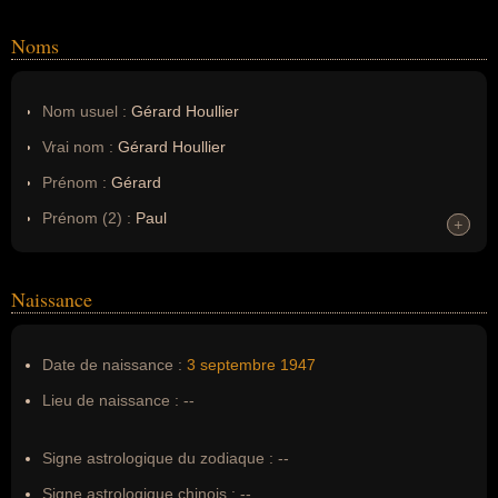
Noms
Nom usuel :
Gérard Houllier
Vrai nom :
Gérard Houllier
Prénom :
Gérard
Prénom (2) :
Paul
+
+
Prénom (3) :
Francis
Noms dans d'autres langues :
--
Naissance
Homonymes :
0
(aucun)
Date de naissance :
3 septembre
1947
Nom de famille :
Houllier
Lieu de naissance :
--
Pseudonyme :
--
Surnom :
--
Signe astrologique du zodiaque :
--
Erreurs d'écriture :
--
Signe astrologique chinois :
--