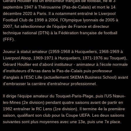
Gérard Houllier est un entraîneur français de football, né le 3
septembre 1947 à Thérouanne (Pas-de-Calais) et mort le 14
décembre 2020 à Paris. Il a notamment entraîné le Liverpool
Football Club de 1998 à 2004, l'Olympique lyonnais de 2005 à
2007, fut sélectionneur de l'équipe de France et directeur
technique national (DTN) à la Fédération française de football
(FFF).
Joueur à statut amateur (1959-1968 à Hucqueliers, 1968-1969 à
Liverpool Alsop, 1969-1971 à Hucqueliers, 1971-1976 au Touquet),
Gérard Houllier est d'abord instituteur - animateur à l'école normale
d'instituteurs d'Arras dans le Pas-de-Calais puis professeur
d'anglais à l'ESC Lille (actuellement SKEMA Business School) avant
d'embrasser la carrière d'entraîneur professionnel.
Il dirige l'équipe amateur du Touquet-Paris-Plage, puis l'US Nœux-
les-Mines (2e division) pendant quatre saisons avant de partir en
1982 entraîner le RC Lens (1re division). Il termine 4e la première
saison, qualifiant son club pour la Coupe UEFA. Les deux saisons
suivantes sont plus moyennes avec une 13e, puis une 7e place.