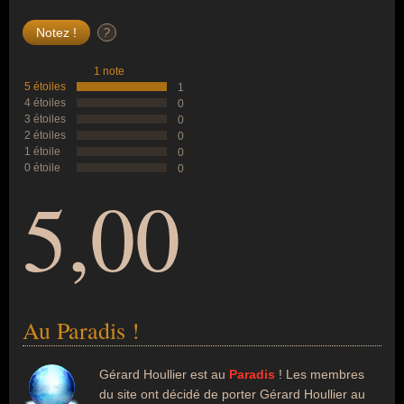
?
1 note
5 étoiles
1
4 étoiles
0
3 étoiles
0
2 étoiles
0
1 étoile
0
0 étoile
0
5,00
Au Paradis !
Gérard Houllier est au
Paradis
! Les membres
du site ont décidé de porter Gérard Houllier au