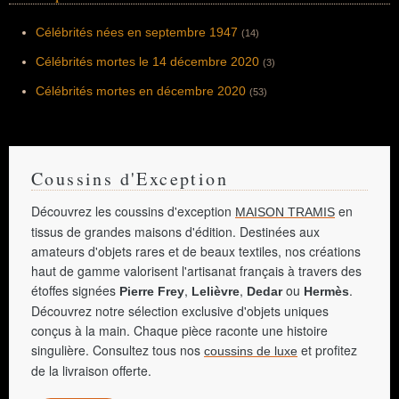
occupant ce poste de 1984 à 1989. Il devient
ensuite notamment entraîneur du Paris
Saint-Germain, sélectionneur de l'équipe du
Célébrités nées en septembre 1947
(14)
Maroc et de plusieurs sélections africaines.
Célébrités mortes le 14 décembre 2020
(3)
Célébrités mortes en décembre 2020
(53)
Coussins d'Exception
Découvrez les coussins d'exception
en
MAISON TRAMIS
tissus de grandes maisons d'édition. Destinées aux
amateurs d'objets rares et de beaux textiles, nos créations
haut de gamme valorisent l'artisanat français à travers des
étoffes signées
,
,
ou
.
Pierre Frey
Lelièvre
Dedar
Hermès
Découvrez notre sélection exclusive d'objets uniques
conçus à la main. Chaque pièce raconte une histoire
singulière. Consultez tous nos
et profitez
coussins de luxe
de la livraison offerte.