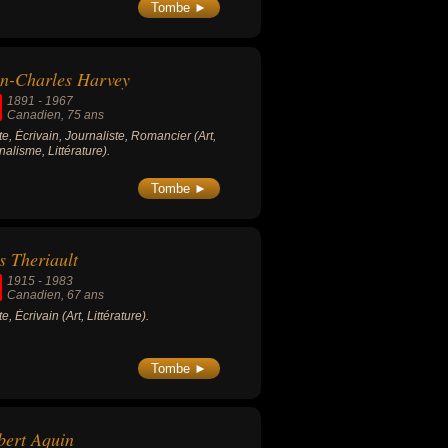
Tombe ►
n-Charles Harvey
1891
-
1967
Canadien
, 75 ans
ste, Écrivain, Journaliste, Romancier (Art,
nalisme, Littérature).
Tombe ►
s Theriault
1915
-
1983
Canadien
, 67 ans
te, Écrivain (Art, Littérature).
Tombe ►
ert Aquin