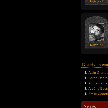
Notez-le !
Notez-le !
17 écrivain ca
Alain Grandb
Alfred Desro
André Laur
Arsène Bess
Emile Coder
Sexes