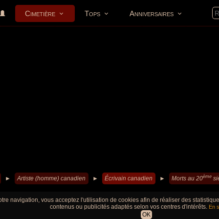
Cimetière
Tops
Anniversaires
ème
►
Artiste (homme) canadien
►
Écrivain canadien
►
Morts au 20
si
tre navigation, vous acceptez l'utilisation de cookies afin de réaliser des statistiq
contenus ou publicités adaptés selon vos centres d'intérêts.
En s
OK