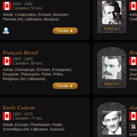
1932
-
1982
Canadien
, 50 ans
Artiste, Compositeur, Écrivain, Musicien,
Arti
Pianiste (Art, Littérature, Musique).
Ciné
Notez-le !
Tombe ►
François Hertel
Ho
1905
-
1985
Canadien
, 80 ans
Artiste, Dramaturge, Écrivain, Enseignant,
Arti
Essayiste, Philosophe, Poète, Prêtre,
Jour
Religieux (Art, Littérature).
Poli
Notez-le !
Tombe ►
Emile Coderre
Ala
1893
-
1970
Canadien
, 77 ans
Artiste, Écrivain, Pharmacien, Poète,
Scientifique (Art, Littérature, Science).
gran