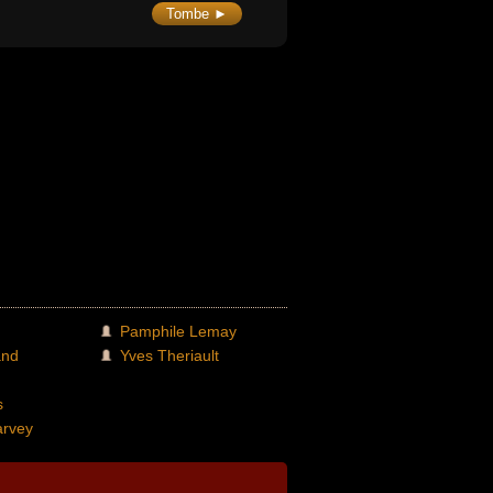
t des œuvres d'inspirations biographique
Tombe ►
utobiographique, ainsi que des
elles et des essais.
Pamphile Lemay
and
Yves Theriault
s
arvey