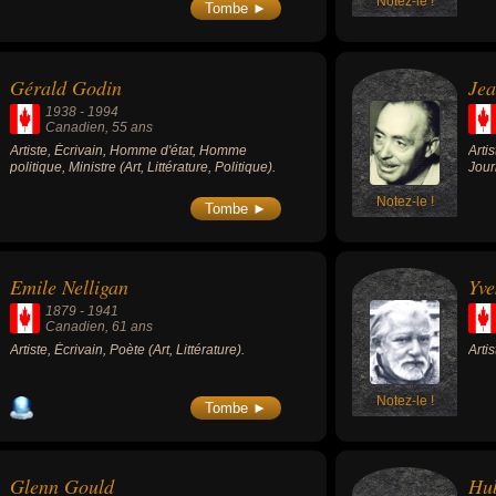
Notez-le !
Tombe ►
Gérald Godin
Jea
1938
-
1994
Canadien
, 55 ans
Artiste, Écrivain, Homme d'état, Homme
Arti
politique, Ministre (Art, Littérature, Politique).
Jour
Notez-le !
Tombe ►
Emile Nelligan
Yve
1879
-
1941
Canadien
, 61 ans
Artiste, Écrivain, Poète (Art, Littérature).
Artis
Notez-le !
Tombe ►
Glenn Gould
Hub