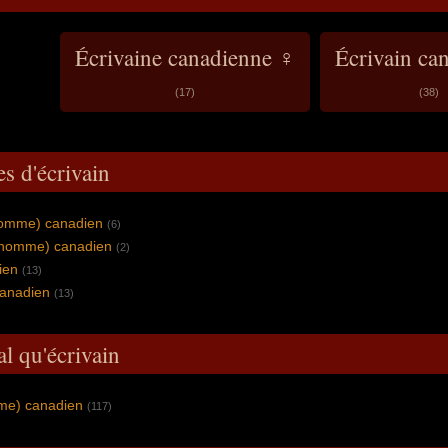
Écrivaine canadienne ♀
Écrivain ca
(17)
(38)
s d'écrivain
homme) canadien
(6)
 (homme) canadien
(2)
ien
(13)
anadien
(13)
al qu'écrivain
mme) canadien
(117)