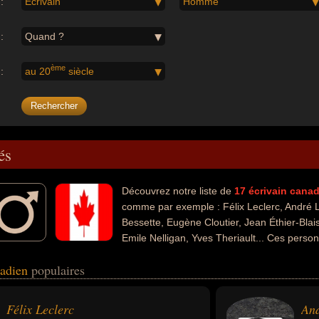
:
Écrivain
Homme
:
Quand ?
ème
:
au 20
siècle
és
Découvrez notre liste de
17
écrivain
canad
comme par exemple : Félix Leclerc, André
Bessette, Eugène Cloutier, Jean Éthier-Bla
Emile Nelligan, Yves Theriault... Ces perso
ans les domaines de l'art, de la littérature, de la musique, du théâtre, 
nadien
populaires
t également avoir été acteur, artiste, chanteur, compositeur, guitariste,
politique, journaliste, romancier, avocat, conteur, homme de loi, traduc
térature, homme d'état ou ministre.
Félix Leclerc
An