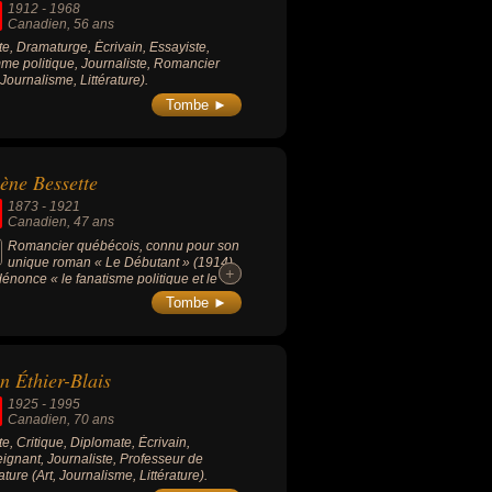
1912
-
1968
Canadien
, 56 ans
ste, Dramaturge, Écrivain, Essayiste,
e politique, Journaliste, Romancier
, Journalisme, Littérature).
Tombe ►
ène Bessette
1873
-
1921
Canadien
, 47 ans
Romancier québécois, connu pour son
unique roman « Le Débutant » (1914)
+
+
dénonce « le fanatisme politique et le
ugé religieux ».
Tombe ►
n Éthier-Blais
1925
-
1995
Canadien
, 70 ans
ste, Critique, Diplomate, Écrivain,
ignant, Journaliste, Professeur de
rature (Art, Journalisme, Littérature).