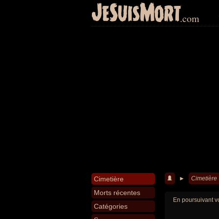
JeSuisMort
.com
Cimetière
►
Cimetière
Morts récentes
En poursuivant vo
Catégories