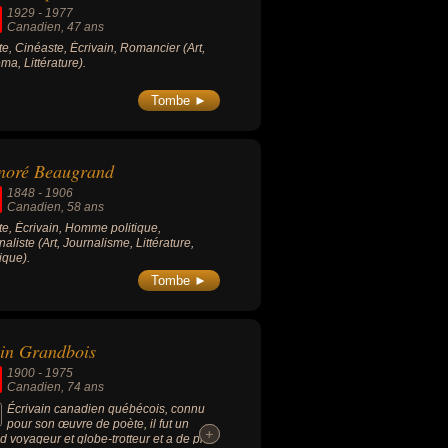
1929
-
1977
Canadien
, 47 ans
ste, Cinéaste, Écrivain, Romancier (Art,
ma, Littérature).
Tombe ►
noré Beaugrand
1848
-
1906
Canadien
, 58 ans
ste, Écrivain, Homme politique,
naliste (Art, Journalisme, Littérature,
tique).
Tombe ►
in Grandbois
1900
-
1975
Canadien
, 74 ans
Écrivain canadien québécois, connu
pour son œuvre de poète, il fut un
+
+
d voyageur et globe-trotteur et a de plus