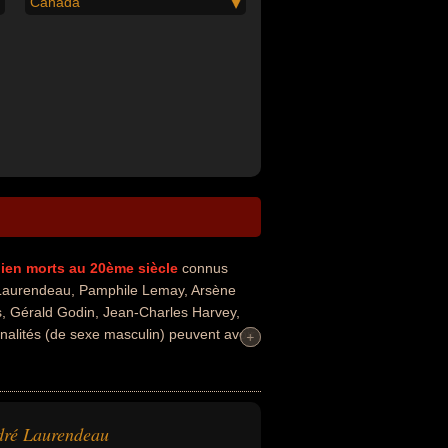
Canada
ien
morts au 20ème siècle
connus
 Laurendeau, Pamphile Lemay, Arsène
is, Gérald Godin, Jean-Charles Harvey,
nnalités (de sexe masculin) peuvent avoir
+
+
du journalisme ou de la politique. Ces
 musicien, parolier, poète, dramaturge,
teur, critique, diplomate, enseignant,
dré Laurendeau