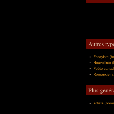
Autres type
Essayiste (
Nouvelliste
Poète canad
Romancier c
Plus génér
Artiste (ho