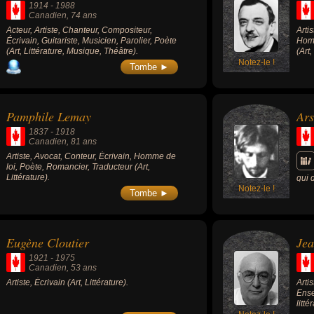
1914
-
1988
Canadien
, 74 ans
Acteur, Artiste, Chanteur, Compositeur,
Arti
Écrivain, Guitariste, Musicien, Parolier, Poète
Homm
(Art, Littérature, Musique, Théâtre).
(Art
Notez-le !
Tombe ►
Pamphile Lemay
Ars
1837
-
1918
Canadien
, 81 ans
Artiste, Avocat, Conteur, Écrivain, Homme de
loi, Poète, Romancier, Traducteur (Art,
Littérature).
qui 
Notez-le !
préj
Tombe ►
Eugène Cloutier
Jea
1921
-
1975
Canadien
, 53 ans
Artiste, Écrivain (Art, Littérature).
Arti
Ense
litté