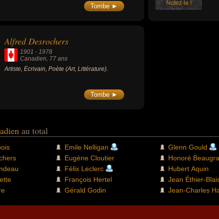
Notez-le !
écri
Tombe ►
ou a
nouv
Alfred Desrochers
1901
-
1978
Canadien
, 77 ans
Artiste, Écrivain, Poète (Art, Littérature).
Tombe ►
nadien
au total
ois
Emile Nelligan
Glenn Gould
chers
Eugène Cloutier
Honoré Beaugr
endeau
Félix Leclerc
Hubert Aquin
ette
François Hertel
Jean Éthier-Blai
re
Gérald Godin
Jean-Charles H