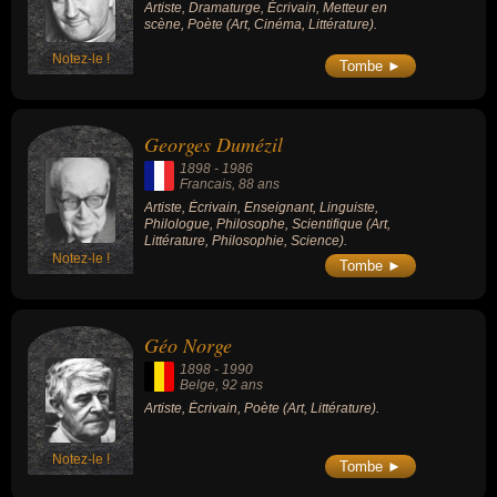
Artiste, Dramaturge, Écrivain, Metteur en
scène, Poète (Art, Cinéma, Littérature).
Notez-le !
Tombe ►
Georges Dumézil
1898
-
1986
Francais
, 88 ans
Artiste, Écrivain, Enseignant, Linguiste,
Philologue, Philosophe, Scientifique (Art,
Littérature, Philosophie, Science).
Notez-le !
Tombe ►
Géo Norge
1898
-
1990
Belge
, 92 ans
Artiste, Écrivain, Poète (Art, Littérature).
Notez-le !
Tombe ►