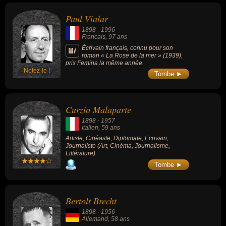
Paul Vialar
1898
-
1996
Francais
, 97 ans
Écrivain français, connu pour son
roman « La Rose de la mer » (1939),
prix Femina la même année.
Notez-le !
Tombe ►
Curzio Malaparte
1898
-
1957
Italien
, 59 ans
Artiste, Cinéaste, Diplomate, Écrivain,
Journaliste (Art, Cinéma, Journalisme,
Littérature).
Tombe ►
Bertolt Brecht
1898
-
1956
Allemand
, 58 ans