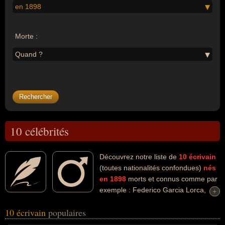
en 1898
Morte :
Quand ?
10 célébrités
Découvrez notre liste de
10
écrivain
(toutes nationalités confondues)
nés
en 1898
morts et connus comme par
exemple : Federico Garcia Lorca,
+
+
Emmanuel Bove, Erich Maria Remarque, Harry Bernard, Joseph
10 écrivain
populaires
Kessel, Paul Vialar, Curzio Malaparte, Bertolt Brecht, Georges
Dumézil, Géo Norge... Ces personnalités (de sexe masculin)