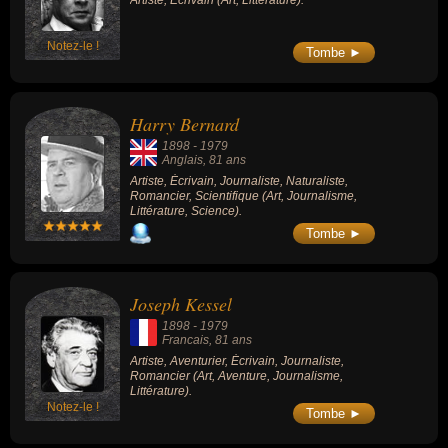
Artiste, Écrivain (Art, Littérature).
Notez-le !
Tombe ►
Harry Bernard
1898
-
1979
Anglais
, 81 ans
Artiste, Écrivain, Journaliste, Naturaliste,
Romancier, Scientifique (Art, Journalisme,
Littérature, Science).
Tombe ►
Joseph Kessel
1898
-
1979
Francais
, 81 ans
Artiste, Aventurier, Écrivain, Journaliste,
Romancier (Art, Aventure, Journalisme,
Littérature).
Notez-le !
Tombe ►