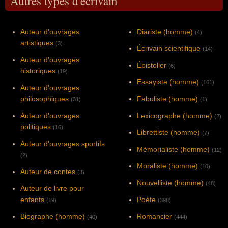
Autres types d'écrivain
Auteur d'ouvrages
Diariste (homme)
(4)
artistiques
(3)
Écrivain scientifique
(14)
Auteur d'ouvrages
Épistolier
(6)
historiques
(19)
Essayiste (homme)
(161)
Auteur d'ouvrages
philosophiques
Fabuliste (homme)
(31)
(1)
Auteur d'ouvrages
Lexicographe (homme)
(2)
politiques
(16)
Librettiste (homme)
(7)
Auteur d'ouvrages sportifs
Mémorialiste (homme)
(12)
(2)
Moraliste (homme)
(10)
Auteur de contes
(3)
Nouvelliste (homme)
(48)
Auteur de livre pour
enfants
Poète
(19)
(398)
Biographe (homme)
Romancier
(40)
(444)