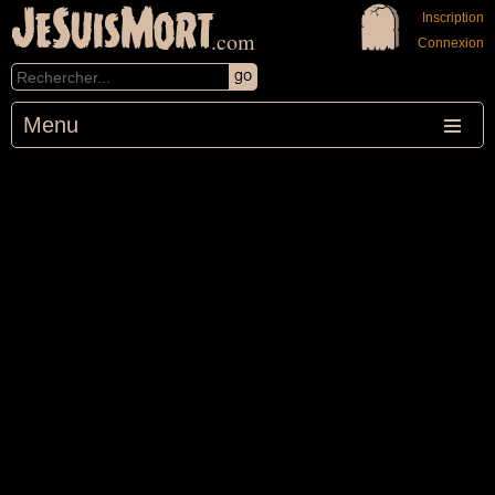
JeSuisMort
Inscription
.com
Connexion
Menu