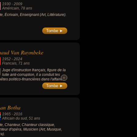
1930
-
2009
Américain
, 78 ans
te, Écrivain, Enseignant (Art, Littérature).
Tombe ►
naud Van Ruymbeke
1952
-
2024
Francais
, 71 ans
Juge d'instruction français, figure de la
lutte anti-corruption, il a conduit les
+
+
êtes politico-financières dans l'affaire
, l'affaire des frégates de Taïwan et
Tombe ►
faire Clearstream 2.
han Botha
1965
-
2016
Africain du sud
, 51 ans
ste, Chanteur, Chanteur classique,
teur d'opéra, Musicien (Art, Musique,
a).