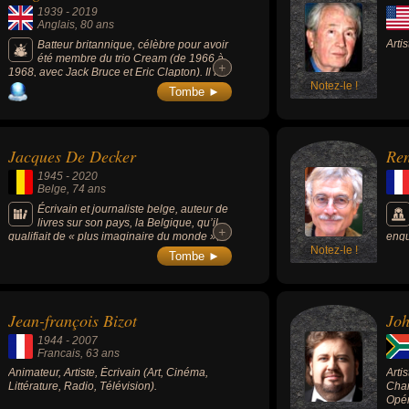
1939
-
2019
Anglais
, 80 ans
Artis
Batteur britannique, célèbre pour avoir
été membre du trio Cream (de 1966 à
+
+
1968, avec Jack Bruce et Eric Clapton). Il fut
un des premiers musiciens de sa génération
Notez-le !
Tombe ►
à se tourner vers les sons africains.
Jacques De Decker
Re
1945
-
2020
Belge
, 74 ans
Écrivain et journaliste belge, auteur de
livres sur son pays, la Belgique, qu’il
+
+
qualifiait de « plus imaginaire du monde », il
enqu
avait exploré brillamment les champs de la
Notez-le !
Urba
Tombe ►
fiction, seul auteur de son pays à écrire dans
l'af
ses trois langues nationales, il exerce ses
talents dans les genres littéraires les plus
multiples (théâtre, roman, nouvelle, essai,
Jean-françois Bizot
Jo
biographie, traduction, critique).
1944
-
2007
Francais
, 63 ans
Animateur, Artiste, Écrivain (Art, Cinéma,
Arti
Littérature, Radio, Télévision).
Chan
Opér