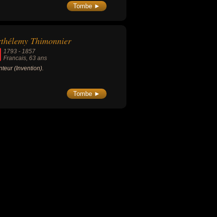
Tombe ►
thélemy Thimonnier
1793
-
1857
Francais
, 63 ans
nteur (Invention).
Tombe ►