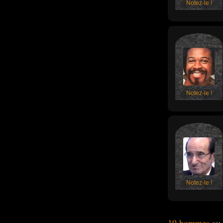
Notez-le !
Notez-le !
Notez-le !
19 hommes
au 