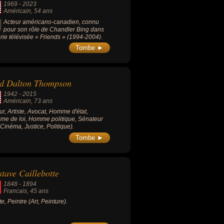
1969
-
2023
Américain
, 54 ans
Acteur américano-canadien, connu
pour son rôle de Chandler Bing dans
érie télévisée « Friends » (1994-2004).
Tombe ►
ed Dalton Thompson
1942
-
2015
Américain
, 73 ans
ur, Artiste, Avocat, Homme d'état,
e de loi, Homme politique, Sénateur
, Cinéma, Justice, Politique).
Tombe ►
tave Caillebotte
1848
-
1894
Francais
, 45 ans
te, Peintre (Art, Peinture).