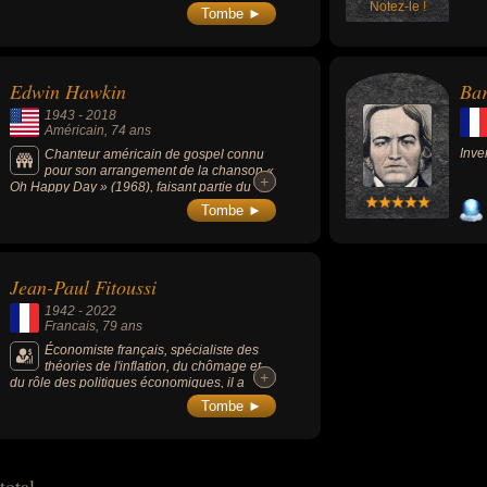
Notez-le !
Tombe ►
Edwin Hawkin
Bar
1943
-
2018
Américain
, 74 ans
Inve
Chanteur américain de gospel connu
pour son arrangement de la chanson «
+
+
Oh Happy Day » (1968), faisant partie du
Songs of the Century (les plus grandes
Tombe ►
chansons du 21ème siècle).
Jean-Paul Fitoussi
1942
-
2022
Francais
, 79 ans
Économiste français, spécialiste des
théories de l'inflation, du chômage et
+
+
du rôle des politiques économiques, il a
présidé l’Observatoire français des
Tombe ►
conjonctures économiques de 1989 à 2010.
total