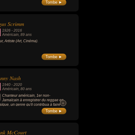
Tombe ►
gus Scrimm
1926
-
2016
Américain
, 89 ans
ur, Artiste (Art, Cinéma).
Tombe ►
hnny Nash
1940
-
2020
Américain
, 80 ans
Chanteur américain, 1er non-
Jamaïcain à enregistrer du reggae en
+
+
ïque, un genre qu'il contribua à faire
uvrir au grand public avec ses succès.
Tombe ►
tube international « I Can See Clearly
» de 1972 n'est cependant pas un
ae.
ank McCourt