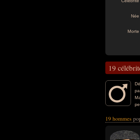
Célébrité 
Née 
Morte 
19 célébrit
Dé
pa
Ma
pe
la justice, de la 
19 hommes
po
avoir été acteur,
homme politique, 
guitariste. En ce
écossais par exe