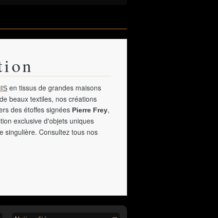
tion
en tissus de grandes maisons
IS
de beaux textiles, nos créations
vers des étoffes signées
,
Pierre Frey
tion exclusive d'objets uniques
e singulière. Consultez tous nos