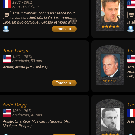
1933
-
2001
Francais
, 67 ans
Acteur français, connu en France pour
avoir constitué dès la fin des années
+
+
1950 un duo comique : Grosso et Modo avec
la s
l'acteur Michel Modo, avec qui il apparaîtra
Tombe ►
dans de nombreux films avec Louis de
Funès, dont la série des Gendarmes de
Saint-Tropez (6 films de 1964 à 1982), où il
tiendra le rôle du maréchal des logis Tricard
Tony Longo
Fr
(avec également Michel Galabru, Jean
Lefebvre et Christian Marin).
1961
-
2015
Américain
, 53 ans
Acteur, Artiste (Art, Cinéma).
Acte
Homm
(Art
Notez-le !
Tombe ►
Nate Dogg
Gus
1969
-
2011
Américain
, 41 ans
Artiste, Chanteur, Musicien, Rappeur (Art,
Artis
Musique, People).