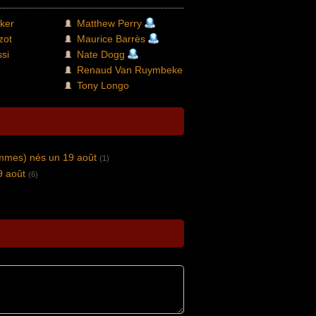
ker
Matthew Perry
zot
Maurice Barrès
si
Nate Dogg
Renaud Van Ruymbeke
Tony Longo
ommes) nés un 19 août
(1)
9 août
(6)