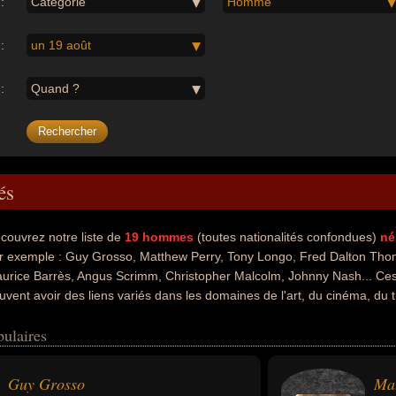
:
Catégorie
Homme
:
un 19 août
:
Quand ?
és
couvrez notre liste de
19
hommes
(toutes nationalités confondues)
né
r exemple : Guy Grosso, Matthew Perry, Tony Longo, Fred Dalton Tho
urice Barrès, Angus Scrimm, Christopher Malcolm, Johnny Nash... Ces
uvent avoir des liens variés dans les domaines de l'art, du cinéma, du t
politique, de la musique, people, de la peinture, de la littérature ou du
pulaires
 artiste, doubleur, homme d'affaire, producteur, producteur de télévisi
sénateur, chanteur, musicien, rappeur, peintre, écrivain, cinéaste, ch
 qui concerne leurs nationalités au moment de leurs morts, ils peuvent a
Guy Grosso
Ma
mple.