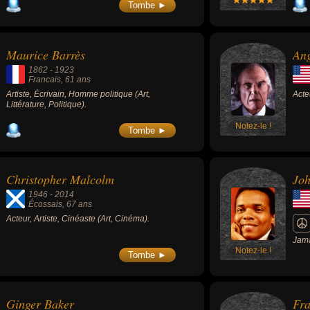
Tombe ►
Maurice Barrès
An
1862
-
1923
Francais
, 61 ans
Artiste, Écrivain, Homme politique (Art,
Acte
Littérature, Politique).
Notez-le !
Tombe ►
Christopher Malcolm
Jo
1946
-
2014
Écossais
, 67 ans
Acteur, Artiste, Cinéaste (Art, Cinéma).
Jama
Notez-le !
déco
Tombe ►
Son 
Now 
regg
Ginger Baker
Fr