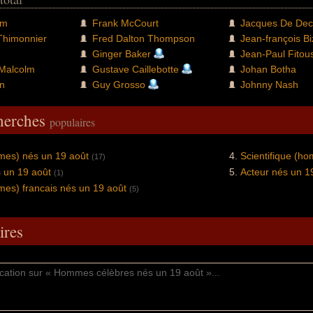
mm
Frank McCourt
Jacques De Dec
Thimonnier
Fred Dalton Thompson
Jean-françois Bi
Ginger Baker
Jean-Paul Fitous
 Malcolm
Gustave Caillebotte
Johan Botha
n
Guy Grosso
Johnny Nash
cherches
populaires
mes) nés un 19 août
Scientifique (h
(17)
 un 19 août
Acteur nés un 1
(1)
mes) francais nés un 19 août
(5)
res