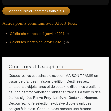
beaucoup comme l’un des meilleurs
cuisiniers du XXe siècle, il est l'un des rares
12 chef cuisinier (homme) francais ►
professionnels à avoir atteint l'excellence
dans les deux domaines : restauration
gastronomique et hôtellerie haut de gamme.
Autres points communs avec Albert Roux
Célébrités mortes le 4 janvier 2021
(3)
Célébrités mortes en janvier 2021
(56)
Coussins d'Exception
Découvrez les coussins d'exception
en
MAISON TRAMIS
tissus de grandes maisons d'édition. Destinées aux
amateurs d'objets rares et de beaux textiles, nos créations
haut de gamme valorisent l'artisanat français à travers des
étoffes signées
,
,
ou
.
Pierre Frey
Lelièvre
Dedar
Hermès
Découvrez notre sélection exclusive d'objets uniques
conçus à la main. Chaque pièce raconte une histoire