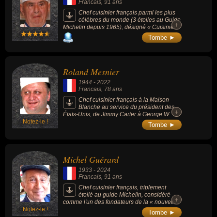
Francais
, 91 ans
Chef cuisinier français parmi les plus
célèbres du monde (3 étoiles au Guide
+
+
Michelin depuis 1965), désigné « Cuisinier
du Siècle » par Gault-Millau et « Pape de la
Tombe ►
cuisine » en 1989 et « Chef du siècle » en
2011 par The Culinary Institute of America
(en). Il fut un des maîtres de la cuisine
traditionnelle et de la grande cuisine,
Roland Mesnier
précurseur de la nouvelle cuisine. Il dirige
plusieurs restaurants à Collonges-au-Mont-
1944
-
2022
d'Or (L'Auberge du Pont de Collonges), à
Francais
, 78 ans
Lyon et dans le monde. Il fonde les Bocuse
d'Or en 1987, un des plus prestigieux
Chef cuisinier français à la Maison
concours de gastronomie au monde.
Blanche au service du président des
+
+
États-Unis, de Jimmy Carter à George W.
Notez-le !
Bush, de 1979 à 2004.
Tombe ►
Michel Guérard
1933
-
2024
Francais
, 91 ans
Chef cuisinier français, triplement
étoilé au guide Michelin, considéré
+
+
comme l'un des fondateurs de la « nouvelle
Notez-le !
cuisine » dans les années 1970, précurseur
Tombe ►
de la «cuisine minceur», considéré par