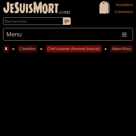
JeSuisMort
Inscription
.com
Connexion
Menu
►
Cimetière
►
Chef cuisinier (homme) francais
►
Albert Roux