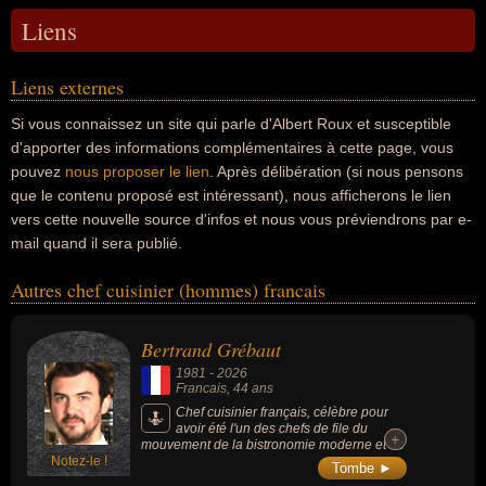
Liens
Liens externes
Si vous connaissez un site qui parle d'Albert Roux et susceptible
d'apporter des informations complémentaires à cette page, vous
pouvez
nous proposer le lien
. Après délibération (si nous pensons
que le contenu proposé est intéressant), nous afficherons le lien
vers cette nouvelle source d'infos et nous vous préviendrons par e-
mail quand il sera publié.
Autres chef cuisinier (hommes) francais
Bertrand Grébaut
1981
-
2026
Francais
, 44 ans
Chef cuisinier français, célèbre pour
avoir été l'un des chefs de file du
+
+
mouvement de la bistronomie moderne et de
Notez-le !
la gastronomie durable en France,
Tombe ►
cofondateur à Paris du restaurant Septime