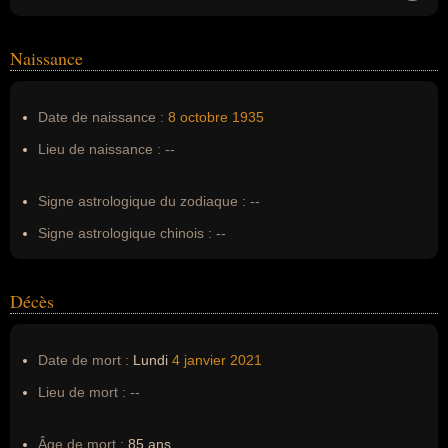
Noms dans d'autres langues :
--
Homonymes :
0
(aucun)
Naissance
Nom de famille :
Roux
Date de naissance :
8 octobre
1935
Pseudonyme :
--
Lieu de naissance :
--
Surnom :
--
Erreurs d'écriture :
--
Signe astrologique du zodiaque :
--
Signe astrologique chinois :
--
Décès
Date de mort :
Lundi
4 janvier
2021
Lieu de mort :
--
Âge de mort :
85 ans