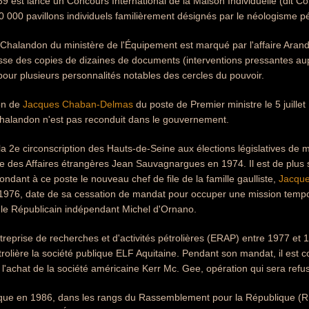
969 est lancé un Concours International de la Maison Individuelle (dit 
0 000 pavillons individuels familièrement désignés par le néologisme pé
 Chalandon du ministère de l'Équipement est marqué par l'affaire Aran
sse des copies de dizaines de documents (interventions pressantes aup
ur plusieurs personnalités notables des cercles du pouvoir.
on de
Jacques Chaban-Delmas
du poste de Premier ministre le 5 juill
Chalandon n'est pas reconduit dans le gouvernement.
a 2e circonscription des Hauts-de-Seine aux élections législatives de m
e des Affaires étrangères Jean Sauvagnargues en 1974. Il est de plus 
ndant à ce poste le nouveau chef de file de la famille gaulliste,
Jacque
1976, date de sa cessation de mandat pour occuper une mission tempora
 le Républicain indépendant Michel d'Ornano.
treprise de recherches et d'activités pétrolières (ERAP) entre 1977 et 19
trolière la société publique ELF Aquitaine. Pendant son mandat, il est co
l'achat de la société américaine Kerr Mc. Gee, opération qui sera refus
litique en 1986, dans les rangs du Rassemblement pour la République 