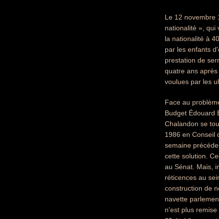
Le 12 novembre 19
nationalité », qu
la nationalité à 
par les enfants d'
prestation de se
quatre ans après 
voulues par les u
Face au problème 
Budget Édouard Ba
Chalandon se tour
1986 en Conseil d
semaine précédent
cette solution. C
au Sénat. Mais, in
réticences au sein
construction de n
navette parlement
n'est plus remise