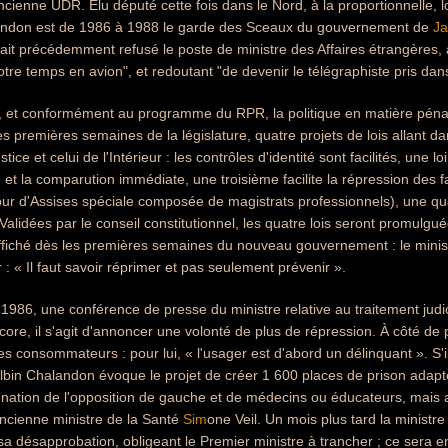
ancienne UDR. Élu député cette fois dans le Nord, à la proportionnelle, l
andon est de 1986 à 1988 le garde des Sceaux du gouvernement de
Ja
avait précédemment refusé le poste de ministre des Affaires étrangères,
otre temps en avion", et redoutant "de devenir le télégraphiste pris da
, et conformément au programme du RPR, la politique en matière pénale
es premières semaines de la législature, quatre projets de lois allant da
tice et celui de l'Intérieur : les contrôles d'identité sont facilités, une loi
 et la comparution immédiate, une troisième facilite la répression des 
ur d'Assises spéciale composée de magistrats professionnels), une quatr
Validées par le conseil constitutionnel, les quatre lois seront promu
 affiché dès les premières semaines du nouveau gouvernement : le mini
 : « Il faut savoir réprimer et pas seulement prévenir ».
986, une conférence de presse du ministre relative au traitement judi
ore, il s'agit d'annoncer une volonté de plus de répression. À côté de p
es consommateurs : pour lui, « l'usager est d'abord un délinquant ». S'i
 Albin Chalandon évoque le projet de créer 1 600 places de prison ada
gnation de l'opposition de gauche et de médecins ou éducateurs, mais a
ncienne ministre de la Santé
Sim
one Veil. Un mois plus tard la ministre
a désapprobation, obligeant le Premier ministre à trancher ; ce sera 