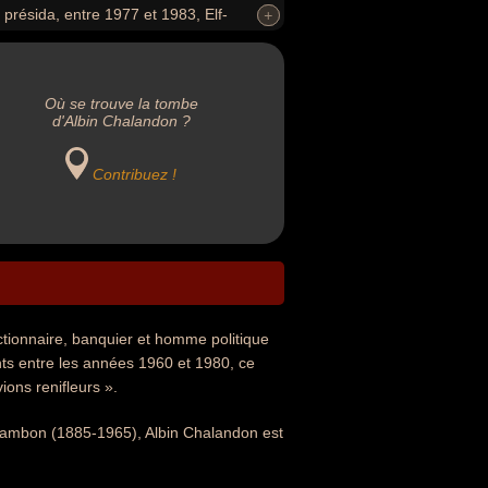
présida, entre 1977 et 1983, Elf-
+
+
leurs ».
Où se trouve la tombe
d'Albin Chalandon ?
Contribuez !
nctionnaire, banquier et homme politique
nts entre les années 1960 et 1980, ce
ions renifleurs ».
e Cambon (1885-1965), Albin Chalandon est