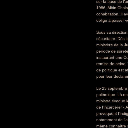
sur la base de l'
1986, Albin Chal
cohabitation. Il 
oblige à passer v
Sous sa direction
sécuritaire. Dès l
ministère de la Jus
période de sûreté
instaurant une Co
remise de peine. 
de politique est
pour leur déclarer
Le 23 septembre 1
polémique. Là enc
ministre évoque l
de l'incarcérer -
provoquent l'indi
notamment de l'a
même connaître s