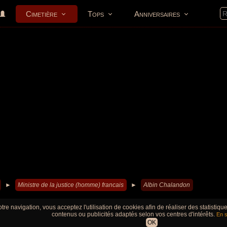
Cimetière
Tops
Anniversaires
►
Ministre de la justice (homme) francais
►
Albin Chalandon
tre navigation, vous acceptez l'utilisation de cookies afin de réaliser des statistiq
contenus ou publicités adaptés selon vos centres d'intérêts.
En s
OK