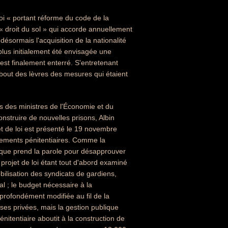
i « portant réforme du code de la
 « droit du sol » qui accorde annuellement
ésormais l'acquisition de la nationalité
 plus initialement été envisagée une
 est finalement enterré. S'entretenant
bout des lèvres des mesures qui étaient
us des ministres de l'Économie et du
nstruire de nouvelles prisons, Albin
et de loi est présenté le 19 novembre
ssements pénitentiaires. Comme la
lique prend la parole pour désapprouver
projet de loi étant tout d'abord examiné
obilisation des syndicats de gardiens,
al ; le budget nécessaire à la
 profondément modifiée au fil de la
ises privées, mais la gestion publique
nitentiaire aboutit à la construction de