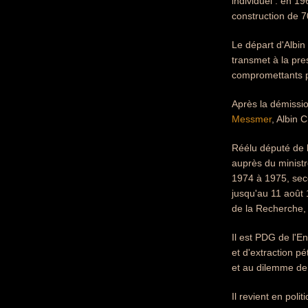
individuel : en 1
construction de 7
Le départ d'Albin
transmet à la pre
compromettants po
Après la démissi
Messmer
, Albin 
Réélu député de l
auprès du ministr
1974 à 1975, seco
jusqu'au 11 août 
de la Recherche,
Il est PDG de l'En
et d'extraction pé
et au dilemme de 
Il revient en po