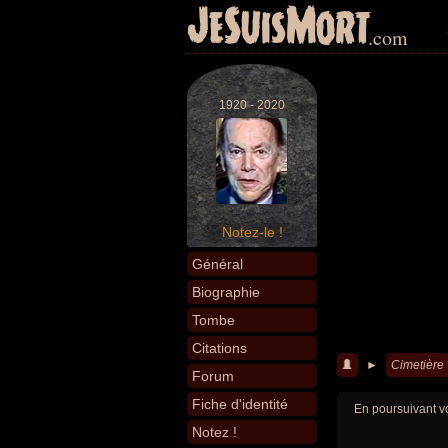
JeSuisMort
.com
1920 - 2020
Notez-le !
Général
Biographie
Tombe
Citations
►
Cimetière
Forum
Fiche d'identité
En poursuivant vo
Notez !