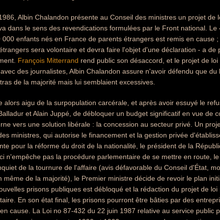
86, Albin Chalandon présente au Conseil des ministres un projet de lo
i va dans le sens des revendications formulées par le Front national. Le
40 000 enfants nés en France de parents étrangers est remis en cause ; d
étrangers sera volontaire et devra faire l'objet d'une déclaration - a de
rment.
François Mitterrand
rend public son désaccord, et le projet de loi
avec des journalistes, Albin Chalandon assure n'avoir défendu que du 
ltras de la majorité mais lui semblaient excessives.
alors aigu de la surpopulation carcérale, et après avoir essuyé le ref
lladur et Alain Juppé, de débloquer un budget significatif en vue de co
ne vers une solution libérale : la concession au secteur privé. Un proj
es ministres, qui autorise le financement et la gestion privée d'établi
e pour la réforme du droit de la nationalité, le président de la Répub
eci n'empêche pas la procédure parlementaire de se mettre en route, le 
quiet de la tournure de l'affaire (avis défavorable du Conseil d'État, m
 même de la majorité), le Premier ministre décide de revoir le plan initi
ouvelles prisons publiques est débloqué et la rédaction du projet de loi
aire. En son état final, les prisons pourront être bâties par des entrepr
 en cause. La Loi no 87-432 du 22 juin 1987 relative au service public pé