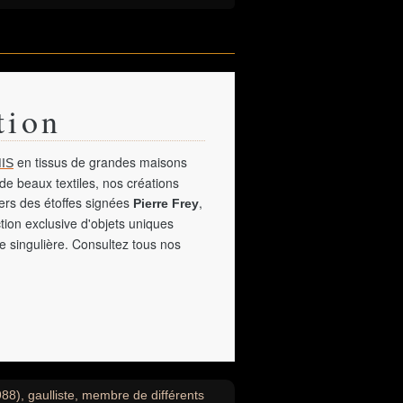
tion
en tissus de grandes maisons
IS
de beaux textiles, nos créations
vers des étoffes signées
,
Pierre Frey
tion exclusive d'objets uniques
e singulière. Consultez tous nos
1988), gaulliste, membre de différents