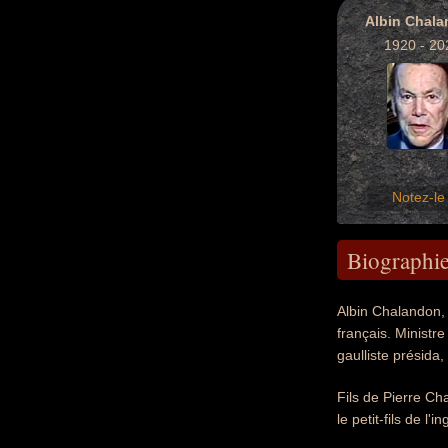
Albin Chal
1920 - 20
Notez-le 
Biographi
Albin Chalandon, 
français. Ministr
gaulliste présida,
Fils de Pierre Ch
le petit-fils de l'