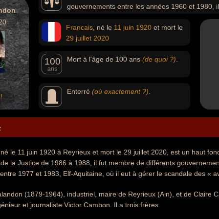
gouvernements entre les années 1960 et 1980, il 
andon
Aquitaine, où il eut à gérer le scandale des « avions renif
20
Francais
, né le
11 juin
1920
et mort le
29 juillet
2020
Mort à l'âge de 100 ans
(de quoi ?)
.
100
ans
Enterré
(où exactement ?)
.
!
e
né le 11 juin 1920 à Reyrieux et mort le 29 juillet 2020, est un haut fo
e de la Justice de 1986 à 1988, il fut membre de différents gouverneme
 entre 1977 et 1983, Elf-Aquitaine, où il eut à gérer le scandale des « av
alandon (1879-1964), industriel, maire de Reyrieux (Ain), et de Clair
ingénieur et journaliste Victor Cambon. Il a trois frères.