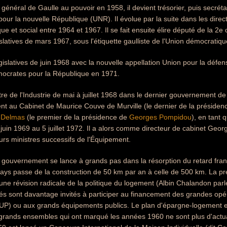
 général de Gaulle au pouvoir en 1958, il devient trésorier, puis secré
pour la nouvelle République (UNR). Il évolue par la suite dans les direc
e et social entre 1964 et 1967. Il se fait ensuite élire député de la 2e
islatives de mars 1967, sous l'étiquette gaulliste de l'Union démocrati
législatives de juin 1968 avec la nouvelle appellation Union pour la déf
ocrates pour la République en 1971.
re de l'Industrie de mai à juillet 1968 dans le dernier gouvernement d
nt au Cabinet de Maurice Couve de Murville (le dernier de la présidenc
-Delmas
(le premier de la présidence de
Georges Pompidou
), en tant 
uin 1969 au 5 juillet 1972. Il a alors comme directeur de cabinet Geo
urs ministres successifs de l'Équipement.
 le gouvernement se lance à grands pas dans la résorption du retard fr
 pays passe de la construction de 50 km par an à celle de 500 km. La p
ne révision radicale de la politique du logement (Albin Chalandon parle
vés sont davantage invités à participer au financement des grandes op
ZUP) ou aux grands équipements publics. Le plan d'épargne-logement e
grands ensembles qui ont marqué les années 1960 ne sont plus d'actual