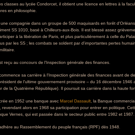
es classes au lycée Condorcet, il obtient une licence en lettres à la facu
res en philosophie.
ge une compagnie dans un groupe de 500 maquisards en forêt d'Orléans 
iment SS 1010, basé à Chilleurs-aux-Bois. Il est blessé assez grièveme
articiper à la libération de Paris, et plus particulièrement à celle du P
nus par les SS ; les combats se soldent par d'importantes pertes humain
ilitaire.
 est reçu au concours de l'Inspection générale des finances.
commence sa carrière à l'Inspection générale des finances avant de 
 président de l'ultime gouvernement provisoire – du 16 décembre 1946 au
ur de la Quatrième République). Il poursuit sa carrière dans la haute fo
 crée en 1952 une banque avec
Marcel Dassault
, la Banque commerciale
 revendant alors en 1968 sa participation pour entrer en politique. Ce
que Vernes, qui est passée dans le secteur public entre 1982 et 1987.
adhère au Rassemblement du peuple français (RPF) dès 1948.