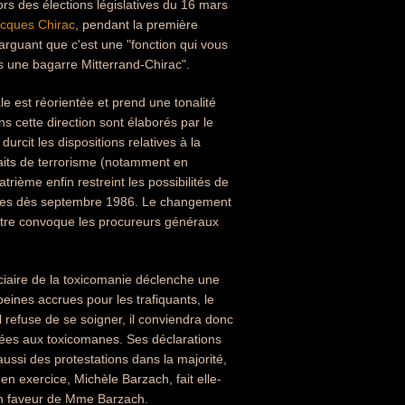
ors des élections législatives du 16 mars
cques Chirac
, pendant la première
 arguant que c'est une "fonction qui vous
ns une bagarre Mitterrand-Chirac".
 est réorientée et prend une tonalité
ns cette direction sont élaborés par le
 durcit les dispositions relatives à la
faits de terrorisme (notamment en
ième enfin restreint les possibilités de
lguées dès septembre 1986. Le changement
stre convoque les procureurs généraux
ciaire de la toxicomanie déclenche une
eines accrues pour les trafiquants, le
l refuse de se soigner, il conviendra donc
ptées aux toxicomanes. Ses déclarations
ussi des protestations dans la majorité,
 en exercice, Michèle Barzach, fait elle-
en faveur de Mme Barzach.