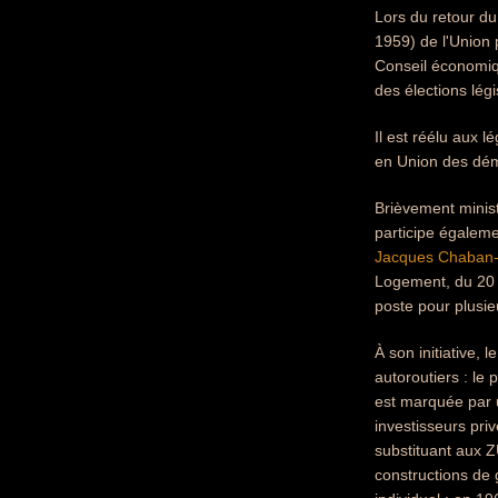
Lors du retour du
1959) de l'Union 
Conseil économiqu
des élections lég
Il est réélu aux 
en Union des dém
Brièvement minist
participe égaleme
Jacques Chaban
Logement, du 20 j
poste pour plusie
À son initiative,
autoroutiers : le
est marquée par u
investisseurs pri
substituant aux 
constructions de 