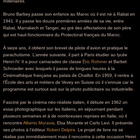
millénaires.
Bruno Barbey passe son enfance au Maroc où il est né à Rabat en
1941. Il y passe les douze premières années de sa vie, entre
Rabat, Marrakech et Tanger, au gré des affectations de son père
qui est haut-fonctionnaire du Protectorat français du Maroc.
À seize ans, il obtient son brevet de pilote d’avion et pratique le
parachutisme. L’année suivante, il part à Paris étudier au lycée
Henri-IV. Il a pour camarades de classe
Éric Rohmer
et Barbet
Schroeder avec lesquels il passe de longues heures à la
Cinémathèque française au palais de Chaillot. En 1959, il rentre à
l'École des arts et métiers de Vevey en Suisse où il s’ennuie car le
programme est surtout axé sur la photo publicitaire ou industrielle.
Fasciné par le cinéma néo-réaliste italien, il débute en 1962 un
essai photographique sur les Italiens, en séjournant pendant
plusieurs semaines et à de nombreuses reprises en Italie, où il
rencontre
Alberto Moravia
, Elsa Morante et Carlo Levi. Il présente
ses photos à l'éditeur
Robert Delpire
. Le projet de livre ne se
réalise pas immédiatement mais il rencontre à cette occasion Henri