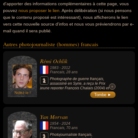
d'apporter des informations complémentaires à cette page, vous
pouvez
nous proposer le lien
. Après délibération (si nous pensons
que le contenu proposé est intéressant), nous afficherons le lien
vers cette nouvelle source d'infos et nous vous préviendrons par e-
mail quand il sera publié.
Autres photojournaliste (hommes) francais
Rémi Ochlik
1983
-
2012
Francais
, 28 ans
Photographe de guerre français,
assassiné en Syrie, a reçu le Prix
+
+
jeune reporter François Chalais (2004) et
Notez-le !
World Press Photo (2012).
Tombe ►
Yan Morvan
1954
-
2024
Francais
, 70 ans
Photojournaliste français,