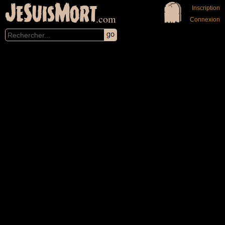
JeSuisMort
Inscription
.com
Connexion