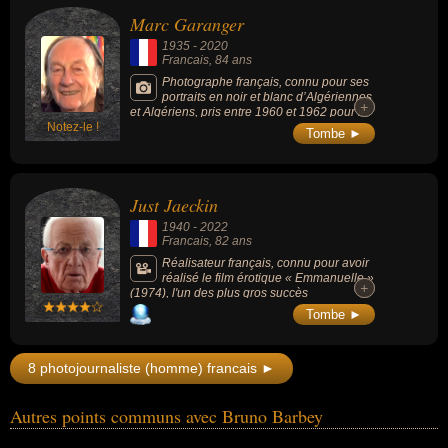
Marc Garanger
1935
-
2020
Francais
, 84 ans
Photographe français, connu pour ses
portraits en noir et blanc d’Algériennes
+
+
et Algériens, pris entre 1960 et 1962 pour le
Notez-le !
compte de l’Armée française, et pour
Tombe ►
lesquelles il reçoit le prix Niépce en 1966. Il
est connu pour ses photos marquantes de la
répression et des femmes dévoilées de
force.
Just Jaeckin
1940
-
2022
Francais
, 82 ans
Réalisateur français, connu pour avoir
réalisé le film érotique « Emmanuelle »
+
+
(1974), l'un des plus gros succès
international du cinéma français et l'un des
Tombe ►
longs métrages les plus longtemps resté à
l'affiche. Il réalisera aussi « Histoire d’O »
(1975, érotique), et à nouveau avec Sylvia
8 photojournaliste (homme) francais ►
Kristel, « L’Amant de Lady Chatterley »
(1981, érotique).
Autres points communs avec Bruno Barbey