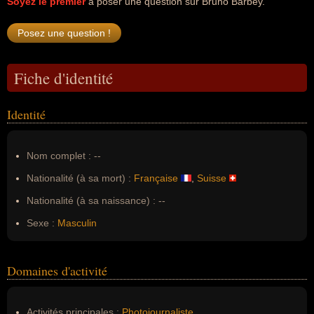
Soyez le premier
à poser une question sur Bruno Barbey.
Fiche d'identité
Identité
Nom complet :
--
Nationalité (à sa mort) :
Française
,
Suisse
Nationalité (à sa naissance) :
--
Sexe :
Masculin
Domaines d'activité
Activités principales :
Photojournaliste