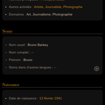
Autres activités :
Artiste
,
Journaliste
,
Photographe
Domaines :
Art, Journalisme, Photographie
Noms
Nom usuel :
Bruno Barbey
Nom complet :
--
Prénom :
Bruno
Noms dans d'autres langues :
--
+
+
Homonymes :
0
(aucun)
Naissance
Nom de famille :
Barbey
Pseudonyme :
--
Date de naissance :
13 février
1941
Surnom :
--