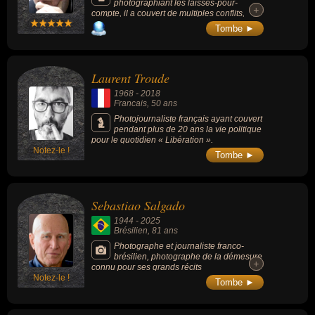
photographiant les laissés-pour-
+
+
compte, il a couvert de multiples conflits,
infiltré des gangs ou le monde du sexe,
Tombe ►
connu Guy Georges... et fut récompensé par
deux World Press Photo.
Laurent Troude
1968
-
2018
Francais
, 50 ans
Photojournaliste français ayant couvert
pendant plus de 20 ans la vie politique
pour le quotidien « Libération ».
Notez-le !
Tombe ►
Sebastiao Salgado
1944
-
2025
Brésilien
, 81 ans
Photographe et journaliste franco-
brésilien, photographe de la démesure
+
+
connu pour ses grands récits
Notez-le !
photographiques en noir et blanc, il était l’un
Tombe ►
des derniers héritiers de la photographie
humaniste.