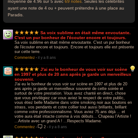
moyenne de 4.96 sur 5 avec
69 notes
. Seules les célébrités
ayant une note de 4 ou + peuvent prétendre à une place au
Paradis.
Sa voix sublime en était même envoutante.
C'est un pur bonheur de l'écouter encore et toujours.
Sa voix sublime en était même envoutante. C'est un pur bonheur
de l'écouter encore et toujours. Encore et toujours elle est présente
sur cette terre.
Commentez
-
il y a 8 ans
J'ai eu le bonheur de vous voir sur scène
en 1997 et plus de 20 ans après je garde un merveilleux
souvenir.
J'ai eu le bonheur de vous voir sur scène en 1997 et plus de 20
ans après je garde un merveilleux souvenir de cette soirée et
surtout de votre prestation. Vous avez chanté en direct, chose
que vous privilégiez car vous aviez le respect de votre public,
vous étiez belle Madame dans votre smoking noir aux boutons en
strass, vos pendants et cotre collier tout aussi brillants, brillant
comme votre professionnalisme. Vous aviez 75 ans déjà ... et
votre aura était intacte comme à vos débuts... Chapeau l’Artiste !
...Artiste avec un grand A ! ...Respects Madame.
Commentez
-
2
-
il y a 8 ans