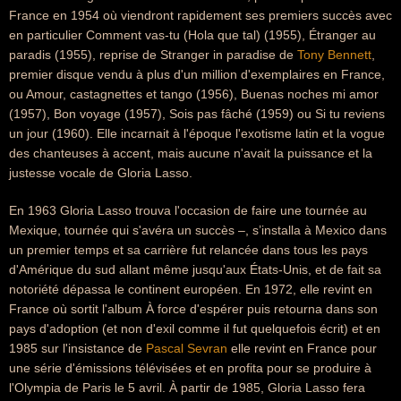
France en 1954 où viendront rapidement ses premiers succès avec
en particulier Comment vas-tu (Hola que tal) (1955), Étranger au
paradis (1955), reprise de Stranger in paradise de
Tony Bennett
,
premier disque vendu à plus d'un million d'exemplaires en France,
ou Amour, castagnettes et tango (1956), Buenas noches mi amor
(1957), Bon voyage (1957), Sois pas fâché (1959) ou Si tu reviens
un jour (1960). Elle incarnait à l'époque l'exotisme latin et la vogue
des chanteuses à accent, mais aucune n'avait la puissance et la
justesse vocale de Gloria Lasso.
En 1963 Gloria Lasso trouva l'occasion de faire une tournée au
Mexique, tournée qui s'avéra un succès –, s’installa à Mexico dans
un premier temps et sa carrière fut relancée dans tous les pays
d'Amérique du sud allant même jusqu'aux États-Unis, et de fait sa
notoriété dépassa le continent européen. En 1972, elle revint en
France où sortit l'album À force d'espérer puis retourna dans son
pays d'adoption (et non d'exil comme il fut quelquefois écrit) et en
1985 sur l'insistance de
Pascal Sevran
elle revint en France pour
une série d'émissions télévisées et en profita pour se produire à
l'Olympia de Paris le 5 avril. À partir de 1985, Gloria Lasso fera