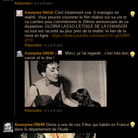
Répondre
-
il y a 8 ans
C'est totalement vrai. 6 mariages en
Anonyme 59416
réalité. Vous pouvez visionner le film réalisé sur sa vie et
sa carrière pour commémorer le 10ème anniversaire de sa
disparition. GLORIA LASSO L'ETOILE DE LA CHANSON
où tout est raconté au plus près de la réalité. le lien de la
mise en ligne :
https://www.youtube.com/watch?v=gOOB8--
l2Y0
Répondre
-
il y a 8 ans
Merci, je l'ai regardé , c'est très bon à
Anonyme-59649
à
:
savoir et le dire !
Répondre
-
il y a 8 ans
Anonyme-59649
Gloria a une de ses Filles qui habite en France
dans le département de l'Aude -