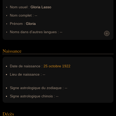
Nom usuel :
Gloria Lasso
Nom complet :
--
Prénom :
Gloria
Noms dans d'autres langues :
--
+
Homonymes :
0
(aucun)
Naissance
Nom de famille :
Lasso
Pseudonyme :
--
Date de naissance :
25 octobre
1922
Surnom :
--
Lieu de naissance :
--
Erreurs d'écriture :
Rosa María Coscolin
Signe astrologique du zodiaque :
--
Signe astrologique chinois :
--
Décès