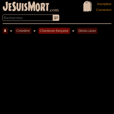
JeSuisMort
Inscription
.com
Connexion
►
Cimetière
►
Chanteuse française
►
Gloria Lasso