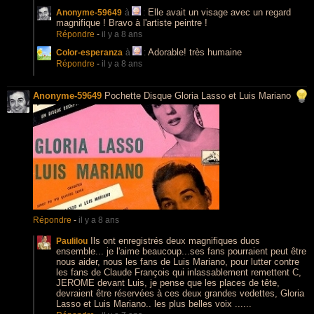
Elle avait un visage avec un regard
Anonyme-59649
à
:
magnifique ! Bravo à l'artiste peintre !
Répondre
-
il y a 8 ans
Adorable! très humaine
Color-esperanza
à
:
Répondre
-
il y a 8 ans
Anonyme-59649
Pochette Disque Gloria Lasso et Luis Mariano
Répondre
-
il y a 8 ans
Ils ont enregistrés deux magnifiques duos
Paulilou
ensemble... je l'aime beaucoup...ses fans pourraient peut être
nous aider, nous les fans de Luis Mariano, pour lutter contre
les fans de Claude François qui inlassablement remettent C,
JEROME devant Luis, je pense que les places de tête,
devraient être réservées à ces deux grandes vedettes, Gloria
Lasso et Luis Mariano.. les plus belles voix ......