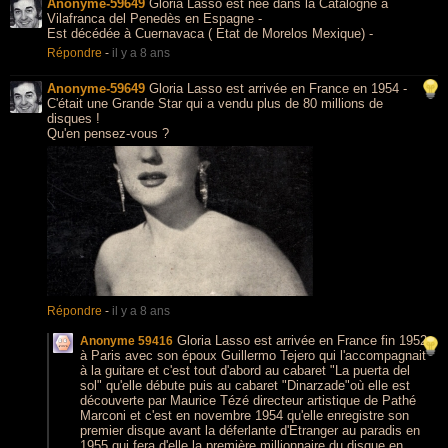
Anonyme-59649
Gloria Lasso est née dans la Catalogne à
Vilafranca del Penedès en Espagne -
Est décédée à Cuernavaca ( Etat de Morelos Mexique) -
Répondre
-
il y a 8 ans
Anonyme-59649
Gloria Lasso est arrivée en France en 1954 -
C'était une Grande Star qui a vendu plus de 80 millions de
disques !
Qu'en pensez-vous ?
Répondre
-
il y a 8 ans
Gloria Lasso est arrivée en France fin 1952
Anonyme 59416
à Paris avec son époux Guillermo Tejero qui l'accompagnait
à la guitare et c'est tout d'abord au cabaret "La puerta del
sol" qu'elle débute puis au cabaret "Dinarzade"où elle est
découverte par Maurice Tézé directeur artistique de Pathé
Marconi et c'est en novembre 1954 qu'elle enregistre son
premier disque avant la déferlante d'Etranger au paradis en
1955 qui fera d'elle la première millionnaire du disque en