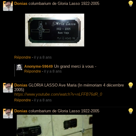
Donias
columbarium de Gloria Lasso 1922-2005
Répondre
-
il y a 8 ans
Un grand merci à vous -
Anonyme-59649
Répondre
-
il y a 8 ans
Donias
GLORIA LASSO Ave Maria (In mémoriam 4 décembre
2005)
https://www.youtube.com/watch?v=nLFFB76dR_0
Répondre
-
il y a 8 ans
Donias
columbarium de Gloria Lasso 1922-2005