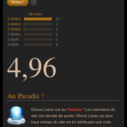
?
69 notes
5 étoiles
67
4 étoiles
1
3 étoiles
1
2 étoiles
0
1 étoile
0
0 étoile
0
4,96
Au Paradis !
Gloria Lasso est au
Paradis
! Les membres du
site ont décidé de porter Gloria Lasso au plus
haut niveau du site en lui attribuant une note