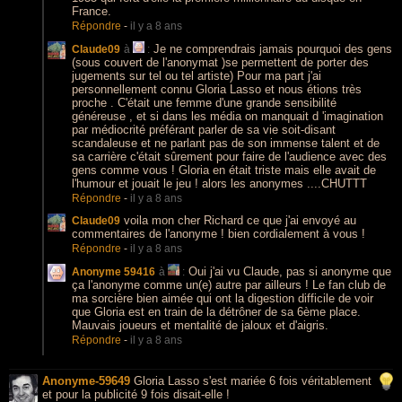
France.
Répondre
-
il y a 8 ans
Je ne comprendrais jamais pourquoi des gens
Claude09
à
:
(sous couvert de l'anonymat )se permettent de porter des
jugements sur tel ou tel artiste) Pour ma part j'ai
personnellement connu Gloria Lasso et nous étions très
proche . C'était une femme d'une grande sensibilité
généreuse , et si dans les média on manquait d 'imagination
par médiocrité préférant parler de sa vie soit-disant
scandaleuse et ne parlant pas de son immense talent et de
sa carrière c'était sûrement pour faire de l'audience avec des
gens comme vous ! Gloria en était triste mais elle avait de
l'humour et jouait le jeu ! alors les anonymes ....CHUTTT
Répondre
-
il y a 8 ans
voila mon cher Richard ce que j'ai envoyé au
Claude09
commentaires de l'anonyme ! bien cordialement à vous !
Répondre
-
il y a 8 ans
Oui j'ai vu Claude, pas si anonyme que
Anonyme 59416
à
:
ça l'anonyme comme un(e) autre par ailleurs ! Le fan club de
ma sorcière bien aimée qui ont la digestion difficile de voir
que Gloria est en train de la détrôner de sa 6ème place.
Mauvais joueurs et mentalité de jaloux et d'aigris.
Répondre
-
il y a 8 ans
Anonyme-59649
Gloria Lasso s'est mariée 6 fois véritablement
et pour la publicité 9 fois disait-elle !