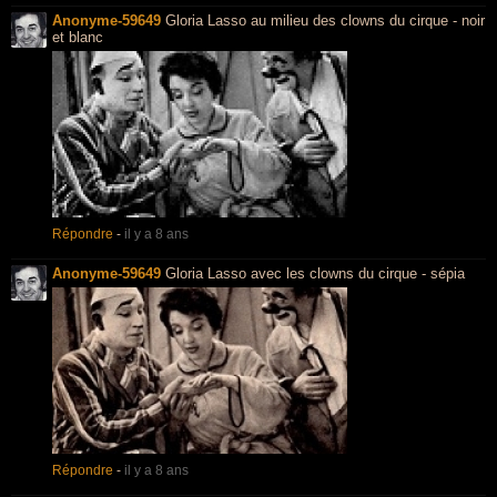
Anonyme-59649
Gloria Lasso au milieu des clowns du cirque - noir
et blanc
Répondre
-
il y a 8 ans
Anonyme-59649
Gloria Lasso avec les clowns du cirque - sépia
Répondre
-
il y a 8 ans