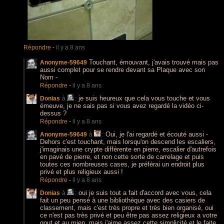
Répondre
-
il y a 8 ans
Touchant, émouvant, j'avais trouvé mais pas
Anonyme-59649
aussi complet pour se rendre devant sa Plaque avec son
Nom -
Répondre
-
il y a 8 ans
je suis heureux que cela vous touche et vous
Donias
à
:
émeuve, je ne sais pas si vous avez regardé la vidéo ci-
dessus ?
Répondre
-
il y a 8 ans
Oui, je l'ai regardé et écouté aussi -
Anonyme-59649
à
:
Dehors c'est touchant, mais lorsqu'on descend les escaliers,
j'imaginais une crypte différente en pierre, escalier d'autrefois
en pavé de pierre, et non cette sorte de carrelage et puis
toutes ces nombreuses cases, je préférai un endroit plus
privé et plus religieux aussi !
Répondre
-
il y a 8 ans
oui je suis tout a fait d'accord avec vous, cela
Donias
à
:
fait un peu pensé à une bibliothèque avec des casiers de
classement, mais c'est très propre et très bien organisé, oui
ce n'est pas très privé et peu être pas assez religieux a votre
gout et au mien, mais j'aime assez cette simplicité et le faite