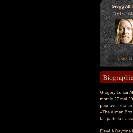
Gregg All
1947 - 20
Notez-le 
Biographi
Gregory Lenoir Al
mort le 27 mai 201
pour avoir été un
«The Allman Brot
fait parti du cla
Élevé à Daytona B