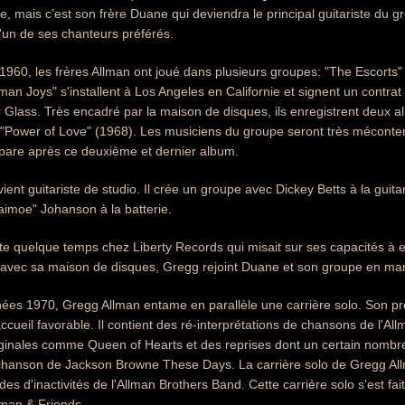
tare, mais c'est son frère Duane qui deviendra le principal guitariste du
t l'un de ses chanteurs préférés.
960, les frères Allman ont joué dans plusieurs groupes: "The Escorts" e
lman Joys" s'installent à Los Angeles en Californie et signent un contrat
Glass. Très encadré par la maison de disques, ils enregistrent deux 
 "Power of Love" (1968). Les musiciens du groupe seront très méconten
pare après ce deuxième et dernier album.
ient guitariste de studio. Il crée un groupe avec Dickey Betts à la guit
aimoe" Johanson à la batterie.
e quelque temps chez Liberty Records qui misait sur ses capacités à e
avec sa maison de disques, Gregg rejoint Duane et son groupe en mar
ées 1970, Gregg Allman entame en parallèle une carrière solo. Son pre
ccueil favorable. Il contient des ré-interprétations de chansons de l'Al
ginales comme Queen of Hearts et des reprises dont un certain nombre 
chanson de Jackson Browne These Days. La carrière solo de Gregg Allm
des d'inactivités de l'Allman Brothers Band. Cette carrière solo s'est 
lman & Friends