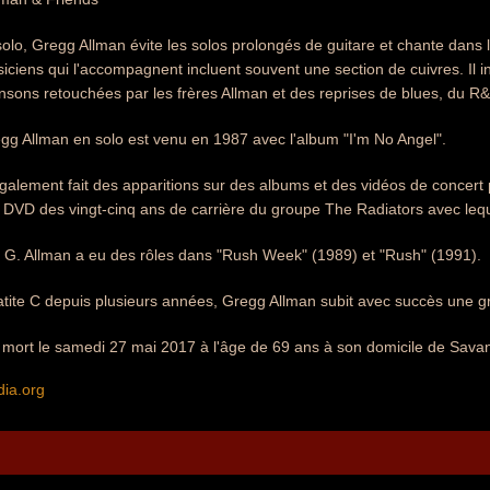
solo, Gregg Allman évite les solos prolongés de guitare et chante dans 
iciens qui l'accompagnent incluent souvent une section de cuivres. Il
nsons retouchées par les frères Allman et des reprises de blues, du R&B
gg Allman en solo est venu en 1987 avec l'album "I'm No Angel".
alement fait des apparitions sur des albums et des vidéos de concert
 le DVD des vingt-cinq ans de carrière du groupe The Radiators avec leque
, G. Allman a eu des rôles dans "Rush Week" (1989) et "Rush" (1991).
atite C depuis plusieurs années, Gregg Allman subit avec succès une gre
 mort le samedi 27 mai 2017 à l'âge de 69 ans à son domicile de Sava
dia.org