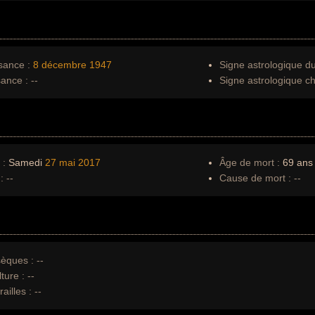
sance :
8 décembre
1947
Signe astrologique d
sance :
--
Signe astrologique ch
 :
Samedi
27 mai
2017
Âge de mort :
69 ans
:
--
Cause de mort :
--
èques :
--
ture :
--
ailles :
--