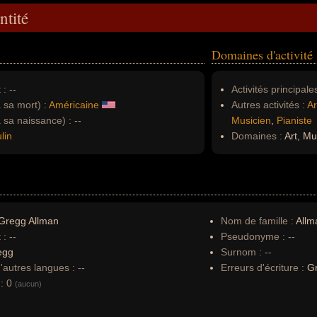
ntité
Domaines d'activité
 :
--
Activités principales
à sa mort) :
Américaine
Autres activités :
Ar
à sa naissance) :
--
Musicien
,
Pianiste
lin
Domaines :
Art, Mu
Gregg Allman
Nom de famille :
Allm
 :
--
Pseudonyme :
--
egg
Surnom :
--
autres langues :
--
Erreurs d'écriture :
Gr
:
0
(aucun)