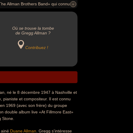
 «The Allman Brothers Band» qui connu un
+
+
t Fillmore East» fait parti du classement
Rolling Stone).
Où se trouve la tombe
de Gregg Allman ?
Contribuez !
an, né le 8 décembre 1947 à Nashville et
, pianiste et compositeur. Il est connu
r en 1969 (avec son frère) du groupe
n double album live «At Fillmore East»
g Stone.
e ainé
Duane Allman
. Gregg s'intéresse