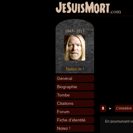
JeSuisMort
.com
1947 - 2017
Notez-le !
Général
Biographie
Tombe
Citations
►
Cimetière
Forum
Fiche d'identité
En poursuivant vo
Notez !