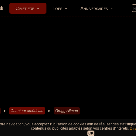
Cimetière
Tops
Anniversaires
►
Chanteur américain
►
Gregg Allman
tre navigation, vous acceptez l'utilisation de cookies afin de réaliser des statistiq
contenus ou publicités adaptés selon vos centres d'intérêts.
En s
OK