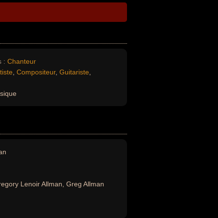
 :
Chanteur
tiste
,
Compositeur
,
Guitariste
,
sique
an
egory Lenoir Allman, Greg Allman