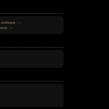
u zodiaque :
--
inois :
--