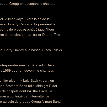
 groupe, Gregg en devenant le chanteur.
t "Allman Joys". Vers la fin de la
 avec Liberty Records. Ils prennent le
albums de blues psychédélique "Hour
ts du résultat en particulier Duane. The
are, Berry Oakley à la basse, Butch Trucks
ntreprendre une carrière solo. Devant
s 1969 pour en devenir le chanteur.
mier album, « Laid Back », sorti en
lman Brothers Band telle Midnight Rider,
de gospels dont Will the Circle Be
an a continué par intermittence
faite au sein du groupe Gregg Allman Band,