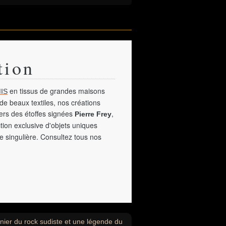
tion
en tissus de grandes maisons
IS
de beaux textiles, nos créations
vers des étoffes signées
,
Pierre Frey
tion exclusive d'objets uniques
e singulière. Consultez tous nos
nier du rock sudiste et une légende du