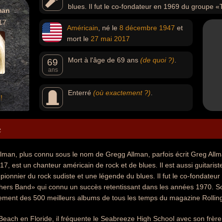
blues. Il fut le co-fondateur en 1969 du groupe
man
succès retentissant dans les années 1970 (l'album live «A
17
Américain
, né le
8 décembre
1947
et
des 500 meilleurs albums de tous les temps du magazine 
mort le
27 mai
2017
Mort à l'âge de 69 ans
(de quoi ?)
.
69
ans
Enterré
(où exactement ?)
.
!
e
lman, plus connu sous le nom de Gregg Allman, parfois écrit Greg Allm
7, est un chanteur américain de rock et de blues. Il est aussi guitariste
 pionnier du rock sudiste et une légende du blues. Il fut le co-fondateu
hers Band» qui connu un succès retentissant dans les années 1970. So
ssement des 500 meilleurs albums de tous les temps du magazine Rollin
each en Floride, il fréquente le Seabreeze High School avec son frèr