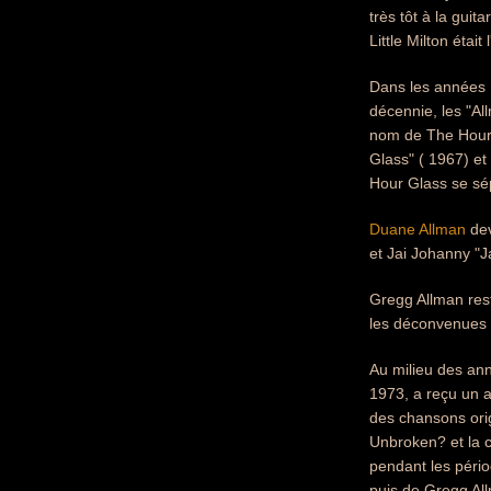
très tôt à la gui
Little Milton étai
Dans les années 1
décennie, les "Al
nom de The Hour 
Glass" ( 1967) et
Hour Glass se sé
Duane Allman
dev
et Jai Johanny "J
Gregg Allman rest
les déconvenues 
Au milieu des ann
1973, a reçu un a
des chansons ori
Unbroken? et la 
pendant les pério
puis de Gregg Al