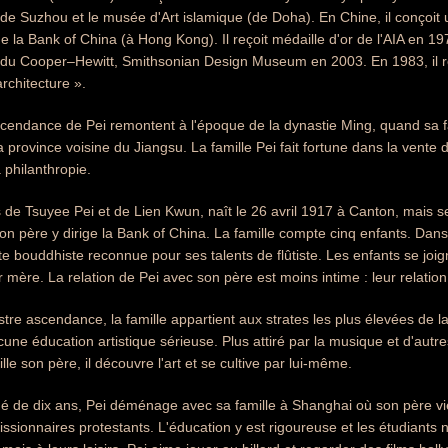
de Suzhou et le musée d'Art islamique (de Doha). En Chine, il conçoit
 de la Bank of China (à Hong Kong). Il reçoit médaille d'or de l'AIA en 
u Cooper–Hewitt, Smithsonian Design Museum en 2003. En 1983, il remp
architecture ».
scendance de Pei remontent à l'époque de la dynastie Ming, quand sa fa
a province voisine du Jiangsu. La famille Pei fait fortune dans la vente
 philanthropie.
ls de Tsuyee Pei et de Lien Kwun, naît le 26 avril 1917 à Canton, ma
son père y dirige la Bank of China. La famille compte cinq enfants. Dan
e bouddhiste reconnue pour ses talents de flûtiste. Les enfants se joig
r mère. La relation de Pei avec son père est moins intime : leur relatio
ustre ascendance, la famille appartient aux strates les plus élevées de l
cune éducation artistique sérieuse. Plus attiré par la musique et d'autr
lle son père, il découvre l'art et se cultive par lui-même.
gé de dix ans, Pei déménage avec sa famille à Shanghai où son père vi
issionnaires protestants. L'éducation y est rigoureuse et les étudiants