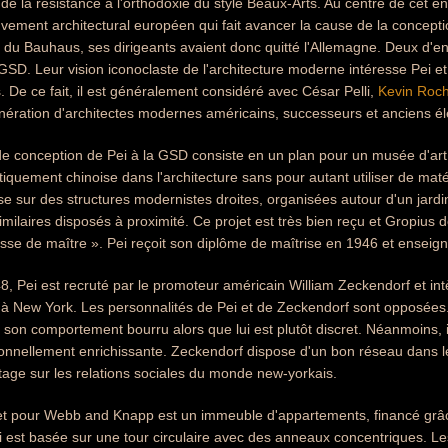
de la résistance à l'orthodoxie du style Beaux-Arts. Au centre de cet
ement architectural européen qui fait avancer la cause de la concepti
du Bauhaus, ses dirigeants avaient donc quitté l'Allemagne. Deux d'en
 GSD. Leur vision iconoclaste de l'architecture moderne intéresse Pei et i
De ce fait, il est généralement considéré avec César Pelli,
Kevin Roc
nération d'architectes modernes américains, successeurs et anciens é
de conception de Pei à la GSD consiste en un plan pour un musée d'art
quement chinoise dans l'architecture sans pour autant utiliser de matéri
e sur des structures modernistes droites, organisées autour d'un jardi
imilaires disposés à proximité. Ce projet est très bien reçu et Gropius dé
lasse de maître ». Pei reçoit son diplôme de maîtrise en 1946 et ensei
, Pei est recruté par le promoteur américain William Zeckendorf et in
à New York. Les personnalités de Pei et de Zeckendorf sont opposées
 son comportement bourru alors que lui est plutôt discret. Néanmoins, 
onnellement enrichissante. Zeckendorf dispose d'un bon réseau dans le
age sur les relations sociales du monde new-yorkais.
et pour Webb and Knapp est un immeuble d'appartements, financé grâce
 est basée sur une tour circulaire avec des anneaux concentriques. Les