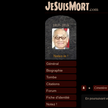
JeSuisMort
.com
1917 - 2019
Notez-le !
Général
Biographie
Tombe
Citations
►
Cimetière
Forum
Fiche d'identité
En poursuivant vo
Notez !