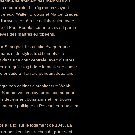
 ensemble se trouvent des membres du
on moderniste. Le régime nazi ayant
tre eux, Walter Gropius et Marcel Breuer,
l travaille en étroite collaboration avec
he
et Paul Rudolph comme faisant partie
lèves des maîtres européens.
 à Shanghai. Il souhaite évoquer une
aux ni de styles traditionnels. La
n dans une cour centrale, avec d'autres
clare qu'il s'agit de « la meilleure chose
gne ensuite à Harvard pendant deux ans.
tègre son cabinet d'architecture Webb
. Son nouvel employeur est connu pour
ils deviennent bons amis et Pei trouve
 monde politique et Pei est heureux d'en
 à la loi sur le logement de 1949. La
 zones les plus proches du pilier sont