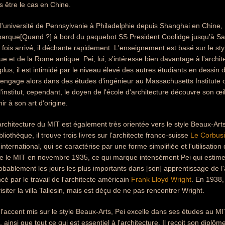
as être le cas en Chine.
l'université de Pennsylvanie à Philadelphie depuis Shanghai en Chine
barque[Quand ?] à bord du paquebot SS President Coolidge jusqu'à San
 fois arrivé, il déchante rapidement. L'enseignement est basé sur le st
ue et de la Rome antique. Pei, lui, s'intéresse bien davantage à l'archi
plus, il est intimidé par le niveau élevé des autres étudiants en dessin 
 s'engage alors dans des études d'ingénieur au Massachusetts Institute
 l'institut, cependant, le doyen de l'école d'architecture découvre son œil
r à son art d'origine.
'architecture du MIT est également très orientée vers le style Beaux-Ar
bliothèque, il trouve trois livres sur l'architecte franco-suisse
Le Corbusi
nternational, qui se caractérise par une forme simplifiée et l'utilisation
te le MIT en novembre 1935, ce qui marque intensément Pei qui estime q
obablement les jours les plus importants dans [son] apprentissage de l'a
cé par le travail de l'architecte américain
Frank Lloyd Wright
. En 1938,
siter la villa Taliesin, mais est déçu de ne pas rencontrer Wright.
 l'accent mis sur le style Beaux-Arts, Pei excelle dans ses études au MIT
 ainsi que tout ce qui est essentiel à l'architecture. Il reçoit son dipl