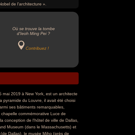
Nobel de l'architecture ».
Où se trouve la tombe
d'Ieoh Ming Pei ?
Contribuez !
5 mai 2019 à New York, est un architecte
a pyramide du Louvre, il avait été choisi
Parmi ses bâtiments remarquables,
de la chapelle commémorative Luce de
 conception de l'hôtel de ville de Dallas,
ry and Museum (dans le Massachusetts) et
(de Dallas), le musée Miho (près de