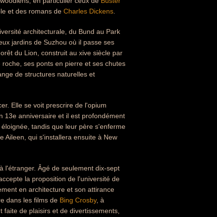
lywoodiens, en particulier ceux de
Buster
ible et des romans de
Charles Dickens
.
iversité architecturale, du Bund au Park
eux jardins de Suzhou où il passe ses
Forêt du Lion, construit au xive siècle par
e roche, ses ponts en pierre et ses chutes
ange de structures naturelles et
r. Elle se voit prescrire de l'opium
n 13e anniversaire et il est profondément
e éloignée, tandis que leur père s'enferme
Aileen, qui s'installera ensuite à New
à l'étranger. Âgé de seulement dix-sept
accepte la proposition de l'université de
ement en architecture et son attirance
re dans les films de
Bing Crosby
, à
 faite de plaisirs et de divertissements,