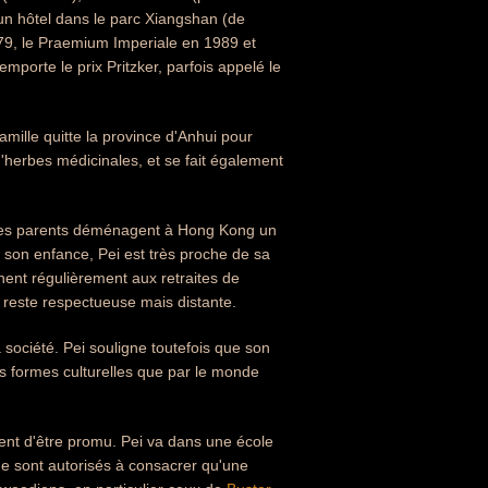
 un hôtel dans le parc Xiangshan (de
1979, le Praemium Imperiale en 1989 et
orte le prix Pritzker, parfois appelé le
mille quitte la province d'Anhui pour
 d'herbes médicinales, et se fait également
is ses parents déménagent à Hong Kong un
s son enfance, Pei est très proche de sa
nent régulièrement aux retraites de
n reste respectueuse mais distante.
a société. Pei souligne toutefois que son
es formes culturelles que par le monde
ent d'être promu. Pei va dans une école
 ne sont autorisés à consacrer qu'une