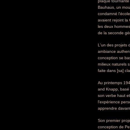
plaque tournante 
Bauhaus, un mouv
condamné l'école 
avaient rejoint la
les deux hommes. 
de la seconde gé
L'un des projets 
ambiance authenti
conception se bas
milieux naturels s
faite dans [sa] c
Au printemps 1948
and Knapp, basé 
son verbe haut et
l'expérience pers
apprendre davant
Son premier proj
conception de Pei