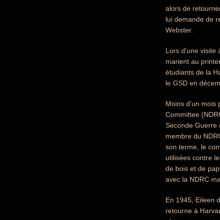
alors de retourn
lui demande de r
Webster.
Lors d'une visite
marient au printe
étudiants de la H
le GSD en décem
Moins d'un mois p
Committee (NDRC)
Seconde Guerre m
membre du NDRC af
son terme, le com
utilisées contre l
de bois et de pap
avec la NDRC mais
En 1945, Eileen d
retourne à Harvar