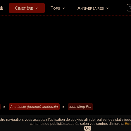
Cimetière
Tops
Anniversaires
►
Architecte (homme) américain
►
Ieoh Ming Pei
tre navigation, vous acceptez l'utilisation de cookies afin de réaliser des statistiq
contenus ou publicités adaptés selon vos centres d'intérêts.
En s
OK