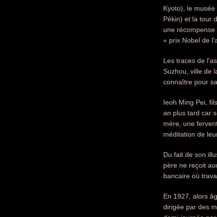
Kyoto), le musée 
Pékin) et la tour
une récompense d
« prix Nobel de l'
Les traces de l'a
Suzhou, ville de l
connaître pour sa
Ieoh Ming Pei, fi
an plus tard car 
mère, une fervent
méditation de leu
Du fait de son ill
père ne reçoit au
bancaire où travai
En 1927, alors â
dirigée par des m