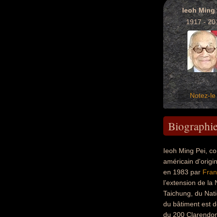
Ieoh Ming 
1917 - 20
Notez-le 
Biographi
Ieoh Ming Pei, co
américain d'origi
en 1983 par
Fran
l’extension de la
Taichung, du Nati
du bâtiment est d
du 200 Clarendon