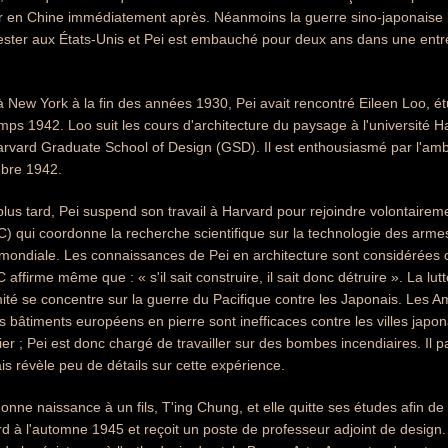
er en Chine immédiatement après. Néanmoins la guerre sino-japonaise 
ester aux États-Unis et Pei est embauché pour deux ans dans une entre
 à New York à la fin des années 1930, Pei avait rencontré Eileen Loo, ét
mps 1942. Loo suit les cours d'architecture du paysage à l'université Ha
arvard Graduate School of Design (GSD). Il est enthousiasmé par l'amb
bre 1942.
lus tard, Pei suspend son travail à Harvard pour rejoindre volontaire
 qui coordonne la recherche scientifique sur la technologie des arm
ondiale. Les connaissances de Pei en architecture sont considérées 
firme même que : « s'il sait construire, il sait donc détruire ». La lut
ité se concentre sur la guerre du Pacifique contre les Japonais. Les A
es bâtiments européens en pierre sont inefficaces contre les villes japon
ier ; Pei est donc chargé de travailler sur des bombes incendiaires. Il
 révèle peu de détails sur cette expérience.
onne naissance à un fils, T'ing Chung, et elle quitte ses études afin d
d à l'automne 1945 et reçoit un poste de professeur adjoint de design