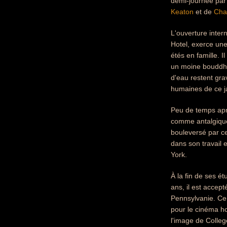
demi-journée par 
Keaton
et de
Char
L'ouverture inter
Hotel, exerce une
étés en famille. I
un moine bouddhis
d'eau restent gra
humaines de ce j
Peu de temps aprè
comme antalgique,
bouleversé par ce
dans son travail 
York.
À la fin de ses é
ans, il est accept
Pennsylvanie. Ce 
pour le cinéma ho
l'image de College