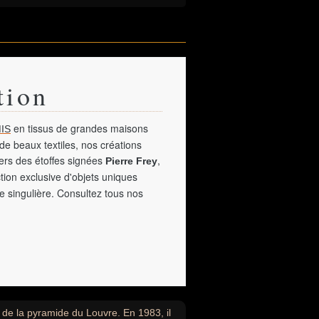
tion
en tissus de grandes maisons
IS
de beaux textiles, nos créations
vers des étoffes signées
,
Pierre Frey
tion exclusive d'objets uniques
e singulière. Consultez tous nos
e de la pyramide du Louvre. En 1983, il