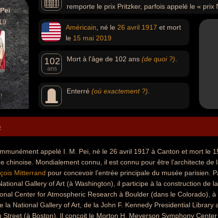
remporte le prix Pritzker, parfois appelé le « prix 
Pei
19
Américain
, né le
26 avril
1917
et mort
le
15 mai
2019
Mort à l'âge de 102 ans
(de quoi ?)
.
102
ans
Enterré
(où exactement ?)
.
!
e
mmunément appelé I. M. Pei, né le 26 avril 1917 à Canton et mort le 1
ne chinoise. Mondialement connu, il est connu pour être l’architecte de l
çois Mitterrand
pour concevoir l’entrée principale du musée parisien. 
 National Gallery of Art (à Washington), il participe à la construction 
onal Center for Atmospheric Research à Boulder (dans le Colorado), à la
e la National Gallery of Art, de la John F. Kennedy Presidential Libra
 Street (à Boston). Il conçoit le Morton H. Meyerson Symphony Center 