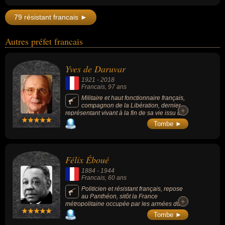
également un ancien résistant décoré de la
Légion d’honneur en 2017.
79 résistant francais ►
Autres préfet francais
Yves de Daruvar
1921
-
2018
Francais
, 97 ans
Militaire et haut fonctionnaire français,
compagnon de la Libération, dernier
+
+
représentant vivant à la fin de sa vie issu de
2e Division blindée du général Leclerc. A sa
Tombe ►
mort, il ne reste que 5 compagnons de la
Libération encore en vie.
Félix Éboué
1884
-
1944
Francais
, 60 ans
Politicien et résistant français, repose
au Panthéon, sitôt la France
+
+
métropolitaine occupée par les armées du
IIIe Reich, étant le gouverneur du Tchad,
Tombe ►
alors possession coloniale française, il range