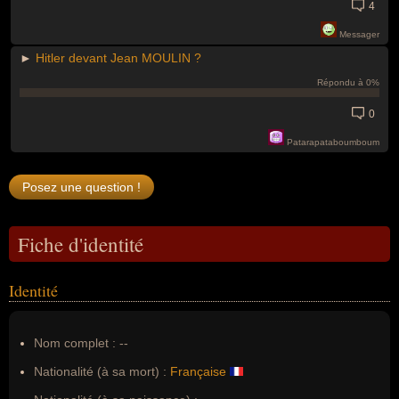
4
Messager
►
Hitler devant Jean MOULIN ?
Répondu à 0%
0
Patarapataboumboum
Fiche d'identité
Identité
Nom complet :
--
Nationalité (à sa mort) :
Française