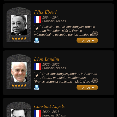
Félix Éboué
1884
-
1944
Francais
, 60 ans
Politicien et résistant français, repose
au Panthéon, sitôt la France
+
+
métropolitaine occupée par les armées du
IIIe Reich, étant le gouverneur du Tchad,
Tombe ►
alors possession coloniale française, il range
le territoire du côté de la France libre dès
qu'il entend l'appel du 18 juin 1940 du
général de Gaulle.
Léon Landini
1926
-
2025
Francais
, 99 ans
Résistant français pendant la Seconde
Guerre mondiale, membre des
+
+
"Francs-tireurs et partisans – Main-d'œuvre
immigrée" (FTP-MOI), connu comme militant
Tombe ►
communiste et témoin actif de la mémoire de
la Résistance.
Constant Engels
1920
-
2018
Francais
, 97 ans