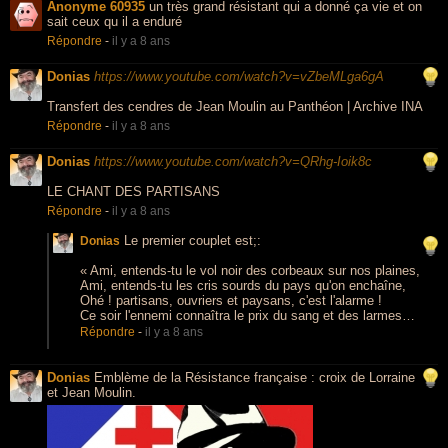
Anonyme 60935
un très grand résistant qui a donné ça vie et on
sait ceux qu il a enduré
Répondre
-
il y a 8 ans
Donias
https://www.youtube.com/watch?v=vZbeMLga6gA
Transfert des cendres de Jean Moulin au Panthéon | Archive INA
Répondre
-
il y a 8 ans
Donias
https://www.youtube.com/watch?v=QRhg-Ioik8c
LE CHANT DES PARTISANS
Répondre
-
il y a 8 ans
Le premier couplet est;:
Donias
« Ami, entends-tu le vol noir des corbeaux sur nos plaines,
Ami, entends-tu les cris sourds du pays qu'on enchaîne,
Ohé ! partisans, ouvriers et paysans, c'est l'alarme !
Ce soir l'ennemi connaîtra le prix du sang et des larmes…
Répondre
-
il y a 8 ans
Donias
Emblème de la Résistance française : croix de Lorraine
et Jean Moulin.