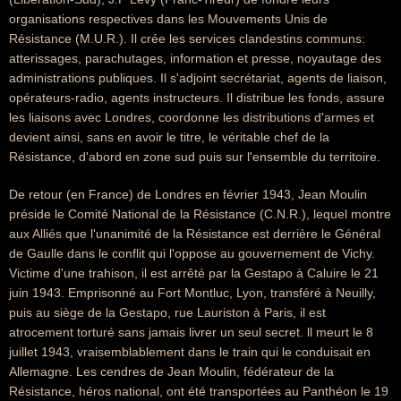
organisations respectives dans les Mouvements Unis de
Résistance (M.U.R.). Il crée les services clandestins communs:
atterissages, parachutages, information et presse, noyautage des
administrations publiques. Il s'adjoint secrétariat, agents de liaison,
opérateurs-radio, agents instructeurs. Il distribue les fonds, assure
les liaisons avec Londres, coordonne les distributions d'armes et
devient ainsi, sans en avoir le titre, le véritable chef de la
Résistance, d'abord en zone sud puis sur l'ensemble du territoire.
De retour (en France) de Londres en février 1943, Jean Moulin
préside le Comité National de la Résistance (C.N.R.), lequel montre
aux Alliés que l'unanimité de la Résistance est derrière le Général
de Gaulle dans le conflit qui l'oppose au gouvernement de Vichy.
Victime d'une trahison, il est arrêté par la Gestapo à Caluire le 21
juin 1943. Emprisonné au Fort Montluc, Lyon, transféré à Neuilly,
puis au siège de la Gestapo, rue Lauriston à Paris, il est
atrocement torturé sans jamais livrer un seul secret. ll meurt le 8
juillet 1943, vraisemblablement dans le train qui le conduisait en
Allemagne. Les cendres de Jean Moulin, fédérateur de la
Résistance, héros national, ont été transportées au Panthéon le 19