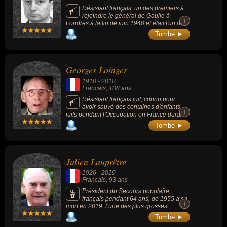
Résistant français, un des premiers à
rejoindre le général de Gaulle à
+
+
Londres à la fin de juin 1940 et était l'un des
derniers Compagnons de la Libération
Tombe ►
encore vivants.
Georges Loinger
1910
-
2018
Francais
, 108 ans
Résistant français juif, connu pour
avoir sauvé des centaines d'enfants
+
+
juifs pendant l'Occupation en France durant
la Seconde Guerre mondiale.
Tombe ►
Julien Lauprêtre
1926
-
2019
Francais
, 93 ans
Président du Secours populaire
français pendant 64 ans, de 1955 à sa
+
+
mort en 2019, l’une des plus grosses
associations françaises depuis plus de 60
Tombe ►
ans. Figure du milieu caritatif français, il était