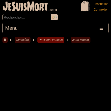
JeSuisMort
Inscription
.com
Connexion
Menu
►
Cimetière
►
Résistant francais
►
Jean Moulin