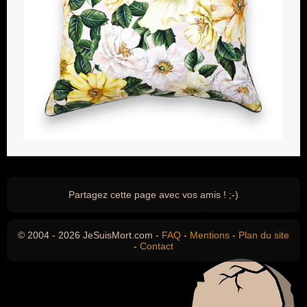
Partagez cette page avec vos amis ! ;-)
© 2004 - 2026 JeSuisMort.com -
FAQ
-
Mentions
-
Plan du site
-
Contact