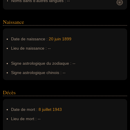
Noms dans d'autres langues :
--
+
+
Homonymes :
0
(aucun)
Naissance
Nom de famille :
Moulin
Pseudonyme :
--
Date de naissance :
20 juin
1899
Surnom :
--
Lieu de naissance :
--
Erreurs d'écriture :
j.moulin, jmoulin, j moulin, jen moulin
Signe astrologique du zodiaque :
--
Signe astrologique chinois :
--
Décès
Date de mort :
8 juillet
1943
Lieu de mort :
--