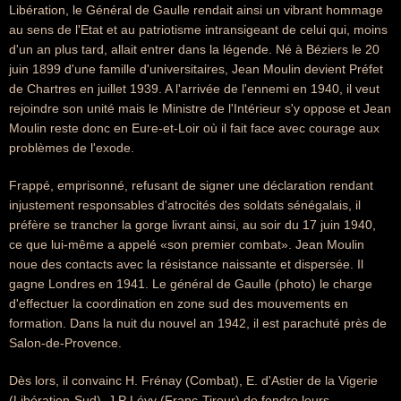
Libération, le Général de Gaulle rendait ainsi un vibrant hommage
au sens de l'Etat et au patriotisme intransigeant de celui qui, moins
d'un an plus tard, allait entrer dans la légende. Né à Béziers le 20
juin 1899 d'une famille d'universitaires, Jean Moulin devient Préfet
de Chartres en juillet 1939. A l'arrivée de l'ennemi en 1940, il veut
rejoindre son unité mais le Ministre de l'Intérieur s'y oppose et Jean
Moulin reste donc en Eure-et-Loir où il fait face avec courage aux
problèmes de l'exode.
Frappé, emprisonné, refusant de signer une déclaration rendant
injustement responsables d'atrocités des soldats sénégalais, il
préfère se trancher la gorge livrant ainsi, au soir du 17 juin 1940,
ce que lui-même a appelé «son premier combat». Jean Moulin
noue des contacts avec la résistance naissante et dispersée. Il
gagne Londres en 1941. Le général de Gaulle (photo) le charge
d'effectuer la coordination en zone sud des mouvements en
formation. Dans la nuit du nouvel an 1942, il est parachuté près de
Salon-de-Provence.
Dès lors, il convainc H. Frénay (Combat), E. d'Astier de la Vigerie
(Libération-Sud), J.P Lévy (Franc-Tireur) de fondre leurs