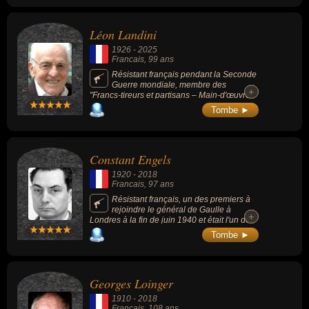
le territoire du côté de la France libre dès
qu'il entend l'appel du 18 juin 1940 du
général de Gaulle.
Léon Landini
1926
-
2025
Francais
, 99 ans
Résistant français pendant la Seconde
Guerre mondiale, membre des
+
+
"Francs-tireurs et partisans – Main-d'œuvre
immigrée" (FTP-MOI), connu comme militant
Tombe ►
communiste et témoin actif de la mémoire de
la Résistance.
Constant Engels
1920
-
2018
Francais
, 97 ans
Résistant français, un des premiers à
rejoindre le général de Gaulle à
+
+
Londres à la fin de juin 1940 et était l'un des
derniers Compagnons de la Libération
Tombe ►
encore vivants.
Georges Loinger
1910
-
2018
Francais
, 108 ans