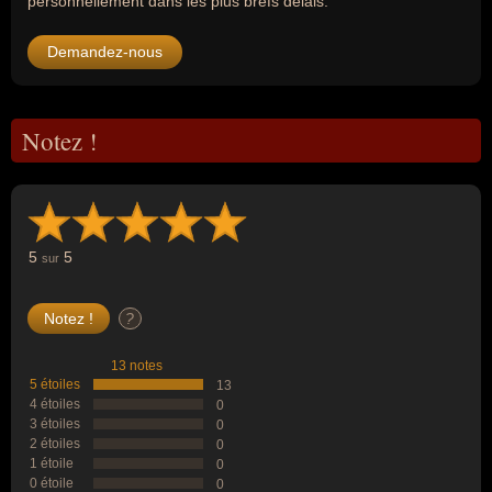
personnellement dans les plus brefs délais.
Demandez-nous
Notez !
5
5
sur
?
13 notes
5 étoiles
13
4 étoiles
0
3 étoiles
0
2 étoiles
0
1 étoile
0
0 étoile
0