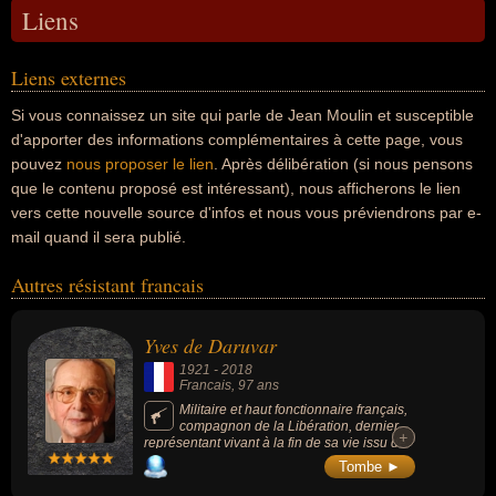
Liens
Liens externes
Si vous connaissez un site qui parle de Jean Moulin et susceptible
d'apporter des informations complémentaires à cette page, vous
pouvez
nous proposer le lien
. Après délibération (si nous pensons
que le contenu proposé est intéressant), nous afficherons le lien
vers cette nouvelle source d'infos et nous vous préviendrons par e-
mail quand il sera publié.
Autres résistant francais
Yves de Daruvar
1921
-
2018
Francais
, 97 ans
Militaire et haut fonctionnaire français,
compagnon de la Libération, dernier
+
+
représentant vivant à la fin de sa vie issu de
2e Division blindée du général Leclerc. A sa
Tombe ►
mort, il ne reste que 5 compagnons de la
Libération encore en vie.