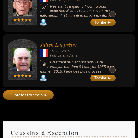
Résistant français juif, connu pour
avoir sauvé des centaines d'enfants
+
+
juifs pendant l'Occupation en France durant
la Seconde Guerre mondiale.
Tombe ►
Julien Lauprêtre
1926
-
2019
Francais
, 93 ans
Président du Secours populaire
français pendant 64 ans, de 1955 à sa
+
+
mort en 2019, l’une des plus grosses
associations françaises depuis plus de 60
Tombe ►
ans. Figure du milieu caritatif français, il était
également un ancien résistant décoré de la
Légion d’honneur en 2017.
11 préfet francais ►
Coussins d'Exception