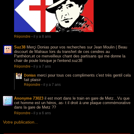
Répondre
-
il y a 8 ans
Suz38
Merçi Donias pour vos recherches sur Jean Moulin ( Beau
discourt de Malraux lors du transfert de ces cendres au
Panthéon,et ce merveilleux chant des partisans qui me donne la
chair de poule lorsque je l'entend.suz38
Répondre
-
il y a 7 ans
merci pour tous ces compliments c'est très gentil cela
Donias
fait plaisir
Répondre
-
il y a 7 ans
Anonyme 73023
il est mort dans le train en gare de Metz...Vu que
cet homme est un héros, as- t il droit à une plaque commémorative
dans la gare de Metz ??
Répondre
-
il y a 6 ans
Votre publication...