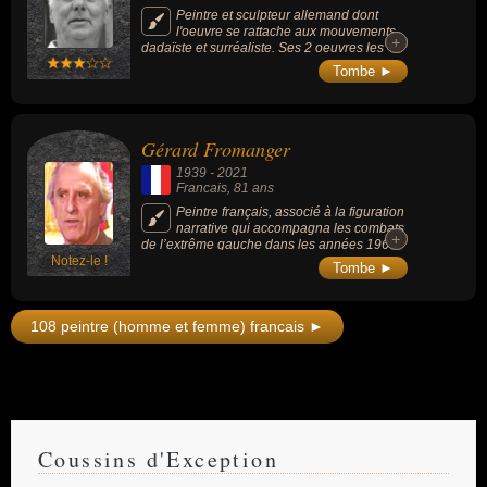
Peintre et sculpteur allemand dont
l'oeuvre se rattache aux mouvements
+
+
dadaïste et surréaliste. Ses 2 oeuvres les +
connues sont « Le Rossignol chinois »
Tombe ►
(1920, photomontage) et « L'Éléphant de
Célèbes » (1921, tableau).
Gérard Fromanger
1939
-
2021
Francais
, 81 ans
Peintre français, associé à la figuration
narrative qui accompagna les combats
+
+
de l’extrême gauche dans les années 1960
Notez-le !
et 1970.
Tombe ►
108 peintre (homme et femme) francais ►
Coussins d'Exception