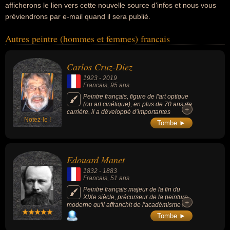
afficherons le lien vers cette nouvelle source d'infos et nous vous
préviendrons par e-mail quand il sera publié.
Autres peintre (hommes et femmes) francais
Carlos Cruz-Diez
1923
-
2019
Francais
, 95 ans
Peintre français, figure de l'art optique
(ou art cinétique), en plus de 70 ans de
+
+
carrière, il a développé d’importantes
Notez-le !
recherches sur la couleur et ses oeuvres
Tombe ►
sont exposées dans les plus grands musées
du monde.
Edouard Manet
1832
-
1883
Francais
, 51 ans
Peintre français majeur de la fin du
XIXe siècle, précurseur de la peinture
+
+
moderne qu'il affranchit de l'académisme (à
tort considéré comme l'un des pères de
Tombe ►
l'impressionnisme duquel il se différencie par
une facture soucieuse du réel qui n'utilise