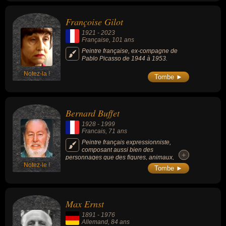
pas, ou peu, les nouvelles techniques de la
couleur et le traitement particulier de la
Françoise Gilot
lumière). Ses peintures les plus célèbres
sont « Le Déjeuner sur l'herbe » (1862) ou «
1921
-
2023
Olympia » (1863).
Française
, 101 ans
Peintre française, ex-compagne de
Pablo Picasso de 1944 à 1953.
Notez-la !
Tombe ►
Bernard Buffet
1928
-
1999
Francais
, 71 ans
Peintre français expressionniste,
composant aussi bien des
+
+
personnages que des figures, animaux,
Notez-le !
nus... et dont les tableaux les plus connues
Tombe ►
sont « Tête de Clown » (1950), « Femme au
poêle » (1947) ou « La casserole rouge »
(1951).
Max Ernst
1891
-
1976
Allemand
, 84 ans