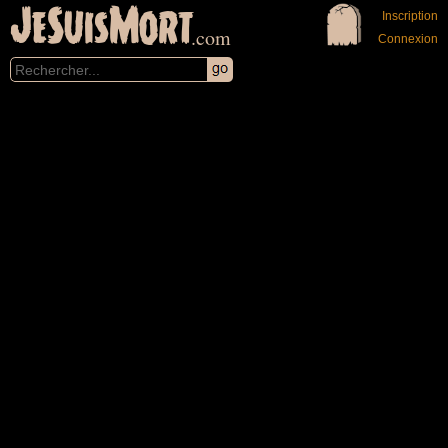
JeSuisMort
Inscription
.com
Connexion