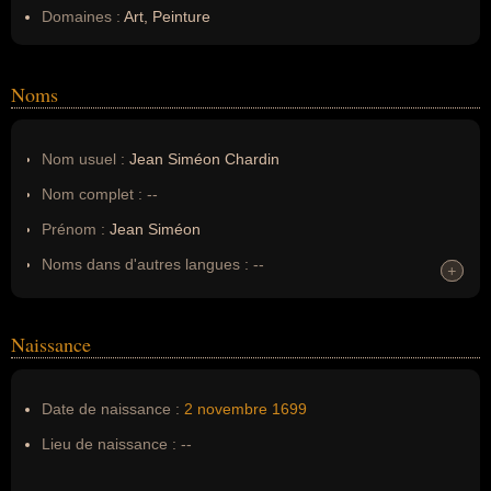
Domaines :
Art, Peinture
Noms
Nom usuel :
Jean Siméon Chardin
Nom complet :
--
Prénom :
Jean Siméon
Noms dans d'autres langues :
--
+
+
Homonymes :
0
(aucun)
Naissance
Nom de famille :
Chardin
Pseudonyme :
--
Date de naissance :
2 novembre
1699
Surnom :
--
Lieu de naissance :
--
Erreurs d'écriture :
Jean Baptiste Siméon Chardin