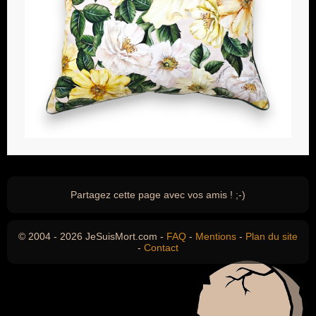
Partagez cette page avec vos amis ! ;-)
© 2004 - 2026 JeSuisMort.com -
FAQ
-
Mentions
-
Plan du site
-
Contact