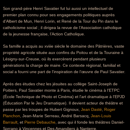
Son grand-père Henri Savatier fut lui aussi un intellectuel de
premier plan connu pour ses engagements politiques auprès
d'Albert de Mun, Henri Lorin, et René de la Tour du Pin dans le
catholicisme social ; il dirigea la revue de l’Association catholique
de la jeunesse française, l’Action Catholique.
Sa famille a acquis au xviiie siècle le domaine des Pâtrières, vaste
propriété agricole située aux confins du Poitou et de la Touraine à
Lésigny-sur-Creuse, où ils exercèrent pendant plusieurs
générations la charge de maire. Ce contexte régional, familial et
social a fourni une part de l'inspiration de l’œuvre de Paul Savatier.
Après des études chez les jésuites au collège Saint-Joseph de
Poitiers, Paul Savatier monte à Paris, étudie le cinéma à l'ETPC
(École Technique de Photo et Cinéma) et l'art dramatique à l'EPJD
(Éducation Par le Jeu Dramatique). Il devient acteur de théâtre et
passe par les troupes de Hubert Gignoux,
Jean Dasté
,
Roger
Planchon
, Jean-Marie Serreau, André Barsacq,
Jean-Louis
Barrault
, et
Pierre Debauche
, avec qui il fonde les théâtres Daniel-
Sorrano à Vincennes et Des Amandiers à Nanterre.