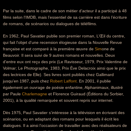
Par la suite, dans le cadre de son métier d’acteur il a participé à 48
films selon l'IMDB, mais l’essentiel de sa carrière est dans l’écriture
de romans, de scénarios ou dialogues de téléfilms.
En 1962, Paul Savatier publie son premier roman, L’Œil du centre,
qui fait l'objet d'une recension élogieuse dans la Nouvelle Revue
française et est comparé à la première œuvre de
Sim
one de
Beauvoir. Il sera suivi de 9 autres romans et nouvelles. Deux
d'entre eux ont reçu des prix (Le Ravisseur, 1979, Prix Valentine de
Volmar; Le Photographe, 1983, Prix Ève Delacroix ainsi que le prix
des lectrices de Elle). Ses livres sont publiés chez Gallimard
jusqu'en 1987, puis chez
Robert Laffont
. En 2001, il publie
également un ouvrage de poésie enfantine, Alphanimaux, illustré
par Paule
Charlemagne
et Florence Guiraud (Éditions du Sorbier,
2001), à la qualité remarquée et souvent repris sur internet.
Dès 1975, Paul Savatier s’intéresse à la télévision en écrivant des
scénarios, ou en adaptant des romans pour lesquels il écrit les
dialogues. Il a ainsi l’occasion de travailler avec des réalisateurs de