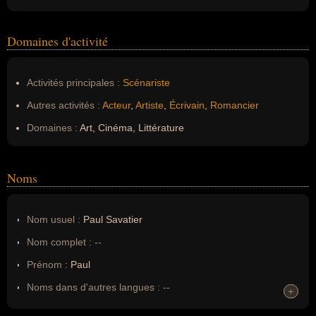
Domaines d'activité
Activités principales :
Scénariste
Autres activités :
Acteur
,
Artiste
,
Écrivain
,
Romancier
Domaines :
Art, Cinéma, Littérature
Noms
Nom usuel :
Paul Savatier
Nom complet :
--
Prénom :
Paul
Noms dans d'autres langues :
--
+
+
Homonymes :
0
(aucun)