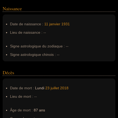
Naissance
Nom de famille :
Savatier
Pseudonyme :
--
Date de naissance :
11 janvier
1931
Surnom :
--
Lieu de naissance :
--
Erreurs d'écriture :
--
Signe astrologique du zodiaque :
--
Signe astrologique chinois :
--
Décès
Date de mort :
Lundi
23 juillet
2018
Lieu de mort :
--
Âge de mort :
87 ans