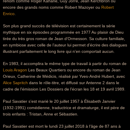
renom comme Roger Kahane, Guy Jorré, Jean Kerchbron ou
encore des grands noms comme Robert Mazoyer ou
Robert
Enrico
.
Son plus grand succès de télévision est certainement la série
mythique en six épisodes programmée en 1977 Au plaisir de Dieu
tirée du très gros roman de Jean d’Ormesson. Sa culture familiale,
en symbiose avec celle de l’auteur lui permet d’écrire des dialogues
illustrant parfaitement le long livre qui n'en comportait aucun.
En 1983, il accomplira le même type de travail à partir du roman de
Louis Aragon
Les Beaux Quartiers ou encore du roman de Jean
Orieux, Catherine de Médicis, réalisé par Yves-André Hubert, avec
Alice Sapritch
dans le rôle-titre, et diffusé sur Antenne 2 dans le
cadre de l'émission Les Dossiers de l'écran les 18 et 19 avril 1989.
Paul Savatier s’est marié le 20 juillet 1957 à Élisabeth Janvier
(1932-1991) comédienne, traductrice et dramaturge, il est père de
trois enfants : Tristan, Anne et Sébastien.
Paul Savatier est mort le lundi 23 juillet 2018 à l'âge de 87 ans à