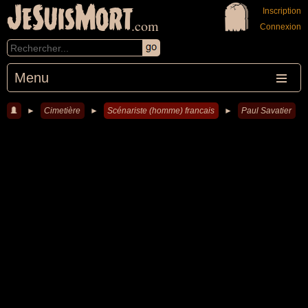
JeSuisMort
Inscription
.com
Connexion
Menu
►
Cimetière
►
Scénariste (homme) francais
►
Paul Savatier