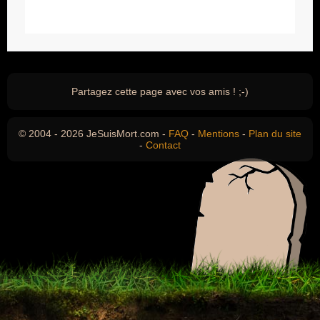
Partagez cette page avec vos amis ! ;-)
© 2004 - 2026 JeSuisMort.com -
FAQ
-
Mentions
-
Plan du site
-
Contact