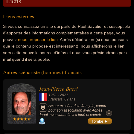
Liens
Liens externes
Si vous connaissez un site qui parle de Paul Savatier et susceptible
d'apporter des informations complémentaires à cette page, vous
pouvez
nous proposer le lien
. Après délibération (si nous pensons
que le contenu proposé est intéressant), nous afficherons le lien
vers cette nouvelle source d'infos et nous vous préviendrons par e-
mail quand il sera publié.
Autres scénariste (hommes) francais
Jean-Pierre Bacri
1951
-
2021
Francais
, 69 ans
Acteur et scénariste français, connu
pour son association avec Agnès
+
+
Jaoui, avec laquelle il a joué et coécrit
plusieurs pièces de théâtre et films. Il a aussi
Tombe ►
collaboré à plusieurs reprises avec les
réalisateurs Cédric Klapisch, Alain Chabat,
Alain Resnais, Claude Berri et Pascal