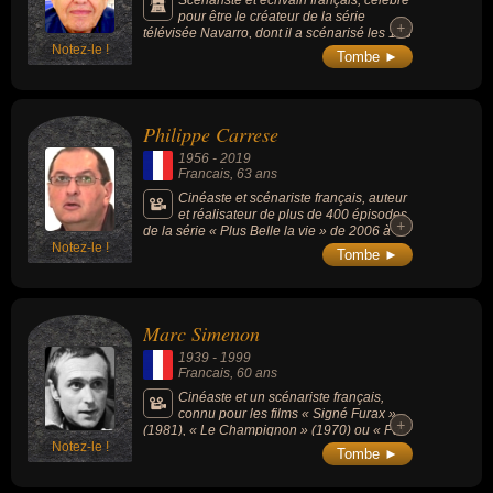
pour être le créateur de la série
+
+
télévisée Navarro, dont il a scénarisé les 108
Notez-le !
épisodes avec Roger Hanin dans le rôle-
Tombe ►
titre.
Philippe Carrese
1956
-
2019
Francais
, 63 ans
Cinéaste et scénariste français, auteur
et réalisateur de plus de 400 épisodes
+
+
de la série « Plus Belle la vie » de 2006 à
Notez-le !
2019.
Tombe ►
Marc Simenon
1939
-
1999
Francais
, 60 ans
Cinéaste et un scénariste français,
connu pour les films « Signé Furax »
+
+
(1981), « Le Champignon » (1970) ou « Par
Notez-le !
le sang des autres » (1974).
Tombe ►