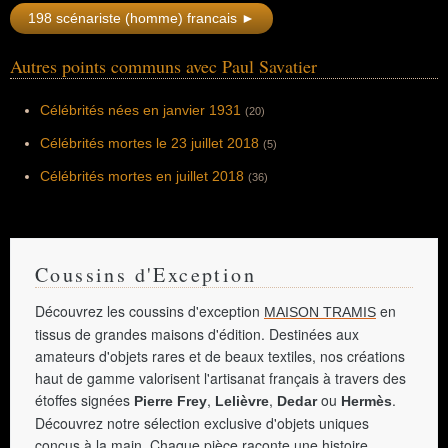
198 scénariste (homme) francais ►
Autres points communs avec Paul Savatier
Célébrités nées en janvier 1931
(20)
Célébrités mortes le 23 juillet 2018
(5)
Célébrités mortes en juillet 2018
(36)
Coussins d'Exception
Découvrez les coussins d'exception
en
MAISON TRAMIS
tissus de grandes maisons d'édition. Destinées aux
amateurs d'objets rares et de beaux textiles, nos créations
haut de gamme valorisent l'artisanat français à travers des
étoffes signées
,
,
ou
.
Pierre Frey
Lelièvre
Dedar
Hermès
Découvrez notre sélection exclusive d'objets uniques
conçus à la main. Chaque pièce raconte une histoire