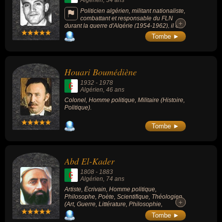
Algérien
, 34 ans
Politicien algérien, militant nationaliste,
combattant et responsable du FLN
+
+
durant la guerre d'Algérie (1954-1962), il est
arrêté, torturé, puis exécuté sans jugement
Tombe ►
par l'armée française durant la bataille
d'Alger en 1957. Considéré comme un «
héros » de la « Révolution algérienne » en
Algérie, plusieurs lieux et édifices
Houari Boumédiène
institutionnels se sont vus attribuer son nom.
1932
-
1978
Algérien
, 46 ans
Colonel, Homme politique, Militaire (Histoire,
Politique).
Tombe ►
Abd El-Kader
1808
-
1883
Algérien
, 74 ans
Artiste, Écrivain, Homme politique,
Philosophe, Poète, Scientifique, Théologien
+
+
(Art, Guerre, Littérature, Philosophie,
Politique, Religion, Science).
Tombe ►