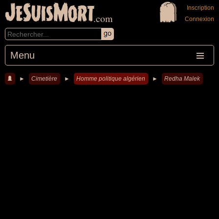
JeSuisMort
Inscription
.com
Connexion
Menu
►
Cimetière
►
Homme politique algérien
►
Redha Malek