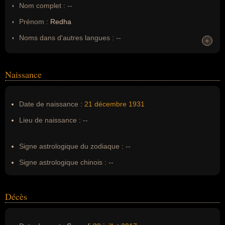
Nom complet :
--
Prénom :
Redha
Noms dans d'autres langues :
--
+
+
Homonymes :
0
(aucun)
Naissance
Nom de famille :
Malek
Pseudonyme :
--
Date de naissance :
21 décembre
1931
Surnom :
--
Lieu de naissance :
--
Erreurs d'écriture :
--
Signe astrologique du zodiaque :
--
Signe astrologique chinois :
--
Décès