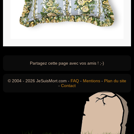
Partagez cette page avec vos amis ! ;-)
© 2004 - 2026 JeSuisMort.com -
FAQ
-
Mentions
-
Plan du site
-
Contact