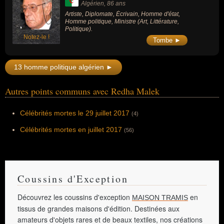
Algérien
, 86 ans
Artiste, Diplomate, Écrivain, Homme d'état,
Homme politique, Ministre (Art, Littérature,
Politique).
Notez-le !
Tombe ►
13 homme politique algérien ►
Autres points communs avec Redha Malek
Célébrités mortes le 29 juillet 2017
(4)
Célébrités mortes en juillet 2017
(56)
Coussins d'Exception
Découvrez les coussins d'exception
en
MAISON TRAMIS
tissus de grandes maisons d'édition. Destinées aux
amateurs d'objets rares et de beaux textiles, nos créations