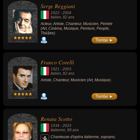
Serge Reggiani
1922
-
2004
Italien
, 82 ans
Acteur, Artiste, Chanteur, Musicien, Peintre
(Art, Cinéma, Musique, Peinture, People,
Théâtre).
Tombe ►
Franco Corelli
1921
-
2003
Italien
, 82 ans
Artiste, Chanteur, Musicien (Art, Musique).
Tombe ►
Renata Scotto
1934
-
2023
Italienne
, 89 ans
Chanteuse d'opéra italienne, soprano,