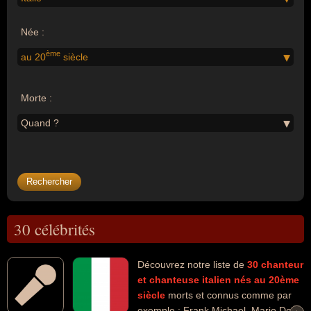
Née :
ème
au 20
siècle
Morte :
Quand ?
30 célébrités
Découvrez notre liste de
30
chanteur
et chanteuse
italien
nés au 20ème
siècle
morts et connus comme par
exemple : Frank Michael, Mario Del