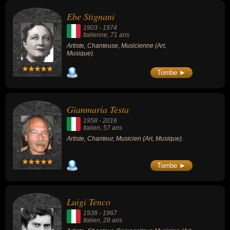
Ebe Stignani
1903
-
1974
Italienne
, 71 ans
Artiste, Chanteuse, Musicienne (Art,
Musique).
Tombe ►
Gianmaria Testa
1958
-
2016
Italien
, 57 ans
Artiste, Chanteur, Musicien (Art, Musique).
Tombe ►
Luigi Tenco
1938
-
1967
Italien
, 28 ans