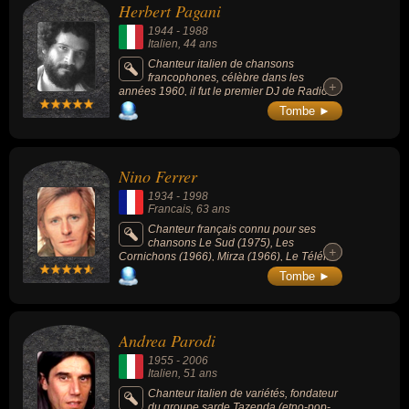
Herbert Pagani
1944
-
1988
Italien
, 44 ans
Chanteur italien de chansons
francophones, célèbre dans les
+
+
années 1960, il fut le premier DJ de Radio
Monte Carlo.
Tombe ►
Nino Ferrer
1934
-
1998
Francais
, 63 ans
Chanteur français connu pour ses
chansons Le Sud (1975), Les
+
+
Cornichons (1966), Mirza (1966), Le Téléfon
(1967) ou La Rua Madureira (1969).
Tombe ►
Andrea Parodi
1955
-
2006
Italien
, 51 ans
Chanteur italien de variétés, fondateur
du groupe sarde Tazenda (etno-pop-