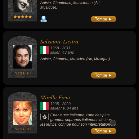
Artiste, Chanteuse, Musicienne (Art,
Musique).
Tombe ►
Salvatore Licitra
1968
-
2011
Italien
, 43 ans
Artiste, Chanteur, Musicien (Art, Musique).
Notez-le !
Tombe ►
Mirella Freni
1935
-
2020
Italienne
, 84 ans
Chanteuse italienne, l'une des plus
grandes sopranos italiennes de tous
+
+
les temps, connue pour son interprétation de
Notez-la !
l'opéra « La Bohème » (de Giacomo
Tombe ►
Puccini).