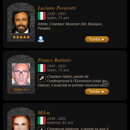
Luciano Pavarotti
1935
-
2007
Italien
, 71 ans
Artiste, Chanteur, Musicien (Art, Musique,
People).
Tombe ►
Franco Battiato
1945
-
2021
Italien
, 76 ans
Chanteur italien, passé de
l’underground à l’Eurovision jusqu’au
+
+
Vatican, il avait été le premier musicien pop
Notez-le !
à jouer pour un pape en 1989.
Tombe ►
Milva
1939
-
2021
Italienne
, 81 ans
Chanteuse italienne, a donné sa voix à