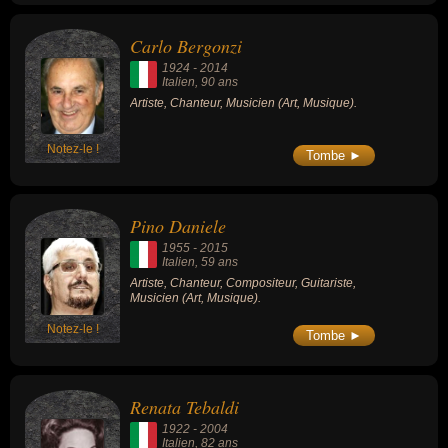
Carlo Bergonzi
1924
-
2014
Italien
, 90 ans
Artiste, Chanteur, Musicien (Art, Musique).
Notez-le !
Tombe ►
Pino Daniele
1955
-
2015
Italien
, 59 ans
Artiste, Chanteur, Compositeur, Guitariste,
Musicien (Art, Musique).
Notez-le !
Tombe ►
Renata Tebaldi
1922
-
2004
Italien
, 82 ans