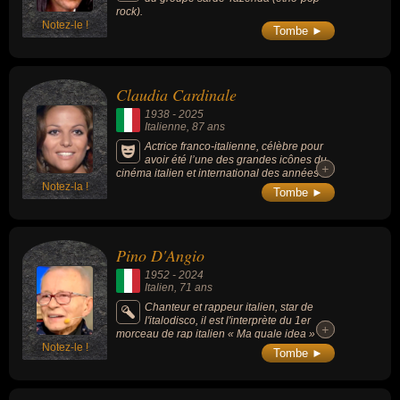
rock).
Notez-le !
Tombe ►
Claudia Cardinale
1938
-
2025
Italienne
, 87 ans
Actrice franco-italienne, célèbre pour
avoir été l’une des grandes icônes du
+
+
cinéma italien et international des années
Notez-la !
1960 et 1970 en jouant dans des chefs-
Tombe ►
d’œuvre comme "Le Guépard", "8½" et "Il
était une fois dans l’Ouest".
Pino D'Angio
1952
-
2024
Italien
, 71 ans
Chanteur et rappeur italien, star de
l'italodisco, il est l'interprète du 1er
+
+
morceau de rap italien « Ma quale idea »
Notez-le !
(1980).
Tombe ►