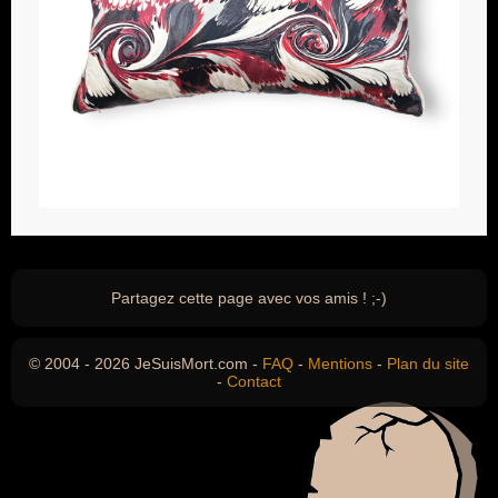
Partagez cette page avec vos amis ! ;-)
© 2004 - 2026 JeSuisMort.com -
FAQ
-
Mentions
-
Plan du site
-
Contact