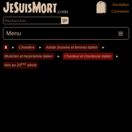
JeSuisMort
Inscription
.com
Connexion
Menu
►
Cimetière
►
Artiste (homme et femme) italien
►
Musicien et musicienne italien
►
Chanteur et chanteuse italien
►
ème
Nés au 20
siècle