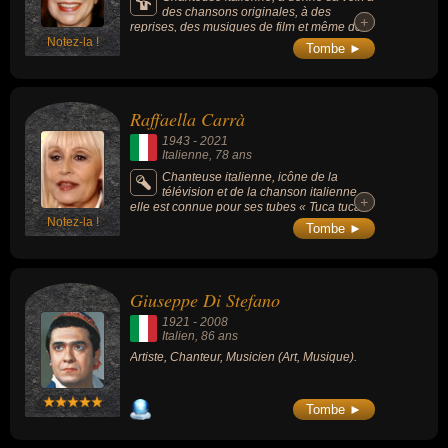
des chansons originales, à des
+
+
reprises, des musiques de film et même des
Notez-la !
opéras de Kurt Weill et de Luciano Berio.
Tombe ►
Elle a vendu plus de 80 millions de disques
au cours de sa carrière et est l'artiste
italienne qui a sorti le plus grand nombre
d'albums : 173 entre les albums studio, les
Raffaella Carrà
albums live et les compilations (au moment
de son décès).
1943
-
2021
Italienne
, 78 ans
Chanteuse italienne, icône de la
télévision et de la chanson italienne,
+
+
elle est connue pour ses tubes « Tuca tuca »
Notez-la !
(1971), ou encore « A far l’amore comincia tu
Tombe ►
» (1976).
Giuseppe Di Stefano
1921
-
2008
Italien
, 86 ans
Artiste, Chanteur, Musicien (Art, Musique).
Tombe ►