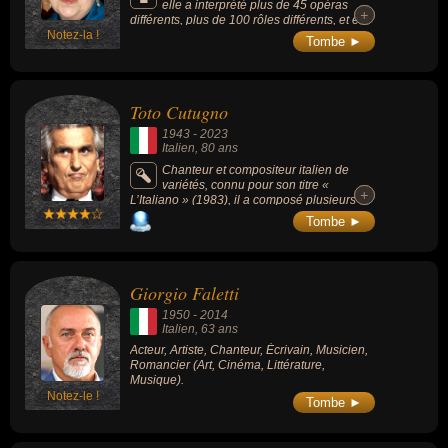
elle a interprété plus de 45 opéras
+
+
différents, plus de 100 rôles différents, et est
Notez-la !
apparue avec les chanteurs les plus
Tombe ►
acclamés du monde.
Toto Cutugno
1943
-
2023
Italien
, 80 ans
Chanteur et compositeur italien de
variétés, connu pour son titre «
+
+
L’Italiano » (1983), il a composé plusieurs
titres marquants de la musique française
Tombe ►
comme « Laissez-moi danser » (1979, de
Dalida), « En chantant » (1978, de Michel
Sardou) ou encore « Derrière l’amour »
(1976, de Johnny Hallyday).
Giorgio Faletti
1950
-
2014
Italien
, 63 ans
Acteur, Artiste, Chanteur, Écrivain, Musicien,
Romancier (Art, Cinéma, Littérature,
Musique).
Notez-le !
Tombe ►