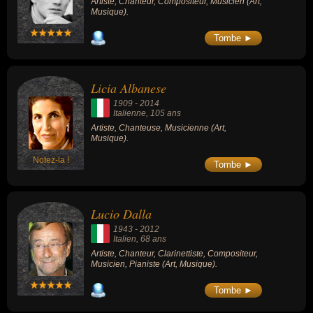
Artiste, Chanteur, Compositeur, Musicien (Art,
Musique).
Tombe ►
Licia Albanese
1909
-
2014
Italienne
, 105 ans
Artiste, Chanteuse, Musicienne (Art,
Musique).
Notez-la !
Tombe ►
Lucio Dalla
1943
-
2012
Italien
, 68 ans
Artiste, Chanteur, Clarinettiste, Compositeur,
Musicien, Pianiste (Art, Musique).
Tombe ►