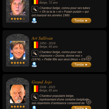
Belge
, 72 ans
Chanteur belge, connu pour ses tubes
« Oh la la la » et « Putain putain » qui
ont marqué les années 1980.
Tombe ►
Art Sullivan
1950
-
2019
Belge
, 69 ans
Chanteur belge, connu pour ses
chansons « Donne, donne moi »
+
+
(1974), « Petite fille aux yeux bleus » (1973)
ou « Une larme d'amour » (1973).
Tombe ►
Grand Jojo
1936
-
2021
Belge
, 85 ans
Chanteur populaire belge,
représentant d'une certaine belgitude,
+
+
son répertoire d’ambiance comprend de
multiples titres emblématiques, tels que «
Tombe ►