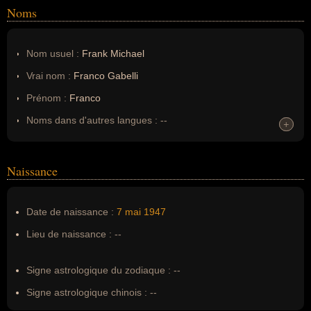
Noms
Nom usuel :
Frank Michael
Vrai nom :
Franco Gabelli
Prénom :
Franco
Noms dans d'autres langues :
--
+
+
Homonymes :
0
(aucun)
Naissance
Nom de famille :
Gabelli
Pseudonyme :
Frank Michael
Date de naissance :
7 mai
1947
Surnom :
--
Lieu de naissance :
--
Erreurs d'écriture :
--
Signe astrologique du zodiaque :
--
Signe astrologique chinois :
--