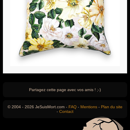
Partagez cette page avec vos amis ! ;-)
© 2004 - 2026 JeSuisMort.com -
FAQ
-
Mentions
-
Plan du site
-
Contact