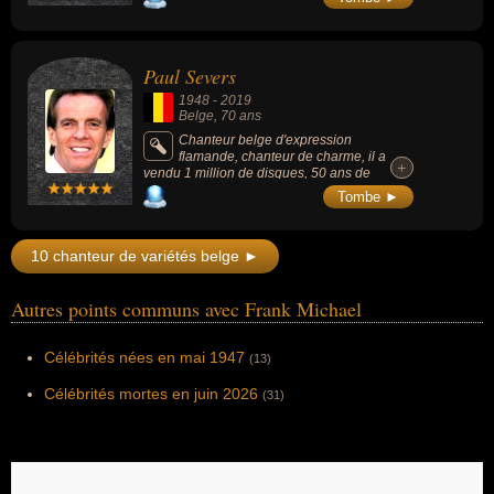
Chef, un p'tit verre, on a soif » (1979), « Jules
César » (1982) et surtout « E viva Mexico »
(1986), qui ont marqué la culture populaire
belge.
Paul Severs
1948
-
2019
Belge
, 70 ans
Chanteur belge d'expression
flamande, chanteur de charme, il a
+
+
vendu 1 million de disques, 50 ans de
carrière en 300 chansons dont « Zeg 'ns
Tombe ►
Meisje », « Ik ben verliefd op jou » ou « Geen
wonder dat ik ween ».
10 chanteur de variétés belge ►
Autres points communs avec Frank Michael
Célébrités nées en mai 1947
(13)
Célébrités mortes en juin 2026
(31)