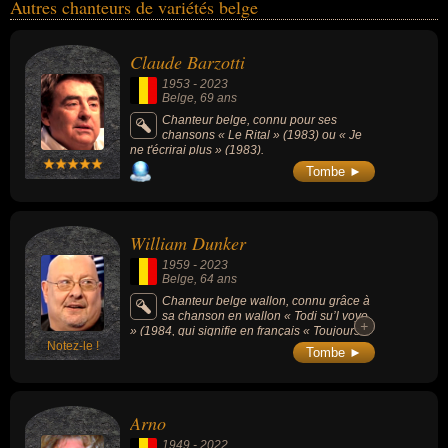
Autres chanteurs de variétés belge
Claude Barzotti
1953
-
2023
Belge
, 69 ans
Chanteur belge, connu pour ses
chansons « Le Rital » (1983) ou « Je
ne t'écrirai plus » (1983).
Tombe ►
William Dunker
1959
-
2023
Belge
, 64 ans
Chanteur belge wallon, connu grâce à
sa chanson en wallon « Todi su’l voye
+
+
» (1984, qui signifie en français « Toujours
Notez-le !
sur la route »).
Tombe ►
Arno
1949
-
2022