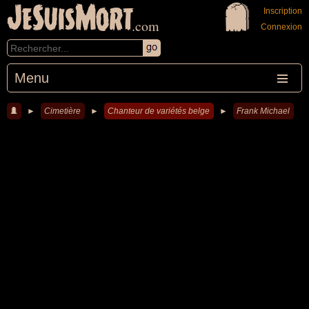
JeSuisMort
Inscription
.com
Connexion
Menu
►
Cimetière
►
Chanteur de variétés belge
►
Frank Michael