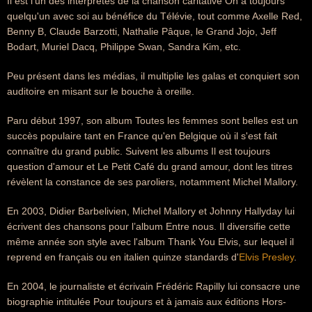
Il est l'un des interprètes de la chanson caritative On a toujours
quelqu'un avec soi au bénéfice du Télévie, tout comme Axelle Red,
Benny B, Claude Barzotti, Nathalie Pâque, le Grand Jojo, Jeff
Bodart, Muriel Dacq, Philippe Swan, Sandra Kim, etc.
Peu présent dans les médias, il multiplie les galas et conquiert son
auditoire en misant sur le bouche à oreille.
Paru début 1997, son album Toutes les femmes sont belles est un
succès populaire tant en France qu'en Belgique où il s'est fait
connaître du grand public. Suivent les albums Il est toujours
question d'amour et Le Petit Café du grand amour, dont les titres
révèlent la constance de ses paroliers, notamment Michel Mallory.
En 2003, Didier Barbelivien, Michel Mallory et Johnny Hallyday lui
écrivent des chansons pour l’album Entre nous. Il diversifie cette
même année son style avec l'album Thank You Elvis, sur lequel il
reprend en français ou en italien quinze standards d'
Elvis Presley
.
En 2004, le journaliste et écrivain Frédéric Rapilly lui consacre une
biographie intitulée Pour toujours et à jamais aux éditions Hors-