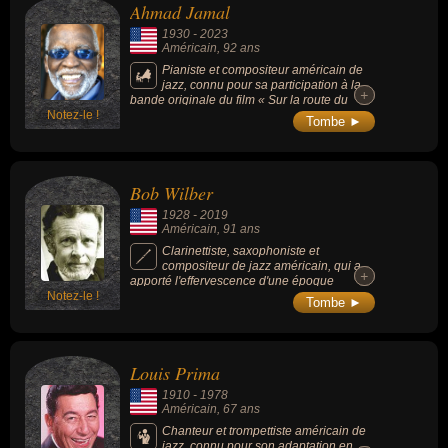
Ahmad Jamal
morceaux durablement appréciés tels « Blue
Rondo a la Turk » (1959), « Take Five »
1930
-
2023
(1959) et « Three to Get Ready » (1959).
Américain
, 92 ans
Pianiste et compositeur américain de
jazz, connu pour sa participation à la
+
+
bande originale du film « Sur la route du
Notez-le !
Madison » (1995, drame romantique de Clint
Tombe ►
Eastwood) et pour avoir influencé le
trompettiste Miles Davis.
Bob Wilber
1928
-
2019
Américain
, 91 ans
Clarinettiste, saxophoniste et
compositeur de jazz américain, qui a
+
+
apporté l'effervescence d'une époque
Notez-le !
révolue à de nouveaux publics. Il a collaboré
Tombe ►
avec de nombreux musiciens parmi les
meilleurs du jazz traditionnel, dont Sidney
Bechet, Benny Goodman et le tromboniste
Jack Teagarden.
Louis Prima
1910
-
1978
Américain
, 67 ans
Chanteur et trompettiste américain de
jazz, connu pour son adaptation en