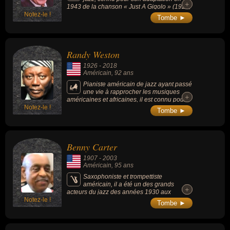
+
+
1943 de la chanson « Just A Gigolo » (1928,
Notez-le !
Leonello Casucci), mais aussi « I Wan'na Be
Tombe ►
Like You » ou « Bouna sera ». Épouse les
tendances musicales de son temps, il a,
dans chacune de ces explorations
musicales, fait preuve d'une exubérante
Randy Weston
personnalité mélodieuse. Il a aussi collaboré
à la réalisation de plusieurs films de Disney
1926
-
2018
en tant qu'acteur et doubleur.
Américain
, 92 ans
Pianiste américain de jazz ayant passé
une vie à rapprocher les musiques
+
+
américaines et africaines, il est connu pour
Notez-le !
l'un des standards de jazz comme « Hi Fly »
Tombe ►
(1974). Il a joué avec Duke Ellington,
Thelonious Monk. Randy Weston ou le
saxophoniste de légende Coleman Hawkins.
Benny Carter
1907
-
2003
Américain
, 95 ans
Saxophoniste et trompettiste
américain, il a été un des grands
+
+
acteurs du jazz des années 1930 aux
Notez-le !
années 1990.
Tombe ►