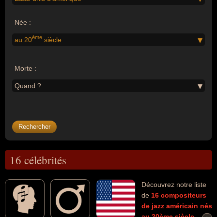
Née :
ème
au 20
siècle
Morte :
Quand ?
16 célébrités
Découvrez notre liste
de
16
compositeurs
de jazz
américain
nés
au 20ème siècle