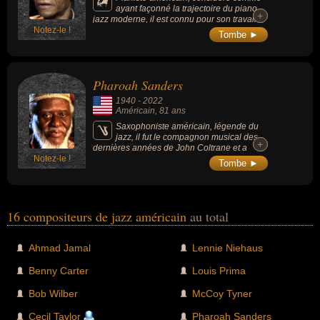
ayant façonné la trajectoire du piano
+
+
jazz moderne, il est connu pour son travail
Notez-le !
au sein du quartet de John Coltrane.
Tombe ►
Pharoah Sanders
1940
-
2022
Américain
, 81 ans
Saxophoniste américain, légende du
jazz, il fut le compagnon musical des
+
+
dernières années de John Coltrane et a
Notez-le !
embrassé l’influence des musiques africaine
Tombe ►
et indienne.
16 compositeurs de jazz américain
au total
Ahmad Jamal
Lennie Niehaus
Benny Carter
Louis Prima
Bob Wilber
McCoy Tyner
Cecil Taylor
Pharoah Sanders