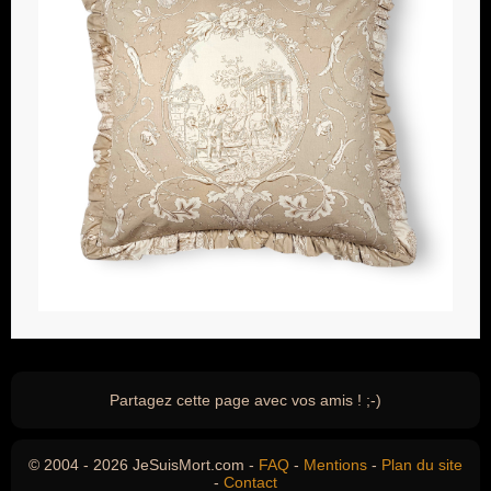
Partagez cette page avec vos amis ! ;-)
© 2004 - 2026 JeSuisMort.com -
FAQ
-
Mentions
-
Plan du site
-
Contact