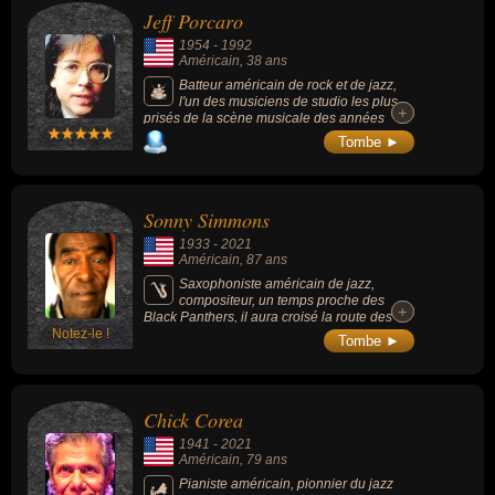
Jeff Porcaro
1954
-
1992
Américain
, 38 ans
Batteur américain de rock et de jazz,
l'un des musiciens de studio les plus
+
+
prisés de la scène musicale des années
1970 avant de fonder en 1976, avec David
Tombe ►
Paich, le groupe rock Toto en 1976 qui
rencontra un important succès international.
Sonny Simmons
1933
-
2021
Américain
, 87 ans
Saxophoniste américain de jazz,
compositeur, un temps proche des
+
+
Black Panthers, il aura croisé la route des
Notez-le !
plus grands, de Coltrane à Rollins.
Tombe ►
Chick Corea
1941
-
2021
Américain
, 79 ans
Pianiste américain, pionnier du jazz