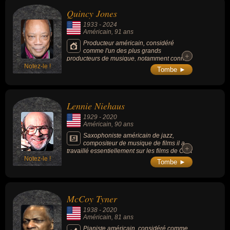
Quincy Jones
1933
-
2024
Américain
, 91 ans
Producteur américain, considéré
comme l'un des plus grands
+
+
producteurs de musique, notamment connu
Notez-le !
pour le trio qu'il forma avec Bruce Swedien
Tombe ►
(ingénieur du son) et Michael Jackson sur
les albums Off the Wall (1979), Thriller
(1982) et Bad (1987). Il a remporté 28
Grammy Awards (pour 80 nominations) ainsi
Lennie Niehaus
qu'un Grammy Legend Award en 1992. Il a
obtenu des succès personnels avec les titres
1929
-
2020
« Soul Bossa Nova » (1962) et « Ai No
Américain
, 90 ans
Corrida » (1981).
Saxophoniste américain de jazz,
compositeur de musique de films il a
+
+
travaillé essentiellement sur les films de Clint
Notez-le !
Eastwood comme « Sur la route de Madison
Tombe ►
» (1995). C'est un représentant du jazz West
Coast.
McCoy Tyner
1938
-
2020
Américain
, 81 ans
Pianiste américain, considéré comme