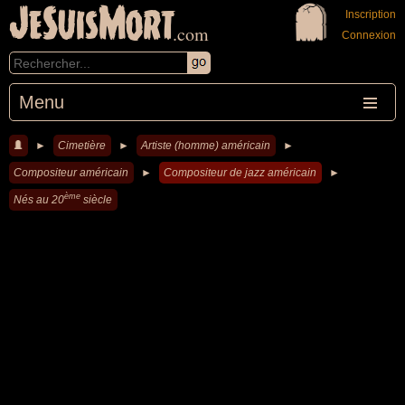
JeSuisMort
Inscription
.com
Connexion
Menu
►
Cimetière
►
Artiste (homme) américain
►
Compositeur américain
►
Compositeur de jazz américain
►
ème
Nés au 20
siècle