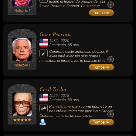
fusion et leader du groupe de jazz
+
+
fusion Return to Forever. En tant que
Notez-le !
membre du groupe de Miles Davis dans les
Tombe ►
années 1960, il a participé à la naissance du
jazz-rock. Il est considéré comme un des
pianistes les plus influents depuis les
années 1970 (avec Herbie Hancock, McCoy
Gary Peacock
Tyner et Keith Jarrett).
1935
-
2020
Américain
, 85 ans
Contrebassiste américain de jazz, il
avait joué avec les plus grands
+
+
musiciens et formé avec le pianiste Keith
Notez-le !
Jarrett et le batteur John Dejohnette un trio
Tombe ►
mémorable.
Cecil Taylor
1929
-
2018
Américain
, 89 ans
Pianiste américain connu pour être un
des créateurs du free jazz avec Ornette
+
+
Coleman, ainsi qu'un pianiste et
improvisateur furieux de jazz.
Tombe ►