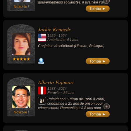
+
+
gouvernements socialistes, il avait été l’un
Notez-le !
des principaux artisans de la fin du groupe
Tombe ►
terroriste ETA.
Jackie Kennedy
1929
-
1994
Américaine
, 64 ans
Conjointe de célébrité (Histoire, Politique).
Tombe ►
Alberto Fujimori
1938
-
2024
Péruvien
, 86 ans
Président du Pérou de 1990 à 2000,
condamné à 25 ans de prison pour
+
+
crimes contre l'humanité et à 8 ans pour
Notez-le !
corruption.
Tombe ►