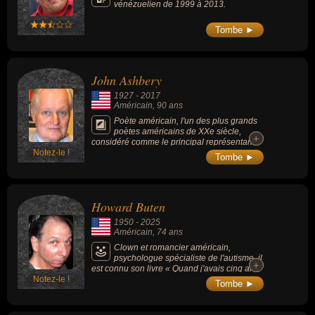
vénézuelien de 1999 à 2013.
Tombe ►
John Ashbery
1927
-
2017
Américain
, 90 ans
Poète américain, l'un des plus grands
poètes américains de XXe siècle,
+
+
considéré comme le principal représentant
Notez-le !
de la poésie de l'École de New-York. Prix
Tombe ►
Pulitzer, auteur de textes avant-gardistes et
expérimentaux, il laisse derrière lui une
trentaine d'ouvrages parfois controversés car
peu accessibles du fait qu'il mélangeait la
Howard Buten
langue de tous les jours et des
considérations élevées.
1950
-
2025
Américain
, 74 ans
Clown et romancier américain,
psychologue spécialiste de l'autisme, il
+
+
est connu son livre « Quand j'avais cinq ans
Notez-le !
je m'ai tué » (1981) et en tant qu'artiste de
Tombe ►
scène, sous les traits de Buffo.