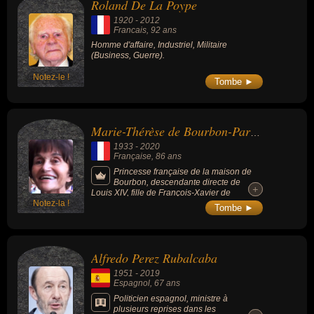
Roland De La Poype
1920
-
2012
Francais
, 92 ans
Homme d'affaire, Industriel, Militaire
(Business, Guerre).
Notez-le !
Tombe ►
Marie-Thérèse de Bourbon-Parme
1933
-
2020
Française
, 86 ans
Princesse française de la maison de
Bourbon, descendante directe de
+
+
Louis XIV, fille de François-Xavier de
Notez-la !
Bourbon-Parme, prétendant au trône
Tombe ►
d'Espagne, et de Madeleine de Bourbon
Busset, duchesse de Parme. Elle est la
filleule de sa tante paternelle, Zita de
Bourbon-Parme, dernière impératrice
Alfredo Perez Rubalcaba
d'Autriche.
1951
-
2019
Espagnol
, 67 ans
Politicien espagnol, ministre à
plusieurs reprises dans les