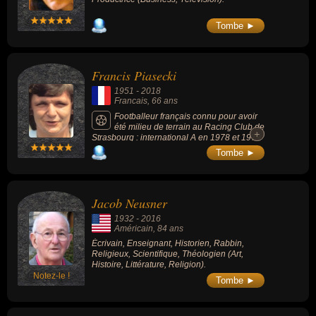
Tombe ►
Francis Piasecki
1951
-
2018
Francais
, 66 ans
Footballeur français connu pour avoir
été milieu de terrain au Racing Club de
+
+
Strasbourg : international A en 1978 et 1979
(3 sélections), Champion de France en 1979
Tombe ►
avec le RC Strasbourg, 478 matches et 96
buts marqués en Division 1.
Jacob Neusner
1932
-
2016
Américain
, 84 ans
Écrivain, Enseignant, Historien, Rabbin,
Religieux, Scientifique, Théologien (Art,
Histoire, Littérature, Religion).
Notez-le !
Tombe ►