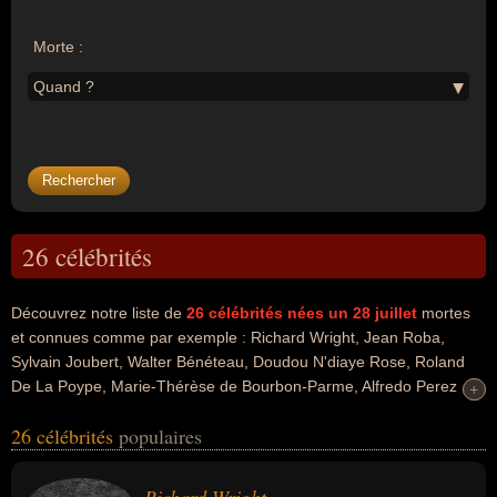
Morte :
Quand ?
26 célébrités
Découvrez notre liste de
26
célébrités nées un 28 juillet
mortes
et connues comme par exemple : Richard Wright, Jean Roba,
Sylvain Joubert, Walter Bénéteau, Doudou N'diaye Rose, Roland
De La Poype, Marie-Thérèse de Bourbon-Parme, Alfredo Perez
+
+
Rubalcaba, Jackie Kennedy, Alberto Fujimori... Ces personnalités
26 célébrités
populaires
peuvent avoir des liens variés dans les domaines de l'art, de la
musique, de la bande dessinée, du dessin, de l'humour, du cinéma,
du doublage, du théâtre, du cyclisme, du cyclisme sur route, du