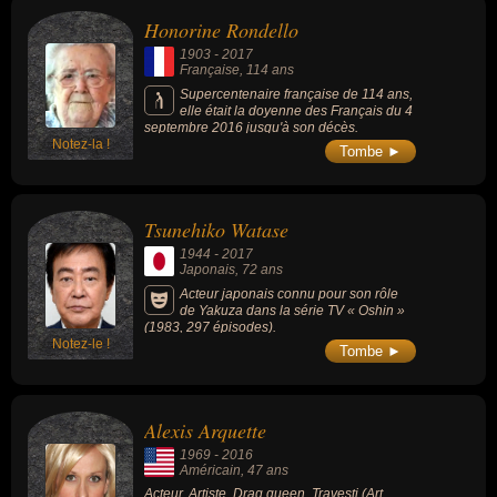
Honorine Rondello
1903
-
2017
Française
, 114 ans
Supercentenaire française de 114 ans,
elle était la doyenne des Français du 4
septembre 2016 jusqu'à son décès.
Notez-la !
Tombe ►
Tsunehiko Watase
1944
-
2017
Japonais
, 72 ans
Acteur japonais connu pour son rôle
de Yakuza dans la série TV « Oshin »
(1983, 297 épisodes).
Notez-le !
Tombe ►
Alexis Arquette
1969
-
2016
Américain
, 47 ans
Acteur, Artiste, Drag queen, Travesti (Art,