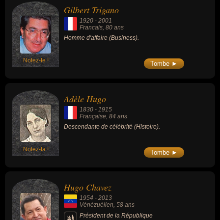
Gilbert Trigano
1920
-
2001
Francais
, 80 ans
Homme d'affaire (Business).
Notez-le !
Tombe ►
Adèle Hugo
1830
-
1915
Française
, 84 ans
Descendante de célébrité (Histoire).
Notez-la !
Tombe ►
Hugo Chavez
1954
-
2013
Vénézuélien
, 58 ans
Président de la République