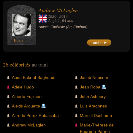
Andrew McLaglen
1920
-
2014
Anglais
, 94 ans
Artiste, Cinéaste (Art, Cinéma).
Notez-le !
Tombe ►
26 célébrités
au total
Abou Bakr al-Baghdadi
Jacob Neusner
Adèle Hugo
Jean Roba
Alberto Fujimori
John Ashbery
Alexis Arquette
Luis Aragones
Alfredo Perez Rubalcaba
Marcel Duchamp
Andrew McLaglen
Marie-Thérèse de
Bourbon-Parme