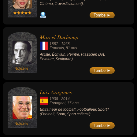
Cinéma, Travestissement).
Tombe ►
Marcel Duchamp
1887
-
1968
Francais
, 81 ans
Artiste, Écrivain, Peintre, Plasticien (Art,
Peinture, Sculpture).
Notez-le !
Tombe ►
Luis Aragones
1938
-
2014
Espagnol
, 75 ans
Entraineur de football, Footballeur, Sportif
(Football, Sport, Sport collectif).
Notez-le !
Tombe ►