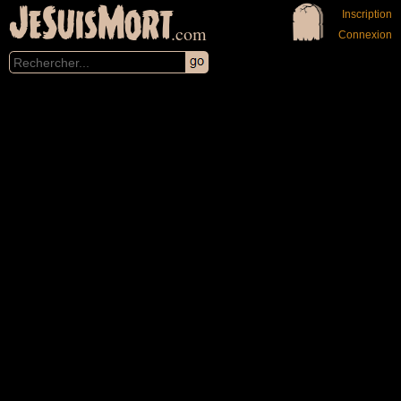
JeSuisMort
Inscription
.com
Connexion