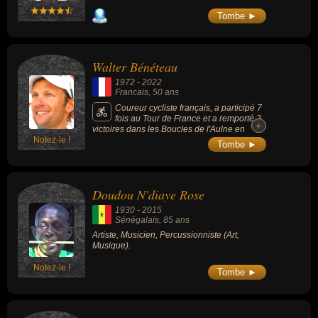
Tombe ►
Walter Bénéteau
1972
-
2022
Francais
, 50 ans
Coureur cycliste français, a participé 7
fois au Tour de France et a remporté 2
+
+
victoires dans les Boucles de l'Aulne en
Notez-le !
2000 et 2003.
Tombe ►
Doudou N'diaye Rose
1930
-
2015
Sénégalais
, 85 ans
Artiste, Musicien, Percussionniste (Art,
Musique).
Notez-le !
Tombe ►