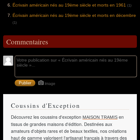
Écrivain américain nés au 19ème siècle et morts en 1961
(1)
Écrivain américain nés au 19ème siècle et morts en décembre
(1)
Commentaires
Image
Coussins d'Exception
Découvrez les coussins d'exception
en
MAISON TRAMIS
tissus de grandes maisons d'édition. Destinées aux
amateurs d'objets rares et de beaux textiles, nos créations
haut de gamme valorisent l'artisanat français à travers des