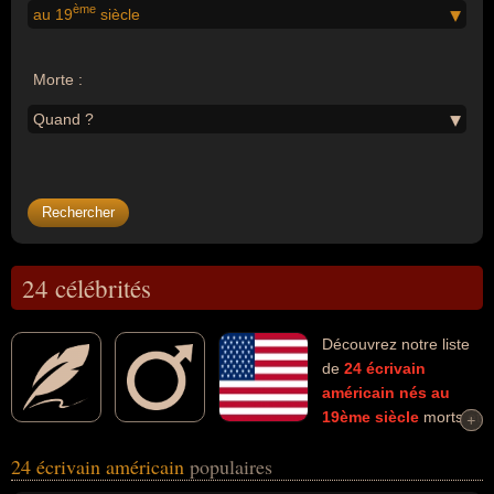
ème
au 19
siècle
Morte :
Quand ?
24 célébrités
Découvrez notre liste
de
24
écrivain
américain
nés au
19ème siècle
morts et
+
+
connus comme par exemple : H.P. Lovecraft, Henry David Thoreau,
24 écrivain américain
populaires
James Oliver Curwood, Francis Scott Fitzgerald, William Faulkner,
Edgar Poe, Ralph Waldo Emerson, Thomas Stearns Eliot, Henry