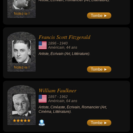
Artiste, Écrivain, Romancier (Art, Littérature).
Notez-le !
Tombe ►
Francis Scott Fitzgerald
1896
-
1940
Américain
, 44 ans
Artiste, Écrivain (Art, Littérature).
Notez-le !
Tombe ►
William Faulkner
1897
-
1962
Américain
, 64 ans
Artiste, Cinéaste, Écrivain, Romancier (Art,
Cinéma, Littérature).
Tombe ►