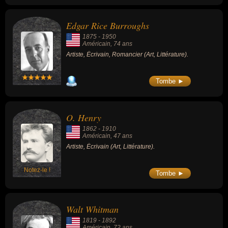
Edgar Rice Burroughs
1875
-
1950
Américain
, 74 ans
Artiste, Écrivain, Romancier (Art, Littérature).
Tombe ►
O. Henry
1862
-
1910
Américain
, 47 ans
Artiste, Écrivain (Art, Littérature).
Notez-le !
Tombe ►
Walt Whitman
1819
-
1892
Américain
, 72 ans