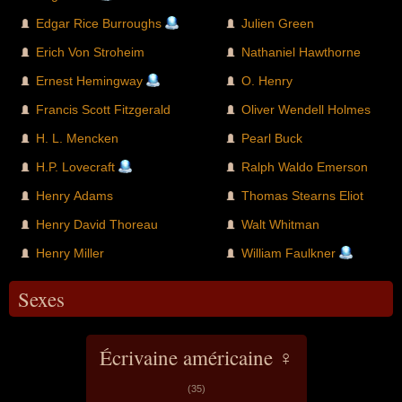
Edgar Rice Burroughs
Julien Green
Erich Von Stroheim
Nathaniel Hawthorne
Ernest Hemingway
O. Henry
Francis Scott Fitzgerald
Oliver Wendell Holmes
H. L. Mencken
Pearl Buck
H.P. Lovecraft
Ralph Waldo Emerson
Henry Adams
Thomas Stearns Eliot
Henry David Thoreau
Walt Whitman
Henry Miller
William Faulkner
Sexes
Écrivaine américaine ♀
(35)