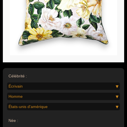
Célébrité :
Écrivain
Homme
États-unis d'amérique
Née :