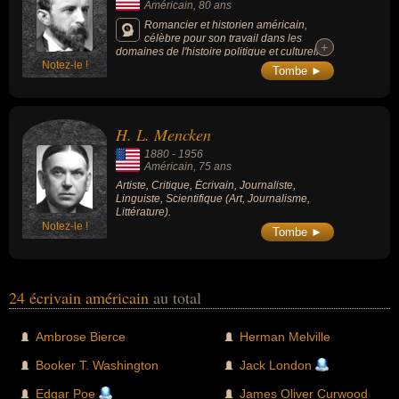
Américain
, 80 ans
Romancier et historien américain,
célèbre pour son travail dans les
+
+
domaines de l'histoire politique et culturelle
Notez-le !
américaine du XIXe siècle et pour son livre
Tombe ►
"The Education of Henry Adams", qui a
remporté le prix Pulitzer en 1919.
H. L. Mencken
1880
-
1956
Américain
, 75 ans
Artiste, Critique, Écrivain, Journaliste,
Linguiste, Scientifique (Art, Journalisme,
Littérature).
Notez-le !
Tombe ►
24 écrivain américain
au total
Ambrose Bierce
Herman Melville
Booker T. Washington
Jack London
Edgar Poe
James Oliver Curwood