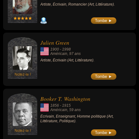
Artiste, Écrivain, Romancier (Art, Littérature).
Tombe ►
Julien Green
1900
-
1998
Américain
, 97 ans
Artiste, Écrivain (Art, Littérature).
Notez-le !
Tombe ►
Booker T. Washington
1856
-
1915
Américain
, 59 ans
Écrivain, Enseignant, Homme politique (Art,
Littérature, Politique).
Notez-le !
Tombe ►