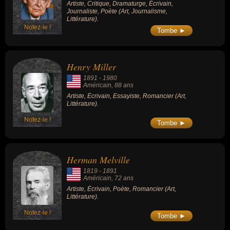
Artiste, Critique, Dramaturge, Écrivain,
Journaliste, Poète (Art, Journalisme,
Littérature).
Notez-le !
Tombe ►
Henry Miller
1891
-
1980
Américain
, 88 ans
Artiste, Écrivain, Essayiste, Romancier (Art,
Littérature).
Notez-le !
Tombe ►
Herman Melville
1819
-
1891
Américain
, 72 ans
Artiste, Écrivain, Poète, Romancier (Art,
Littérature).
Notez-le !
Tombe ►