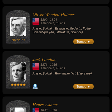
Oliver Wendell Holmes
1809
-
1894
Américain
, 85 ans
Artiste, Écrivain, Essayiste, Médecin, Poète,
Scientifique (Art, Littérature, Science).
Notez-le !
Tombe ►
Jack London
1876
-
1916
Américain
, 40 ans
Artiste, Écrivain, Romancier (Art, Littérature).
Tombe ►
Henry Adams
1838
-
1918