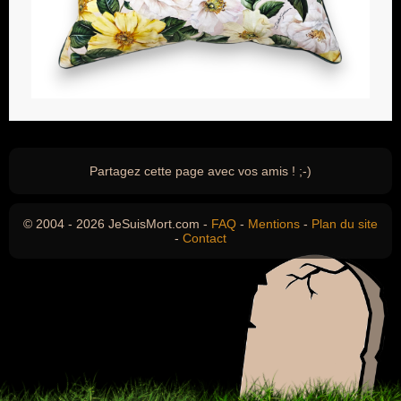
Partagez cette page avec vos amis ! ;-)
© 2004 - 2026 JeSuisMort.com -
FAQ
-
Mentions
-
Plan du site
-
Contact