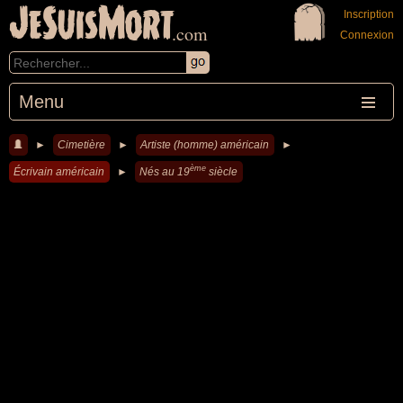
JeSuisMort
Inscription
.com
Connexion
Menu
►
Cimetière
►
Artiste (homme) américain
►
ème
Écrivain américain
►
Nés au 19
siècle