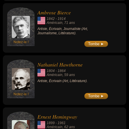
Ambrose Bierce
1842
-
1914
Américain
, 71 ans
Artiste, Écrivain, Journaliste (Art,
Journalisme, Littérature).
Notez-le !
Tombe ►
Nathaniel Hawthorne
1804
-
1864
Américain
, 59 ans
Artiste, Écrivain (Art, Littérature).
Notez-le !
Tombe ►
Ernest Hemingway
1899
-
1961
Américain
, 62 ans