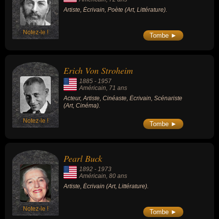
Artiste, Écrivain, Poète (Art, Littérature).
Notez-le !
Tombe ►
Erich Von Stroheim
1885
-
1957
Américain
, 71 ans
Acteur, Artiste, Cinéaste, Écrivain, Scénariste
(Art, Cinéma).
Notez-le !
Tombe ►
Pearl Buck
1892
-
1973
Américain
, 80 ans
Artiste, Écrivain (Art, Littérature).
Notez-le !
Tombe ►