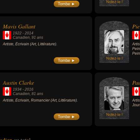
Notez-le !
Tombe ►
Mavis Gallant
Pie
1922
-
2014
Canadien
, 91 ans
Artiste, Écrivain (Art, Littérature).
Arti
Pein
Pein
Notez-le !
Tombe ►
Austin Clarke
Pau
1934
-
2016
Canadien
, 81 ans
Artiste, Écrivain, Romancier (Art, Littérature).
Artis
Jour
Notez-le !
Tombe ►
nadien
au total