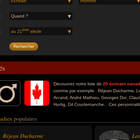
:
Écrivain
Homme
:
Quand ?
ème
:
au 21
siècle
és
Découvrez notre liste de
20
écrivain
canad
comme par exemple : Réjean Ducharme, L
Arcand, André Mathieu, Georges Dor, Claud
Hurtig, Gil Courtemanche... Ces personnali
les domaines de l'art, du cinéma, de la littérature, de la sculpture, du t
nadien
populaires
la science, de l'anthropologie, de l'enseignement, de la politique ou d
té artiste, dramaturge, romancier, scénariste, sculpteur, chanteur, musi
rivain scientifique, enseignant, compositeur, essayiste, homme d'affaire
Réjean Ducharme
Le
ur, homme politique ou nationaliste.