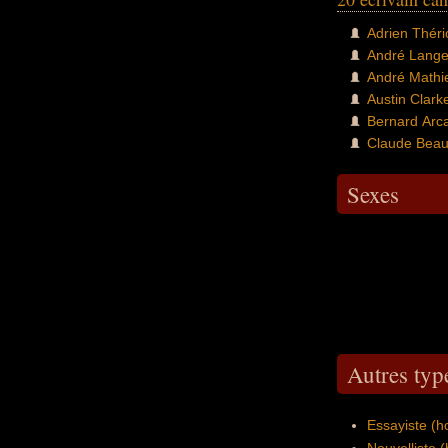
Adrien Théri
André Lange
André Mathi
Austin Clark
Bernard Arc
Claude Beaus
Sexes
Autres type
Essayiste (
Nouvelliste