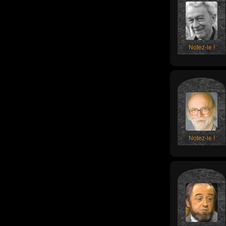
Notez-le !
Notez-le !