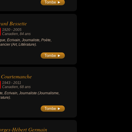
érature, Musique, Théâtre).
Tombe ►
ard Bessette
1920
-
2005
Canadien
, 84 ans
ique, Écrivain, Journaliste, Poète,
ncier (Art, Littérature).
Tombe ►
l Courtemanche
1943
-
2011
Canadien
, 68 ans
ste, Écrivain, Journaliste (Journalisme,
rature).
Tombe ►
orges-Hébert Germain