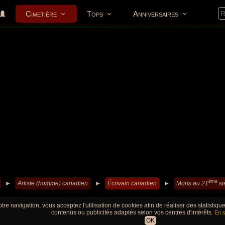
Cimetière
Tops
Anniversaires
ème
►
Artiste (homme) canadien
►
Écrivain canadien
►
Morts au 21
si
tre navigation, vous acceptez l'utilisation de cookies afin de réaliser des statistiq
contenus ou publicités adaptés selon vos centres d'intérêts.
En s
OK