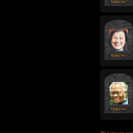
Notez-le !
Notez-le !
Notez-le !
20 écrivain ca