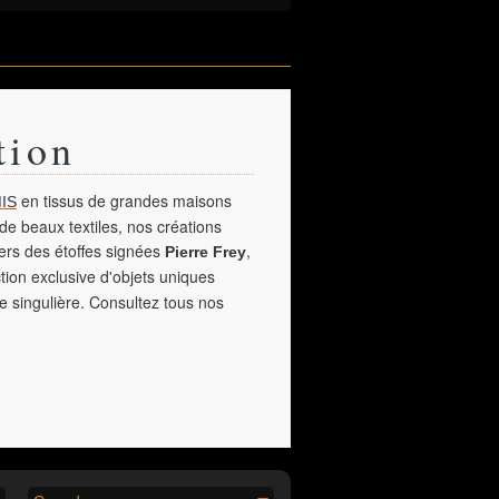
tion
en tissus de grandes maisons
IS
de beaux textiles, nos créations
vers des étoffes signées
,
Pierre Frey
tion exclusive d'objets uniques
e singulière. Consultez tous nos