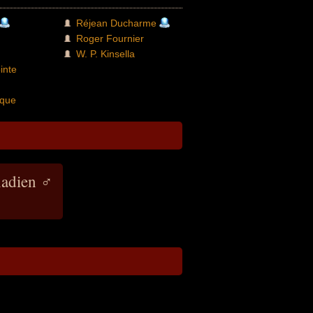
Réjean Ducharme
Roger Fournier
W. P. Kinsella
inte
u
que
nadien ♂