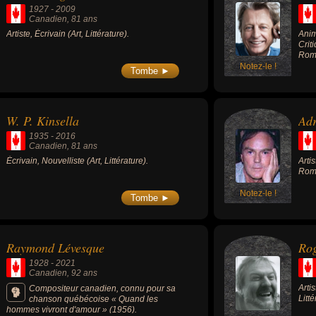
1927
-
2009
Canadien
, 81 ans
Artiste, Écrivain (Art, Littérature).
Anim
Crit
Roma
Litté
Notez-le !
Tombe ►
W. P. Kinsella
Adr
1935
-
2016
Canadien
, 81 ans
Écrivain, Nouvelliste (Art, Littérature).
Arti
Roma
Notez-le !
Tombe ►
Raymond Lévesque
Rog
1928
-
2021
Canadien
, 92 ans
Arti
Compositeur canadien, connu pour sa
Litté
chanson québécoise « Quand les
hommes vivront d'amour » (1956).