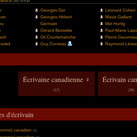
o
Georges Dor
Leonard Cohen
vin
Georges-Hébert
Mavis Gallant
eu
Germain
Mel Hurtig
e
Gérard Bessette
Paul-Marie Lapo
and
Gil Courtemanche
Pierre Gauvrea
oleil
Guy Corneau
Raymond Léves
Écrivaine canadienne ♀
Écrivain ca
(17)
(38)
s d'écrivain
homme) canadien
(6)
 (homme) canadien