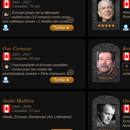
1941
-
2017
Canadien
, 76 ans
Arti
Écrivain phare de la littérature
Roma
québécoise (10 romans) connu pour
+
+
son mythique roman « L'Avalée des avalés »
(1966) et son refus de presque tout contact
Tombe ►
avec le monde extérieur, médias compris.
Guy Corneau
Be
1951
-
2017
Canadien
, 65 ans
Psychanalyste et écrivain canadien
connu pour ses essais de
+
+
psychanalyse comme « Père manquant, fils
cont
manqué », « L'amour en guerre » ou « N'y a-
Notez-le !
Tombe ►
t-il pas d'amour heureux ».
André Mathieu
Ge
1942
-
2009
Canadien
, 67 ans
Artiste, Écrivain, Romancier (Art, Littérature).
Arti
Écri
Musi