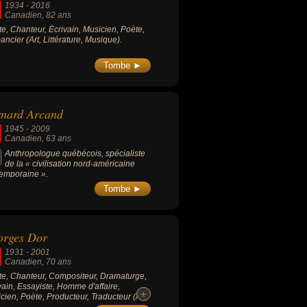
1934
-
2016
Canadien
, 82 ans
ste, Chanteur, Écrivain, Musicien, Poète,
ncier (Art, Littérature, Musique).
Tombe ►
rnard Arcand
1945
-
2009
Canadien
, 63 ans
Anthropologue québécois, spécialiste
de la « civilisation nord-américaine
emporaine ».
Tombe ►
orges Dor
1931
-
2001
Canadien
, 70 ans
ste, Chanteur, Compositeur, Dramaturge,
vain, Essayiste, Homme d'affaire,
+
+
cien, Poète, Producteur, Traducteur (Art,