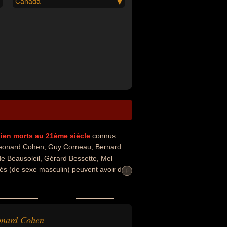
Canada
ien
morts au 21ème siècle
connus
eonard Cohen, Guy Corneau, Bernard
e Beausoleil, Gérard Bessette, Mel
tés (de sexe masculin) peuvent avoir des
+
+
héâtre, de la musique, de la
u journalisme. Ces célébrités peuvent
cien, poète, psychanalyste, scientifique,
, producteur, traducteur, critique,
onard Cohen