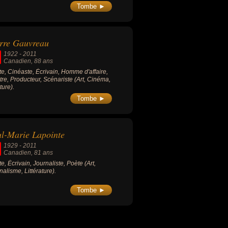
Tombe ►
rre Gauvreau
1922
-
2011
Canadien
, 88 ans
ste, Cinéaste, Écrivain, Homme d'affaire,
tre, Producteur, Scénariste (Art, Cinéma,
ture).
Tombe ►
l-Marie Lapointe
1929
-
2011
Canadien
, 81 ans
te, Écrivain, Journaliste, Poète (Art,
nalisme, Littérature).
Tombe ►