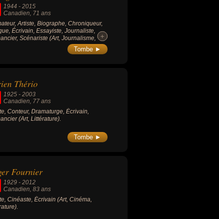
1944
-
2015
Canadien
, 71 ans
ateur, Artiste, Biographe, Chroniqueur,
ique, Écrivain, Essayiste, Journaliste,
+
+
ncier, Scénariste (Art, Journalisme,
rature).
Tombe ►
ien Thério
1925
-
2003
Canadien
, 77 ans
ste, Conteur, Dramaturge, Écrivain,
ncier (Art, Littérature).
Tombe ►
er Fournier
1929
-
2012
Canadien
, 83 ans
ste, Cinéaste, Écrivain (Art, Cinéma,
rature).