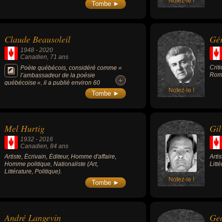
Litt
Notez-le !
Tombe ►
Claude Beausoleil
Gér
1948
-
2020
Canadien
, 71 ans
Crit
Poète québécois, considéré comme «
Roma
l’ambassadeur de la poésie
+
+
québécoise », il a publié environ 60
ouvrages parmi lesquels : « Les Marges du
Notez-le !
Tombe ►
désir » (1977), « Une certaine fin de siècle »
(1982), « Grand hôtel des étrangers »
(1988), « Fureur de Mexico » (1992), «
Lecture des éblouissements » (2004), « La
Mel Hurtig
Gi
blessure du silence » (2009) ou « Un siècle
de poésie mexicaine » (2009).
1932
-
2016
Canadien
, 84 ans
Artiste, Écrivain, Éditeur, Homme d'affaire,
Arti
Homme politique, Nationaliste (Art,
Litté
Littérature, Politique).
Notez-le !
Tombe ►
André Langevin
Ge