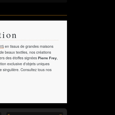
tion
en tissus de grandes maisons
IS
de beaux textiles, nos créations
vers des étoffes signées
,
Pierre Frey
tion exclusive d'objets uniques
e singulière. Consultez tous nos