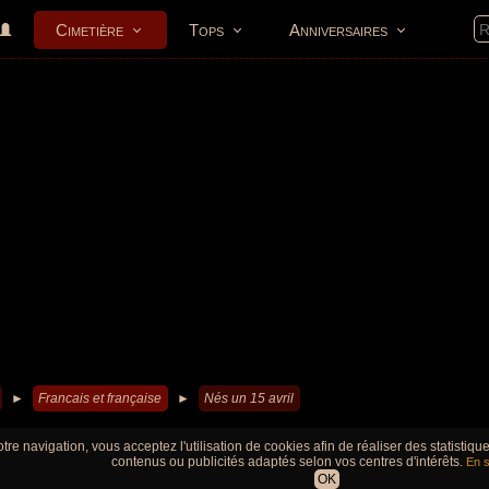
Cimetière
Tops
Anniversaires
►
Francais et française
►
Nés un 15 avril
tre navigation, vous acceptez l'utilisation de cookies afin de réaliser des statistiq
contenus ou publicités adaptés selon vos centres d'intérêts.
En s
OK