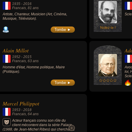
1935
-
2016
Francais
, 81 ans
Artiste, Chanteur, Musicien (Art, Cinéma,
Scie
Musique, Télévision).
Notez-le !
Tombe ►
Alain Millot
Ado
1952
-
2015
Francais
, 63 ans
Homme d'état, Homme politique, Maire
Avoc
(Politique).
loi,
Scie
Tombe ►
Marcel Philippot
1953
-
2018
Francais
, 64 ans
Acteur français connu son rôle du
client mécontent dans la série Palace
+
+
(1988, de Jean-Michel Ribes) qui cherchait à