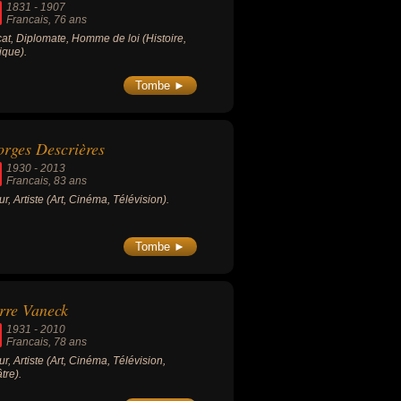
1831
-
1907
Francais
, 76 ans
at, Diplomate, Homme de loi (Histoire,
tique).
Tombe ►
rges Descrières
1930
-
2013
Francais
, 83 ans
ur, Artiste (Art, Cinéma, Télévision).
Tombe ►
rre Vaneck
1931
-
2010
Francais
, 78 ans
ur, Artiste (Art, Cinéma, Télévision,
tre).