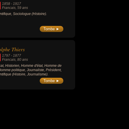
1858
-
1917
Francais
, 59 ans
ntifique, Sociologue (Histoire).
Tombe ►
lphe Thiers
1797
-
1877
Francais
, 80 ans
at, Historien, Homme d'état, Homme de
 Homme politique, Journaliste, Président,
ntifique (Histoire, Journalisme).
Tombe ►