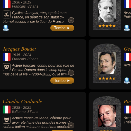
1936
-
2019
Francais
, 83 ans
Avoc
Cycliste français, très populaire en
Poli
France, en dépit de son statut d'«
+
+
éternel second » sur le Tour de France,
épreuve qu'il a courue entre 1962 et 1976,
Tombe ►
qu'il n'a jamais gagnée et au cours de
laquelle il n'a jamais porté le maillot jaune,
mais dont il détient le record de podiums (8,
dont 3 deuxièmes places) et sur lequel il a
Jacques Boudet
Geo
remporté 7 étapes.
1935
-
2024
Francais
, 89 ans
Acte
Acteur français, connu pour son rôle de
Gaston Domert dans le soap opera «
+
+
Plus belle la vie » (2004-2022) ou le film «
Nos jours heureux » (2006, comédie), il a
Tombe ►
joué des seconds rôles pour de nombreux
cinéastes comme Bertrand Blier, Bertrand
Tavernier, Claude Lelouch et Luc Besson.
Claudia Cardinale
Pie
1938
-
2025
Italienne
, 87 ans
Acte
Actrice franco-italienne, célèbre pour
Théâ
avoir été l’une des grandes icônes du
+
+
cinéma italien et international des années