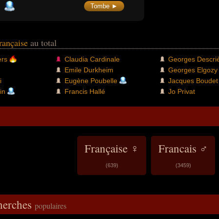
coincer le directeur et ponctuait ses
Tombe ►
apparitions par un « Je l'aurai ! Un jour, je
l'aurai ! » devenu culte.
française
au total
ers
Claudia Cardinale
Georges Descri
Emile Durkheim
Georges Elgozy
i
Eugène Poubelle
Jacques Boudet
in
Francis Hallé
Jo Privat
Française ♀
Francais ♂
(639)
(3459)
cherches
populaires