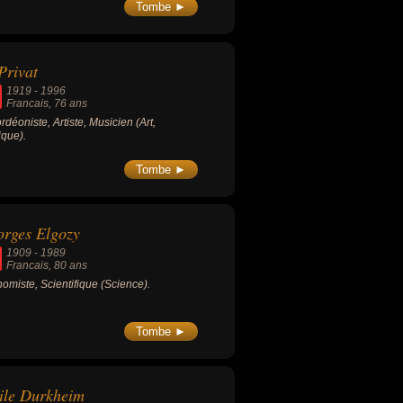
Tombe ►
Privat
1919
-
1996
Francais
, 76 ans
rdéoniste, Artiste, Musicien (Art,
que).
Tombe ►
rges Elgozy
1909
-
1989
Francais
, 80 ans
omiste, Scientifique (Science).
Tombe ►
ile Durkheim