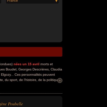
France
nfondues)
nées un 15 avril
morts et
es Boudet, Georges Descrières, Claudia
s Elgozy... Ces personnalités peuvent
 du sport, de l'histoire, de la politique,
+
+
ie, de l'enseignement ou de la science.
omme de loi, acteur, artiste, chanteur,
onnement, écologiste, enseignant, homme
nationalités au moment de leurs morts, ils
ène Poubelle