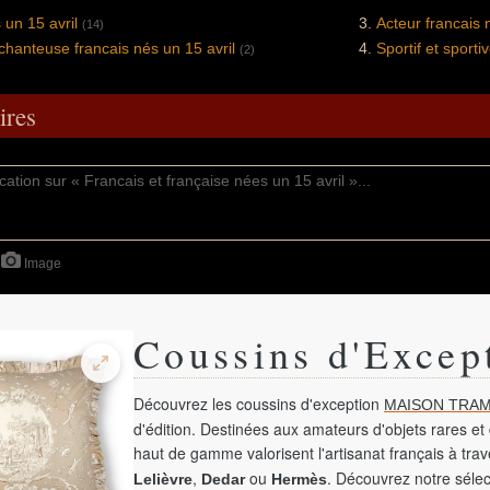
 un 15 avril
Acteur francais 
(14)
chanteuse francais nés un 15 avril
Sportif et sporti
(2)
res
Image
Coussins d'Excep
Découvrez les coussins d'exception
MAISON TRAM
d'édition. Destinées aux amateurs d'objets rares et 
haut de gamme valorisent l'artisanat français à tra
,
ou
. Découvrez notre sélec
Lelièvre
Dedar
Hermès