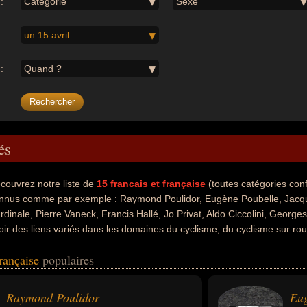
:
Catégorie
Sexe
:
un 15 avril
:
Quand ?
és
couvrez notre liste de
15
francais et française
(toutes catégories co
nnus comme par exemple : Raymond Poulidor, Eugène Poubelle, Jacqu
rdinale, Pierre Vaneck, Francis Hallé, Jo Privat, Aldo Ciccolini, George
oir des liens variés dans les domaines du cyclisme, du cyclisme sur route,
a, de la télévision, de la musique, du théâtre, de variétés, de la biolog
française
populaires
uvent également avoir été coureur cycliste, sportif, avocat, diplomate, h
tés, mannequin, musicien, biologiste, botaniste, défenseur de l'envir
ifique, accordéoniste, pianiste ou économiste. En ce qui concerne leurs 
Raymond Poulidor
Eug
 italien par exemple.