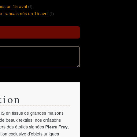
nés un 15 avril
(4)
ve francais nés un 15 avril
(1)
tion
en tissus de grandes maisons
IS
de beaux textiles, nos créations
vers des étoffes signées
,
Pierre Frey
tion exclusive d'objets uniques