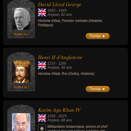
David Lloyd George
1863
-
1945
Anglais
, 82 ans
Homme d'état, Premier ministre (Histoire,
Politique).
Notez-le !
Tombe ►
Henri II d'Angleterre
1133
-
1189
Anglais
, 56 ans
Homme d'état, Roi (Gotha, Histoire).
Notez-le !
Tombe ►
Karim Aga Khan IV
1936
-
2025
Anglais
, 88 ans
Milliardaire britannique, prince et chef