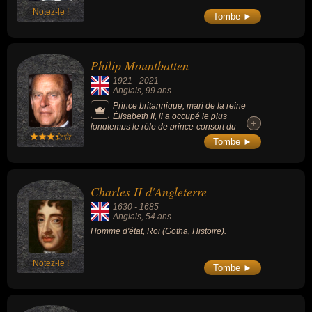
Notez-le !
Tombe ►
Philip Mountbatten
1921
-
2021
Anglais
, 99 ans
Prince britannique, mari de la reine
Élisabeth II, il a occupé le plus
+
+
longtemps le rôle de prince-consort du
Royaume-Uni et est le conjoint étant resté le
Tombe ►
plus longtemps avec un monarque
britannique régnant (plus de 69 ans). Il était
réputé pour son sens de l’humour, même s’il
frisait souvent le dérapage incontrôlé.
Charles II d'Angleterre
1630
-
1685
Anglais
, 54 ans
Homme d'état, Roi (Gotha, Histoire).
Notez-le !
Tombe ►