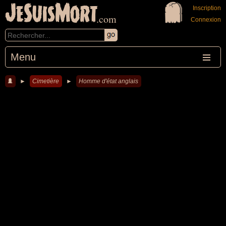
JeSuisMort
Inscription
.com
Connexion
Menu
►
Cimetière
►
Homme d'état anglais