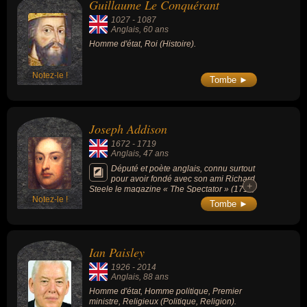
Guillaume Le Conquérant
1027
-
1087
Anglais
, 60 ans
Homme d'état, Roi (Histoire).
Notez-le !
Tombe ►
Joseph Addison
1672
-
1719
Anglais
, 47 ans
Député et poète anglais, connu surtout
pour avoir fondé avec son ami Richard
+
+
Steele le magazine « The Spectator » (1711)
Notez-le !
et le journal « Tatler » (1709).
Tombe ►
Ian Paisley
1926
-
2014
Anglais
, 88 ans
Homme d'état, Homme politique, Premier
ministre, Religieux (Politique, Religion).