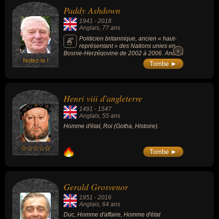
Paddy Ashdown
1941
-
2018
Anglais
, 77 ans
Politicien britannique, ancien « haut-
représentant » des Nations unies en
+
+
Bosnie-Herzégovine de 2002 à 2006. Ancien
Notez-le !
militaire de carrière britannique, il fut un ex-
Tombe ►
leader du Parti libéral-démocrate. Il était
aussi haut-représentant spécial de l'Union
européenne pour le Royaume Uni.
Henri viii d'angleterre
1491
-
1547
Anglais
, 55 ans
Homme d'état, Roi (Gotha, Histoire).
Tombe ►
Gerald Grosvenor
1951
-
2016
Anglais
, 64 ans
Duc, Homme d'affaire, Homme d'état