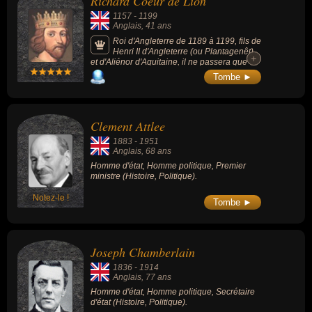
Richard Coeur de Lion
1157
-
1199
Anglais
, 41 ans
Roi d'Angleterre de 1189 à 1199, fils de
Henri II d'Angleterre (ou Plantagenêt)
+
+
et d'Aliénor d'Aquitaine, il ne passera que
quelques mois dans le royaume d'Angleterre
Tombe ►
et utilisera toutes ses ressources pour partir
en croisade, puis défendre ses territoires
français contre le roi de France, Philippe
Auguste, auquel il s'était pourtant auparavant
Clement Attlee
allié contre son propre père. Ces territoires,
pour lesquels il avait prêté allégeance à
1883
-
1951
Philippe, constituaient la plus grande partie
Anglais
, 68 ans
de son héritage Plantagenêt. Avant d'être roi
Homme d'état, Homme politique, Premier
d'Angleterre, Richard fut donc surtout un
ministre (Histoire, Politique).
prince du continent, surtout désireux d'entrer
dans la légende par de hauts faits d'armes.
La légende de Robin des bois se situe
Notez-le !
Tombe ►
traditionnellement durant son règne.
Joseph Chamberlain
1836
-
1914
Anglais
, 77 ans
Homme d'état, Homme politique, Secrétaire
d'état (Histoire, Politique).