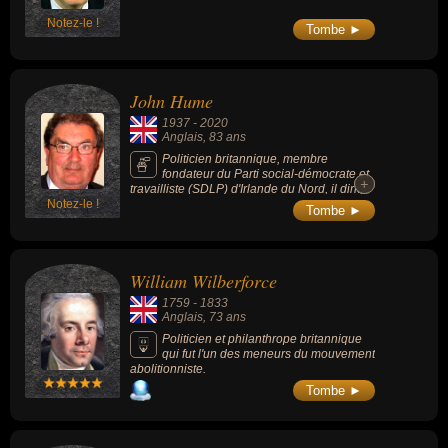
Notez-le !
Tombe ►
John Hume
1937
-
2020
Anglais
, 83 ans
Politicien britannique, membre
fondateur du Parti social-démocrate et
+
+
travailliste (SDLP) d'Irlande du Nord, il dirige
Notez-le !
ce parti de 1979 à 2001. Il est surtout connu
Tombe ►
pour avoir préparé l'accord du Vendredi
Saint signé en 1998 et qui permet une
solution politique mettant fin au conflit en
Irlande du Nord. Il reçoit le prix Nobel de la
William Wilberforce
paix en 1998.
1759
-
1833
Anglais
, 73 ans
Politicien et philanthrope britannique
qui fut l'un des meneurs du mouvement
abolitionniste.
Tombe ►