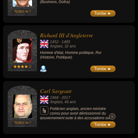
(Business, Gotha).
Notez-le !
Tombe ►
Richard III d'Angleterre
1452
-
1485
Anglais
, 32 ans
Homme d'état, Homme politique, Roi
(Histoire, Politique).
Tombe ►
Carl Sargeant
1968
-
2017
Anglais
, 49 ans
Politicien anglais, ancien ministre
connu pour avoir démissionné du
+
+
gouvernement suite à des accusations sur
Notez-le !
son comportement à l'égard de plusieurs
Tombe ►
femmes.