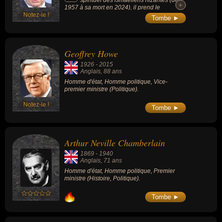
spirituel des ismaéliens nizârites (de
+
+
1957 à sa mort en 2024), il prend le
Notez-le !
commandement spirituel de 10 millions de
Tombe ►
musulmans dispersés dans 25 pays à travers
le monde, en tant que 49e imam de la
communauté ismaélienne nizârite et 49e
descendant du Prophète.
Geoffrey Howe
1926
-
2015
Anglais
, 88 ans
Homme d'état, Homme politique, Vice-
premier ministre (Politique).
Notez-le !
Tombe ►
Arthur Neville Chamberlain
1869
-
1940
Anglais
, 71 ans
Homme d'état, Homme politique, Premier
ministre (Histoire, Politique).
Tombe ►