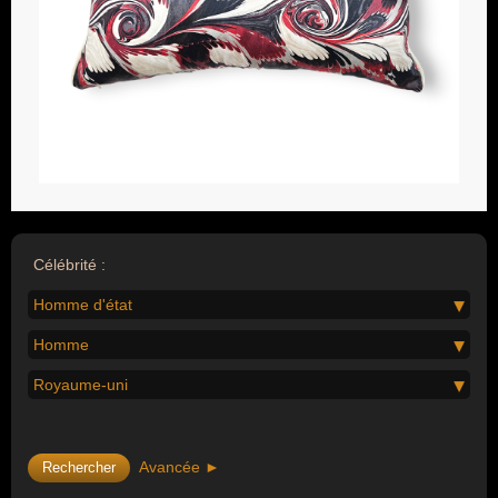
Célébrité :
Homme d'état
Homme
Royaume-uni
Avancée ►