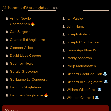
21 homme d'état anglais
au total
Arthur Neville
Ian Paisley
Chamberlain
John Hume
Carl Sargeant
Joseph Addison
Charles II d'Angleterre
Joseph Chamberlain
Clement Attlee
Karim Aga Khan IV
David Lloyd George
Paddy Ashdown
Geoffrey Howe
Philip Mountbatten
Gerald Grosvenor
Richard Coeur de Lion
Guillaume Le Conquérant
Richard III d'Angleterre
Henri II d'Angleterre
William Wilberforce
Henri viii d'angleterre
Winston Churchill
Sexes