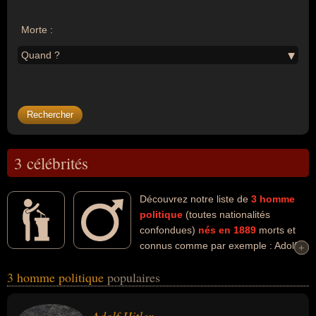
Morte :
Quand ?
3 célébrités
Découvrez notre liste de
3
homme
politique
(toutes nationalités
confondues)
nés en 1889
morts et
connus comme par exemple : Adolf
+
+
Hitler, Nehru, Antonio De Oliveira Salazar... Ces personnalités (de
3 homme politique
populaires
sexe masculin) peuvent avoir des liens variés dans les domaines
du crime, de l'histoire, de la justice ou de la politique. Ces célébrités
peuvent également avoir été chancelier, criminel contre l'humanité,