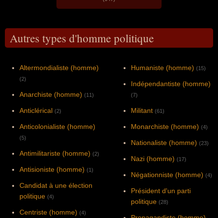
Autres types d'homme politique
Altermondialiste (homme)
Humaniste (homme)
(15)
(2)
Indépendantiste (homme)
Anarchiste (homme)
(11)
(7)
Anticlérical
Militant
(2)
(61)
Anticolonialiste (homme)
Monarchiste (homme)
(4)
(5)
Nationaliste (homme)
(23)
Antimilitariste (homme)
(2)
Nazi (homme)
(17)
Antisioniste (homme)
(1)
Négationniste (homme)
(4)
Candidat à une élection
Président d'un parti
politique
(4)
politique
(28)
Centriste (homme)
(4)
Propagandiste (homme)