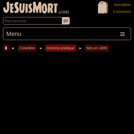
JeSuisMort
Inscription
.com
Connexion
Menu
►
Cimetière
►
Homme politique
►
Nés en 1889